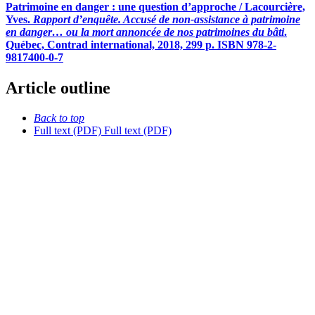
Patrimoine en danger : une question d’approche / Lacourci
è
re,
Yves.
Rapport d’enquête. Accusé de non-assistance à patrimoine
en danger… ou la mort annoncée de nos patrimoines du bâti
.
Québec, Contrad international, 2018, 299 p. ISBN 978-2-
9817400-0-7
Article outline
Back to top
Full text (PDF)
Full text (PDF)