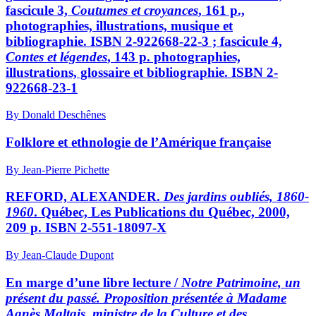
fascicule 3,
Coutumes et croyances
, 161 p.,
photographies, illustrations, musique et
bibliographie. ISBN 2-922668-22-3 ; fascicule 4,
Contes et légendes
, 143 p. photographies,
illustrations, glossaire et bibliographie. ISBN 2-
922668-23-1
By Donald Deschênes
Folklore et ethnologie de l’Amérique française
By Jean-Pierre Pichette
REFORD, ALEXANDER.
Des jardins oubliés, 1860-
1960
. Québec, Les Publications du Québec, 2000,
209 p. ISBN 2-551-18097-X
By Jean-Claude Dupont
En marge d’une libre lecture /
Notre Patrimoine, un
présent du passé. Proposition présentée à Madame
Agnès Maltais, ministre de la Culture et des