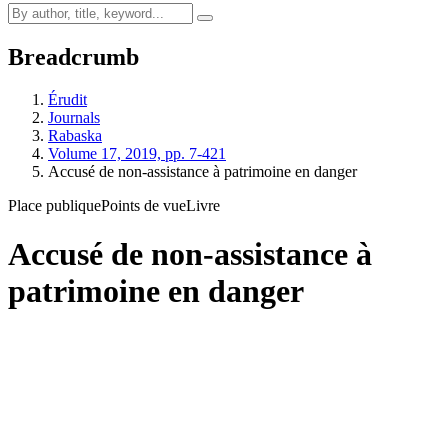
Breadcrumb
Érudit
Journals
Rabaska
Volume 17, 2019, pp. 7-421
Accusé de non-assistance à patrimoine en danger
Place publique
Points de vue
Livre
Accusé de non-assistance à
patrimoine en danger