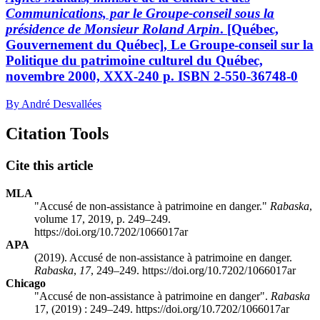
Communications, par le Groupe-conseil sous la
présidence de Monsieur Roland Arpin
. [Québec,
Gouvernement du Québec], Le Groupe-conseil sur la
Politique du patrimoine culturel du Québec,
novembre 2000, XXX-240 p. ISBN 2-550-36748-0
By André Desvallées
Citation Tools
Cite this article
MLA
"Accusé de non-assistance à patrimoine en danger."
Rabaska
,
volume 17, 2019, p. 249–249.
https://doi.org/10.7202/1066017ar
APA
(2019). Accusé de non-assistance à patrimoine en danger.
Rabaska
,
17
, 249–249. https://doi.org/10.7202/1066017ar
Chicago
"Accusé de non-assistance à patrimoine en danger".
Rabaska
17, (2019) : 249–249. https://doi.org/10.7202/1066017ar