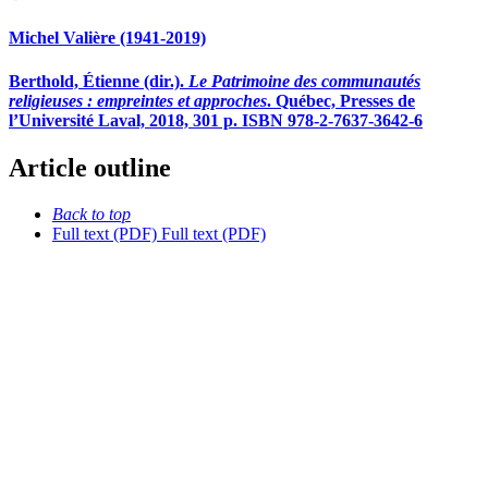
Michel Valière (1941-2019)
Berthold, Étienne
(dir.).
Le Patrimoine des communautés
religieuses : empreintes et approches
. Québec, Presses de
l’Université Laval, 2018, 301 p. ISBN 978-2-7637-3642-6
Article outline
Back to top
Full text (PDF)
Full text (PDF)