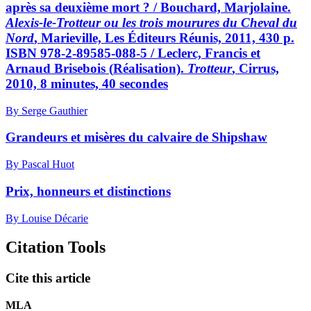
après sa deuxième mort ? /
Bouchard, Marjolaine
.
Alexis-le-Trotteur ou les trois mourures du Cheval du
Nord
, Marieville, Les Éditeurs Réunis, 2011, 430 p.
ISBN 978-2-89585-088-5 /
Leclerc, Francis
et
Arnaud Brisebois (
Réalisation).
Trotteur
, Cirrus,
2010, 8 minutes, 40 secondes
By Serge Gauthier
Grandeurs et misères du calvaire de Shipshaw
By Pascal Huot
Prix, honneurs et distinctions
By Louise Décarie
Citation Tools
Cite this article
MLA