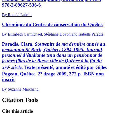
978-2-89627-536-6
By Ronald Labelle
Chronique du Centre de conservation du Québec
By Élizabeth Carmichael, Stéphane Doyon and Isabelle Paradis
Paradis, Clara.
Souvenirs de ma dernière année au
pensionnat St-Roch, Québec, 1894-1895. Journal
personnel d’étudiante tenu dans un pensionnat de
jeunes filles de la Basse-ville de Québec à la fin du
e
xix
siècle.
Texte présenté, annoté et édité par
Gilles
e
Pageau
, Québec, 2
tirage 2009, 372 p. ISBN non
inscrit
By Suzanne Marchand
Citation Tools
Cite this article