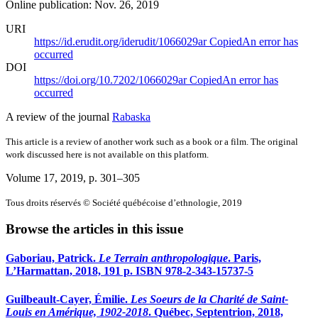
Online publication: Nov. 26, 2019
URI
https://id.erudit.org/iderudit/1066029ar
Copied
An error has
occurred
DOI
https://doi.org/10.7202/1066029ar
Copied
An error has
occurred
A review of the journal
Rabaska
This article is a review of another work such as a book or a film. The original
work discussed here is not available on this platform.
Volume 17, 2019
, p. 301–305
Tous droits réservés © Société québécoise d’ethnologie, 2019
Browse the articles in this issue
Gaboriau, Patrick
.
Le Terrain anthropologique
. Paris,
L’Harmattan, 2018, 191 p. ISBN 978-2-343-15737-5
Guilbeault-Cayer, Émilie
.
Les Soeurs de la Charité de Saint-
Louis en Amérique, 1902-2018
. Québec, Septentrion, 2018,