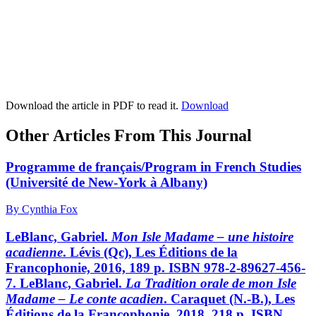
Download the article in PDF to read it.
Download
Other Articles From This Journal
Programme de français/Program in French Studies
(Université de New-York à Albany)
By Cynthia Fox
LeBlanc, Gabriel.
Mon Isle Madame – une histoire
acadienne
. Lévis (Qc), Les Éditions de la
Francophonie, 2016, 189 p. ISBN 978-2-89627-456-
7.
LeBlanc, Gabriel.
La Tradition orale de mon Isle
Madame – Le conte acadien
. Caraquet (N.-B.), Les
Éditions de la Francophonie, 2018, 218 p. ISBN