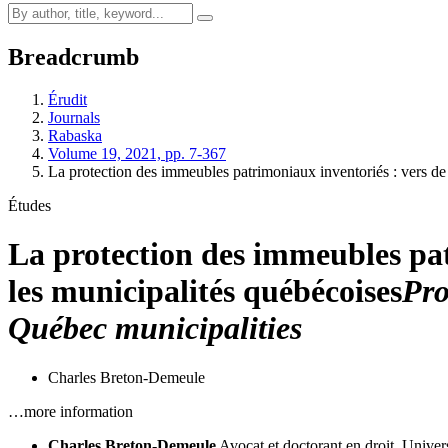
Breadcrumb
Érudit
Journals
Rabaska
Volume 19, 2021, pp. 7-367
La protection des immeubles patrimoniaux inventoriés : vers d
Études
La protection des immeubles pat
les municipalités québécoises
Pro
Québec municipalities
Charles Breton-Demeule
…more information
Charles Breton-Demeule
Avocat et doctorant en droit, Univer