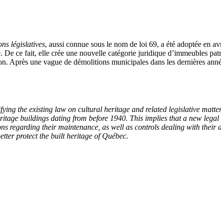
ons législatives
, aussi connue sous le nom de loi 69, a été adoptée en avr
. De ce fait, elle crée une nouvelle catégorie juridique d’immeubles pa
tion. Après une vague de démolitions municipales dans les dernières anné
ng the existing law on cultural heritage and related legislative matt
eritage buildings dating from before 1940. This implies that a new lega
ulations regarding their maintenance, as well as controls dealing with th
etter protect the built heritage of Québec.