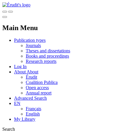
Main Menu
Publication types
Journals
Theses and dissertations
Books and proceedings
Research reports
Log In
About
About
Érudit
Coalition Publica
Open access
Annual report
Advanced Search
EN
Français
English
My Library
Search