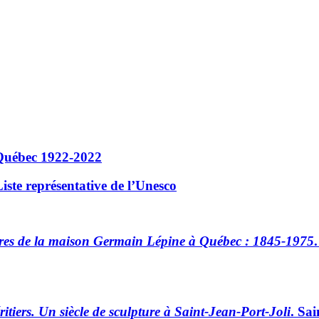
u Québec 1922‑2022
ste représentative de l’
Unesco
raires de la maison Germain Lépine à Québec : 1845-1975
itiers. Un siècle de sculpture à Saint-Jean-Port-Joli
. Sa