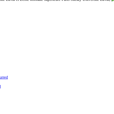
urred
d