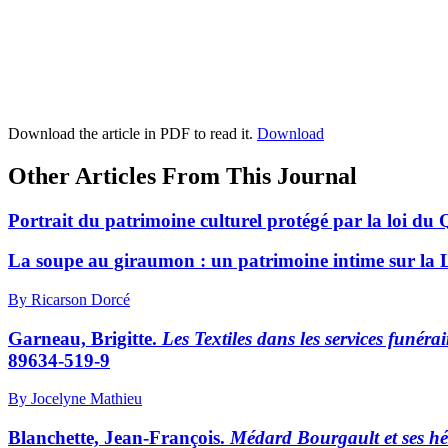
Download the article in PDF to read it.
Download
Other Articles From This Journal
Portrait du patrimoine culturel protégé par la loi d
La soupe au giraumon : un patrimoine intime sur la Li
By Ricarson Dorcé
Garneau, Brigitte
.
Les Textiles dans les services funé
89634-519-9
By Jocelyne Mathieu
Blanchette, Jean-François
.
Médard Bourgault et ses hér