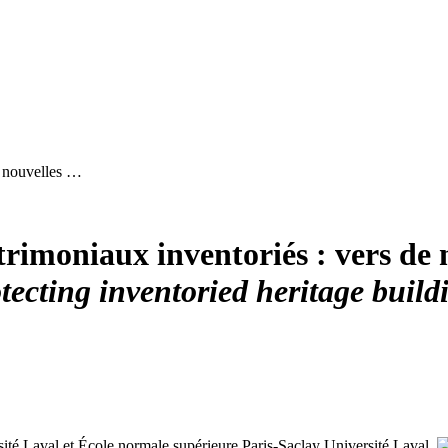
e nouvelles …
rimoniaux inventoriés : vers de n
tecting inventoried heritage buildi
sité Laval et École normale supérieure Paris-Saclay
Université Laval,