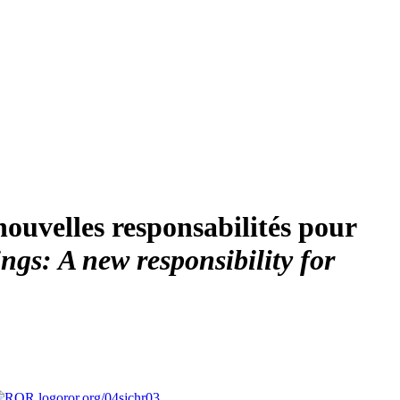
ouvelles responsabilités pour
ngs: A new responsibility for
ror.org/04sjchr03