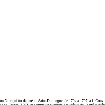
 un Noir qui fut député de Saint-Domingue, de 1794 à 1797, à la Conventi
ge en France (1794) et comme un symbole des idéaux de liberté et d’égali