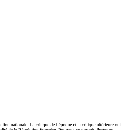
on nationale. La critique de l’époque et la critique ultérieure ont
té de la Révolution française. Pourtant, ce portrait illustre un