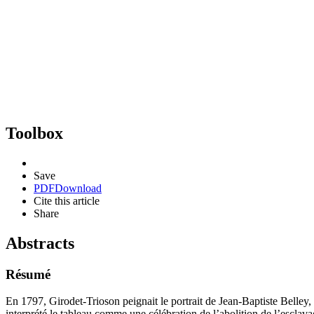
Toolbox
Save
PDF
Download
Cite this article
Share
Abstracts
Résumé
En 1797, Girodet-Trioson peignait le portrait de Jean-Baptiste Belley,
interprété le tableau comme une célébration de l’abolition de l’esclava