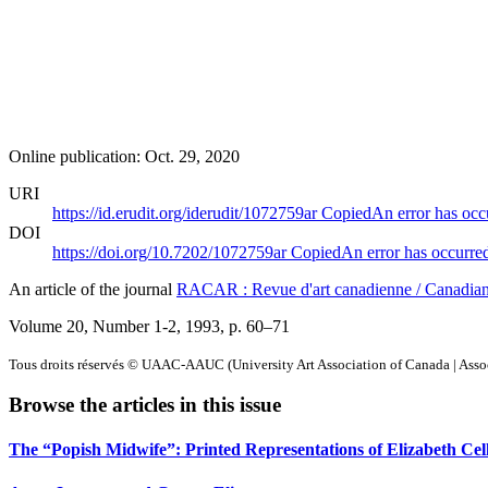
Online publication: Oct. 29, 2020
URI
https://id.erudit.org/iderudit/1072759ar
Copied
An error has occ
DOI
https://doi.org/10.7202/1072759ar
Copied
An error has occurre
An article of the journal
RACAR : Revue d'art canadienne / Canadia
Volume 20, Number 1-2, 1993
, p. 60–71
Tous droits réservés © UAAC-AAUC (University Art Association of Canada | Associ
Browse the articles in this issue
The “Popish Midwife”: Printed Representations of Elizabeth Ce