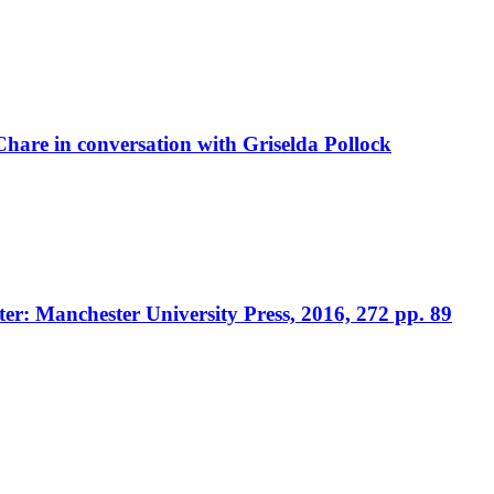
hare in conversation with Griselda Pollock
er: Manchester University Press, 2016, 272 pp. 89