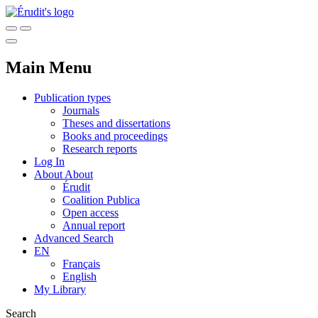
Main Menu
Publication types
Journals
Theses and dissertations
Books and proceedings
Research reports
Log In
About
About
Érudit
Coalition Publica
Open access
Annual report
Advanced Search
EN
Français
English
My Library
Search