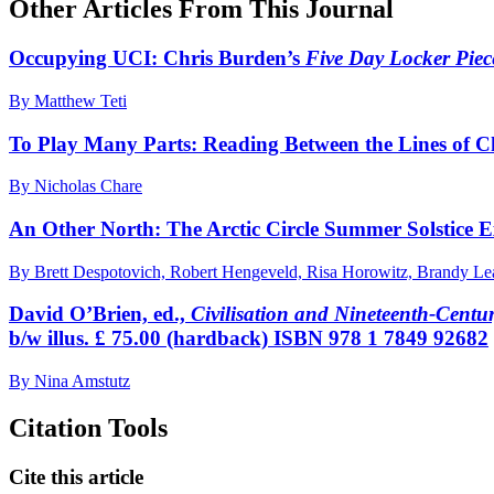
Other Articles From This Journal
Occupying
UCI
: Chris Burden’s
Five Day Locker Piec
By Matthew Teti
To Play Many Parts: Reading Between the Lines of C
By Nicholas Chare
An Other North: The Arctic Circle Summer Solstice 
By Brett Despotovich, Robert Hengeveld, Risa Horowitz, Brandy Le
David O’Brien, ed.,
Civilisation and Nineteenth-Centu
b/w illus.
£
75.00 (hardback)
ISBN 978 1 7849 92682
By Nina Amstutz
Citation Tools
Cite this article