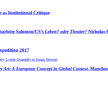
e
as Institutional Critique
harlotte Salomon/
CS
’s
Leben? oder Theater?
Nicholas C
Expedition 2017
ary, Lynne Quarmby et Susan Stewart
ry Art: A European Concept in Global Context
, Manchest