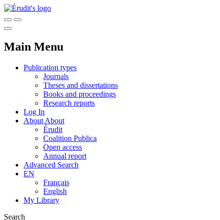
Main Menu
Publication types
Journals
Theses and dissertations
Books and proceedings
Research reports
Log In
About
About
Érudit
Coalition Publica
Open access
Annual report
Advanced Search
EN
Français
English
My Library
Search