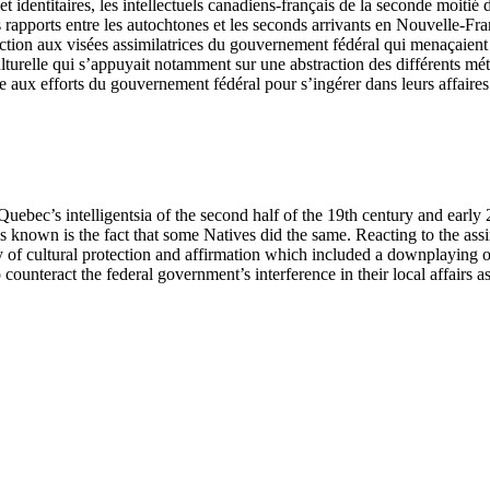
 et identitaires, les intellectuels canadiens-français de la seconde moit
e des rapports entre les autochtones et les seconds arrivants en Nouvell
ion aux visées assimilatrices du gouvernement fédéral qui menaçaient à l
lturelle qui s’appuyait notamment sur une abstraction des différents méti
aux efforts du gouvernement fédéral pour s’ingérer dans leurs affaires int
, Quebec’s intelligentsia of the second half of the 19th century and earl
 known is the fact that some Natives did the same. Reacting to the assi
icy of cultural protection and affirmation which included a downplaying of
unteract the federal government’s interference in their local affairs as 