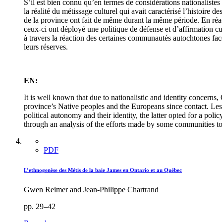
S’il est bien connu qu’en termes de considérations nationalistes
la réalité du métissage culturel qui avait caractérisé l’histoir
de la province ont fait de même durant la même période. En réact
ceux-ci ont déployé une politique de défense et d’affirmation cu
à travers la réaction des certaines communautés autochtones face 
leurs réserves.
EN:
It is well known that due to nationalistic and identity concerns
province’s Native peoples and the Europeans since contact. Less
political autonomy and their identity, the latter opted for a pol
through an analysis of the efforts made by some communities to co
PDF
L’ethnogenèse des Métis de la baie James en Ontario et au Québec
Gwen Reimer and Jean-Philippe Chartrand
pp. 29–42