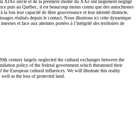
ié du XIXe siècle et de la première moitié du XXe ont largement négligé
e-France puis au Québec, il est beaucoup moins connu que des autochtones
a fois leur capacité de libre gouvernance et leur identité distincte,
ssages réalisés depuis le contact. Nous illustrons ici cette dynamique
ernes et face aux atteintes portées à l’intégrité des territoires de
y 20th century largely neglected the cultural exchanges between the
milation policy of the federal government which threatened their
 the European cultural influences. We will illustrate this reality
well as the loss of protected land.