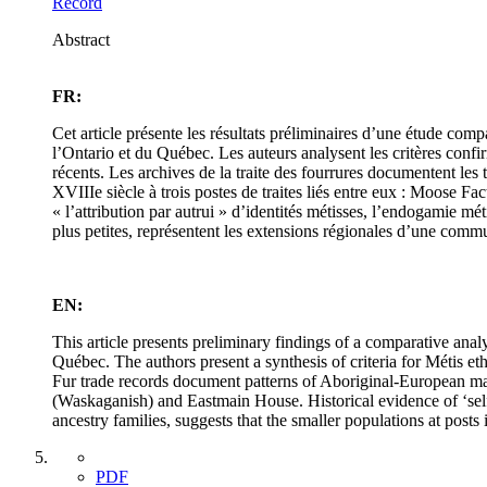
Record
Abstract
FR:
Cet article présente les résultats préliminaires d’une étude co
l’Ontario et du Québec. Les auteurs analysent les critères con
récents. Les archives de la traite des fourrures documentent les
XVIIIe siècle à trois postes de traites liés entre eux : Moose
« l’attribution par autrui » d’identités métisses, l’endogamie mé
plus petites, représentent les extensions régionales d’une com
EN:
This article presents preliminary findings of a comparative an
Québec. The authors present a synthesis of criteria for Métis e
Fur trade records document patterns of Aboriginal-European ma
(Waskaganish) and Eastmain House. Historical evidence of ‘self
ancestry families, suggests that the smaller populations at pos
PDF