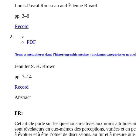
Louis-Pascal Rousseau and Étienne Rivard
pp. 3–6
Record
PDF
Noms et métaphores dans l’historiographie métisse : anciennes catégories et nouvell
Jennifer S. H. Brown
pp. 7–14
Record
Abstract
FR:
Cet article porte sur les questions relatives aux noms attribués 
sont révélateurs en eux-mêmes des perceptions, variées et en per
à évoluer et à être l’objet de discussions, au fur et à mesure que 