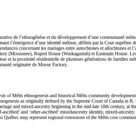
mparative de l’ethnogénèse et du développement d’une communauté métiss
firmant l’émergence d’une identité métisse, définis par la Cour suprême
 tendances concernant les mariages entre autochtones et allochtones et l
 Factory (Moosonee), Rupert House (Waskaganish) et Eastmain House. Les 
tisse et la proximité résidentielle de plusieurs générations de familles 
munauté originaire de Moose Factory.
alysis of Métis ethnogenesis and historical Métis community developmen
thnogenesis as originally defined by the Supreme Court of Canada in R. 
rriage and mixed-ancestry beginning in the mid-late 18th century, at 
-ascribed’ and ‘other-ascribed’ mixedancestry identity, mixed-ancestry
ts in Québec may represent regional extensions of the Métis core commu