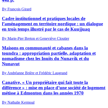
By François Girard
Cadre institutionnel et pratiques locales de
l’aménagement en territoire nordique : un dialogue
en trois temps illustré par le cas de Kuujjuaq
By Marie-Pier Breton et Geneviève Cloutier
Maisons en communauté et cabanes dans la
toundra : appropriation partielle, adaptation et
nomadisme chez les Inuits du Nunavik et du
Nunavut
By Andréanne Brière et Frédéric Laugrand
Canative, « Un propriétaire qui fait toute la
différence » : mise en place d’une société de logement
métisse à Edmonton dans les années 1970
By Nathalie Kermoal