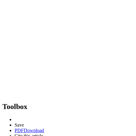
Toolbox
Save
PDF
Download
Cite this article