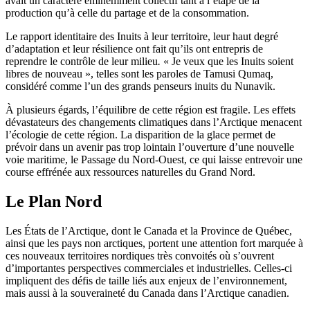
avait un caractère éminemment collectif tant à l’étape de la
production qu’à celle du partage et de la consommation.
Le rapport identitaire des Inuits à leur territoire, leur haut degré
d’adaptation et leur résilience ont fait qu’ils ont entrepris de
reprendre le contrôle de leur milieu
.
« Je veux que les Inuits soient
libres de nouveau », telles sont les paroles de Tamusi Qumaq,
considéré comme l’un des grands penseurs inuits du Nunavik.
À plusieurs égards, l’équilibre de cette région est fragile. Les effets
dévastateurs des changements climatiques dans l’Arctique menacent
l’écologie de cette région. La disparition de la glace permet de
prévoir dans un avenir pas trop lointain l’ouverture d’une nouvelle
voie maritime, le Passage du Nord-Ouest, ce qui laisse entrevoir une
course effrénée aux ressources naturelles du Grand Nord.
Le Plan Nord
Les États de l’Arctique, dont le Canada et la Province de Québec,
ainsi que les pays non arctiques, portent une attention fort marquée à
ces nouveaux territoires nordiques très convoités où s’ouvrent
d’importantes perspectives commerciales et industrielles. Celles-ci
impliquent des défis de taille liés aux enjeux de l’environnement,
mais aussi à la souveraineté du Canada dans l’Arctique canadien.