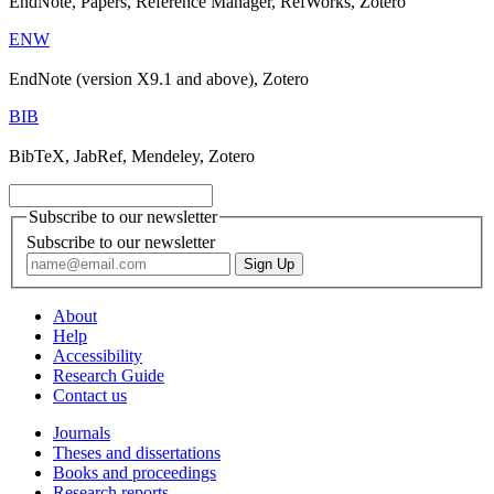
EndNote, Papers, Reference Manager, RefWorks, Zotero
ENW
EndNote (version X9.1 and above), Zotero
BIB
BibTeX, JabRef, Mendeley, Zotero
Subscribe to our newsletter
Subscribe to our newsletter
About
Help
Accessibility
Research Guide
Contact us
Journals
Theses and dissertations
Books and proceedings
Research reports