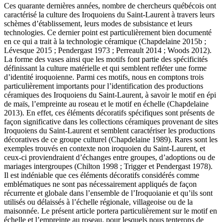
Ces quarante dernières années, nombre de chercheurs québécois ont
caractérisé la culture des Iroquoiens du Saint-Laurent à travers leurs
schèmes d’établissement, leurs modes de subsistance et leurs
technologies. Ce dernier point est particulièrement bien documenté
en ce qui a trait à la technologie céramique (Chapdelaine 2015b ;
Lévesque 2015 ; Pendergast 1973 ; Perreault 2014 ; Woods 2012).
La forme des vases ainsi que les motifs font partie des spécificités
définissant la culture matérielle et qui semblent refléter une forme
d’identité iroquoienne. Parmi ces motifs, nous en comptons trois
particulièrement importants pour l’identification des productions
céramiques des Iroquoiens du Saint-Laurent, à savoir le motif en épi
de maïs, l’empreinte au roseau et le motif en échelle (Chapdelaine
2013). En effet, ces éléments décoratifs spécifiques sont présents de
façon significative dans les collections céramiques provenant de sites
Iroquoiens du Saint-Laurent et semblent caractériser les productions
décoratives de ce groupe culturel (Chapdelaine 1989). Rares sont les
exemples trouvés en contexte non iroquoien du Saint-Laurent, et
ceux-ci proviendraient d’échanges entre groupes, d’adoptions ou de
mariages intergroupes (Chilton 1998 ; Trigger et Pendergast 1978).
Il est indéniable que ces éléments décoratifs considérés comme
emblématiques ne sont pas nécessairement appliqués de façon
récurrente et globale dans l’ensemble de l’Iroquoianie et qu’ils sont
utilisés ou délaissés à l’échelle régionale, villageoise ou de la
maisonnée. Le présent article portera particulièrement sur le motif en
échelle et l’empreinte au roseau, pour lesquels nous tenterons de