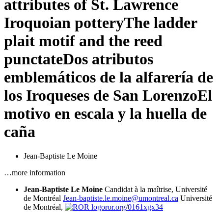
attributes of St. Lawrence
Iroquoian pottery
The ladder
plait motif and the reed
punctate
Dos atributos
emblemáticos de la alfarería de
los Iroqueses de San Lorenzo
El
motivo en escala y la huella de
caña
Jean-Baptiste Le Moine
…more information
Jean-Baptiste Le Moine
Candidat à la maîtrise, Université
de Montréal
Jean-baptiste.le.moine@umontreal.ca
Université
de Montréal,
ror.org/0161xgx34