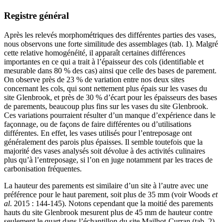
Registre général
Après les relevés morphométriques des différentes parties des vases,
nous observons une forte similitude des assemblages (tab. 1). Malgré
cette relative homogénéité, il apparaît certaines différences
importantes en ce qui a trait à l’épaisseur des cols (identifiable et
mesurable dans 80 % des cas) ainsi que celle des bases de parement.
On observe près de 23 % de variation entre nos deux sites
concernant les cols, qui sont nettement plus épais sur les vases du
site Glenbrook, et près de 30 % d’écart pour les épaisseurs des bases
de parements, beaucoup plus fins sur les vases du site Glenbrook.
Ces variations pourraient résulter d’un manque d’expérience dans le
façonnage, ou de façons de faire différentes ou d’utilisations
différentes. En effet, les vases utilisés pour l’entreposage ont
généralement des parois plus épaisses. Il semble toutefois que la
majorité des vases analysés soit dévolue à des activités culinaires
plus qu’à l’entreposage, si l’on en juge notamment par les traces de
carbonisation fréquentes.
La hauteur des parements est similaire d’un site à l’autre avec une
préférence pour le haut parement, soit plus de 35 mm (voir Woods
et
al
. 2015 : 144-145). Notons cependant que la moitié des parements
hauts du site Glenbrook mesurent plus de 45 mm de hauteur contre
seulement le quart dans l’échantillon du site Mailhot-Curran (tab. 2).