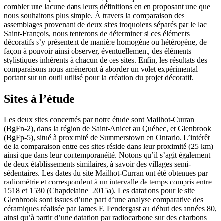
combler une lacune dans leurs définitions en en proposant une que
nous souhaitons plus simple. À travers la comparaison des
assemblages provenant de deux sites iroquoiens séparés par le lac
Saint-François, nous tenterons de déterminer si ces éléments
décoratifs s’y présentent de manière homogène ou hétérogène, de
façon à pouvoir ainsi observer, éventuellement, des éléments
stylistiques inhérents à chacun de ces sites. Enfin, les résultats des
comparaisons nous amèneront à aborder un volet expérimental
portant sur un outil utilisé pour la création du projet décoratif.
Sites à l’étude
Les deux sites concernés par notre étude sont Mailhot-Curran
(BgFn-2), dans la région de Saint-Anicet au Québec, et Glenbrook
(BgFp-5), situé à proximité de Summerstown en Ontario. L’intérêt
de la comparaison entre ces sites réside dans leur proximité (25 km)
ainsi que dans leur contemporanéité. Notons qu’il s’agit également
de deux établissements similaires, à savoir des villages semi-
sédentaires. Les dates du site Mailhot-Curran ont été obtenues par
radiométrie et correspondent à un intervalle de temps compris entre
1518 et 1530 (Chapdelaine 2015a). Les datations pour le site
Glenbrook sont issues d’une part d’une analyse comparative des
céramiques réalisée par James F. Pendergast au début des années 80,
ainsi qu’à partir d’une datation par radiocarbone sur des charbons