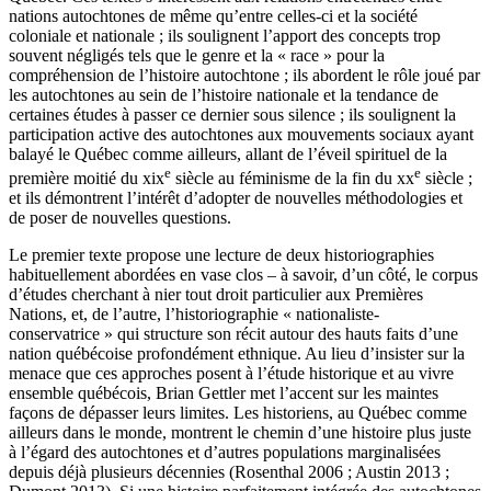
nations autochtones de même qu’entre celles-ci et la société
coloniale et nationale ; ils soulignent l’apport des concepts trop
souvent négligés tels que le genre et la « race » pour la
compréhension de l’histoire autochtone ; ils abordent le rôle joué par
les autochtones au sein de l’histoire nationale et la tendance de
certaines études à passer ce dernier sous silence ; ils soulignent la
participation active des autochtones aux mouvements sociaux ayant
balayé le Québec comme ailleurs, allant de l’éveil spirituel de la
e
e
première moitié du
xix
siècle au féminisme de la fin du
xx
siècle ;
et ils démontrent l’intérêt d’adopter de nouvelles méthodologies et
de poser de nouvelles questions.
Le premier texte propose une lecture de deux historiographies
habituellement abordées en vase clos – à savoir, d’un côté, le corpus
d’études cherchant à nier tout droit particulier aux Premières
Nations, et, de l’autre, l’historiographie « nationaliste-
conservatrice » qui structure son récit autour des hauts faits d’une
nation québécoise profondément ethnique. Au lieu d’insister sur la
menace que ces approches posent à l’étude historique et au vivre
ensemble québécois, Brian Gettler met l’accent sur les maintes
façons de dépasser leurs limites. Les historiens, au Québec comme
ailleurs dans le monde, montrent le chemin d’une histoire plus juste
à l’égard des autochtones et d’autres populations marginalisées
depuis déjà plusieurs décennies (Rosenthal 2006 ; Austin 2013 ;