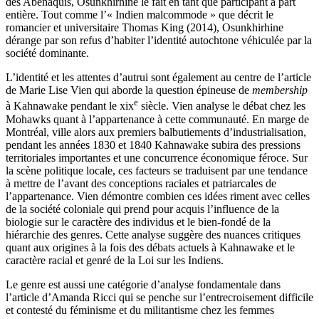
des Abénaquis, Osunkhirhine le fait en tant que participant à part
entière. Tout comme l’« Indien malcommode » que décrit le
romancier et universitaire Thomas King (2014), Osunkhirhine
dérange par son refus d’habiter l’identité autochtone véhiculée par la
société dominante.
L’identité et les attentes d’autrui sont également au centre de l’article
de Marie Lise Vien qui aborde la question épineuse de
membership
e
à Kahnawake pendant le
xix
siècle. Vien analyse le débat chez les
Mohawks quant à l’appartenance à cette communauté. En marge de
Montréal, ville alors aux premiers balbutiements d’industrialisation,
pendant les années 1830 et 1840 Kahnawake subira des pressions
territoriales importantes et une concurrence économique féroce. Sur
la scène politique locale, ces facteurs se traduisent par une tendance
à mettre de l’avant des conceptions raciales et patriarcales de
l’appartenance. Vien démontre combien ces idées riment avec celles
de la société coloniale qui prend pour acquis l’influence de la
biologie sur le caractère des individus et le bien-fondé de la
hiérarchie des genres. Cette analyse suggère des nuances critiques
quant aux origines à la fois des débats actuels à Kahnawake et le
caractère racial et genré de la Loi sur les Indiens.
Le genre est aussi une catégorie d’analyse fondamentale dans
l’article d’Amanda Ricci qui se penche sur l’entrecroisement difficile
et contesté du féminisme et du militantisme chez les femmes