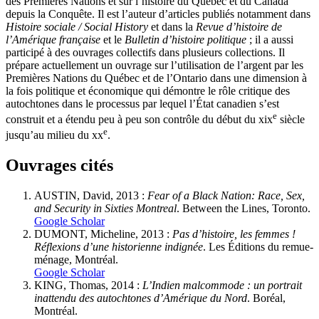
des Premières Nations et sur l’histoire du Québec et du Canada
depuis la Conquête. Il est l’auteur d’articles publiés notamment dans
Histoire sociale / Social History
et dans la
Revue d’histoire de
l’Amérique française
et le
Bulletin d’histoire politique
; il a aussi
participé à des ouvrages collectifs dans plusieurs collections. Il
prépare actuellement un ouvrage sur l’utilisation de l’argent par les
Premières Nations du Québec et de l’Ontario dans une dimension à
la fois politique et économique qui démontre le rôle critique des
autochtones dans le processus par lequel l’État canadien s’est
e
construit et a étendu peu à peu son contrôle du début du
xix
siècle
e
jusqu’au milieu du
xx
.
Ouvrages cités
AUSTIN, David, 2013 :
Fear of a Black Nation: Race, Sex,
and Security in Sixties Montreal
. Between the Lines, Toronto.
Google Scholar
DUMONT, Micheline, 2013 :
Pas d’histoire, les femmes !
Réflexions d’une historienne indignée
. Les Éditions du remue-
ménage, Montréal.
Google Scholar
KING, Thomas, 2014 :
L’Indien malcommode : un portrait
inattendu des autochtones d’Amérique du Nord
. Boréal,
Montréal.