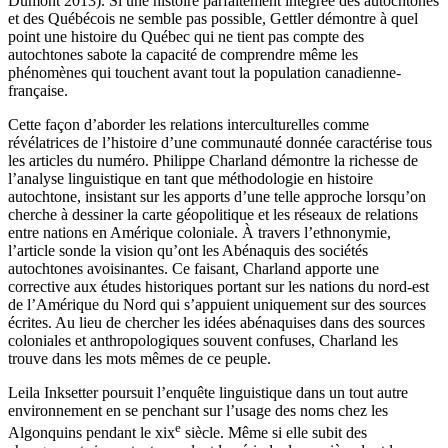
Dumont 2013). Si une histoire parfaitement intégrée des autochtones
et des Québécois ne semble pas possible, Gettler démontre à quel
point une histoire du Québec qui ne tient pas compte des
autochtones sabote la capacité de comprendre même les
phénomènes qui touchent avant tout la population canadienne-
française.
Cette façon d’aborder les relations interculturelles comme
révélatrices de l’histoire d’une communauté donnée caractérise tous
les articles du numéro. Philippe Charland démontre la richesse de
l’analyse linguistique en tant que méthodologie en histoire
autochtone, insistant sur les apports d’une telle approche lorsqu’on
cherche à dessiner la carte géopolitique et les réseaux de relations
entre nations en Amérique coloniale. À travers l’ethnonymie,
l’article sonde la vision qu’ont les Abénaquis des sociétés
autochtones avoisinantes. Ce faisant, Charland apporte une
corrective aux études historiques portant sur les nations du nord-est
de l’Amérique du Nord qui s’appuient uniquement sur des sources
écrites. Au lieu de chercher les idées abénaquises dans des sources
coloniales et anthropologiques souvent confuses, Charland les
trouve dans les mots mêmes de ce peuple.
Leila Inksetter poursuit l’enquête linguistique dans un tout autre
environnement en se penchant sur l’usage des noms chez les
e
Algonquins pendant le
xix
siècle. Même si elle subit des