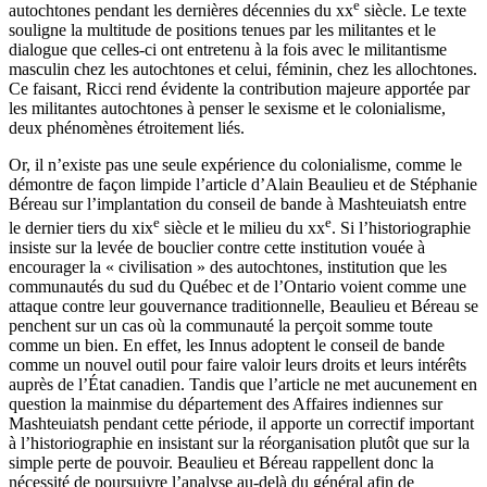
e
autochtones pendant les dernières décennies du
xx
siècle. Le texte
souligne la multitude de positions tenues par les militantes et le
dialogue que celles-ci ont entretenu à la fois avec le militantisme
masculin chez les autochtones et celui, féminin, chez les allochtones.
Ce faisant, Ricci rend évidente la contribution majeure apportée par
les militantes autochtones à penser le sexisme et le colonialisme,
deux phénomènes étroitement liés.
Or, il n’existe pas une seule expérience du colonialisme, comme le
démontre de façon limpide l’article d’Alain Beaulieu et de Stéphanie
Béreau sur l’implantation du conseil de bande à Mashteuiatsh entre
e
e
le dernier tiers du
xix
siècle et le milieu du
xx
. Si l’historiographie
insiste sur la levée de bouclier contre cette institution vouée à
encourager la « civilisation » des autochtones, institution que les
communautés du sud du Québec et de l’Ontario voient comme une
attaque contre leur gouvernance traditionnelle, Beaulieu et Béreau se
penchent sur un cas où la communauté la perçoit somme toute
comme un bien. En effet, les Innus adoptent le conseil de bande
comme un nouvel outil pour faire valoir leurs droits et leurs intérêts
auprès de l’État canadien. Tandis que l’article ne met aucunement en
question la mainmise du département des Affaires indiennes sur
Mashteuiatsh pendant cette période, il apporte un correctif important
à l’historiographie en insistant sur la réorganisation plutôt que sur la
simple perte de pouvoir. Beaulieu et Béreau rappellent donc la
nécessité de poursuivre l’analyse au-delà du général afin de