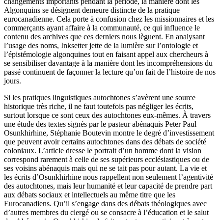
changements importants pendant la période, la manière dont les
Algonquins se désignent demeure distincte de la pratique
eurocanadienne. Cela porte à confusion chez les missionnaires et les
commerçants ayant affaire à la communauté, ce qui influence le
contenu des archives que ces derniers nous lèguent. En analysant
l’usage des noms, Inksetter jette de la lumière sur l’ontologie et
l’épistémologie algonquines tout en faisant appel aux chercheurs à
se sensibiliser davantage à la manière dont les incompréhensions du
passé continuent de façonner la lecture qu’on fait de l’histoire de nos
jours.
Si les pratiques linguistiques autochtones s’avèrent une source
historique très riche, il ne faut toutefois pas négliger les écrits,
surtout lorsque ce sont ceux des autochtones eux-mêmes. À travers
une étude des textes signés par le pasteur abénaquis Peter Paul
Osunkhirhine, Stéphanie Boutevin montre le degré d’investissement
que peuvent avoir certains autochtones dans des débats de société
coloniaux. L’article dresse le portrait d’un homme dont la vision
correspond rarement à celle de ses supérieurs ecclésiastiques ou de
ses voisins abénaquis mais qui ne se tait pas pour autant. La vie et
les écrits d’Osunkhirhine nous rappellent non seulement l’agentivité
des autochtones, mais leur humanité et leur capacité de prendre part
aux débats sociaux et intellectuels au même titre que les
Eurocanadiens. Qu’il s’engage dans des débats théologiques avec
d’autres membres du clergé ou se consacre à l’éducation et le salut