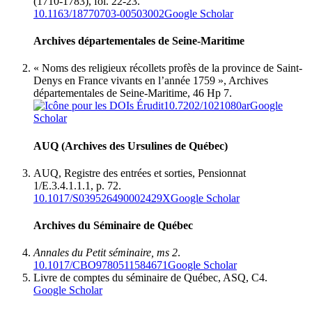
(1710-1783), fol. 22-23.
10.1163/18770703-00503002
Google Scholar
Archives départementales de Seine-Maritime
« Noms des religieux récollets profès de la province de Saint-
Denys en France vivants en l’année 1759 », Archives
départementales de Seine-Maritime, 46 Hp 7.
10.7202/1021080ar
Google
Scholar
AUQ (Archives des Ursulines de Québec)
AUQ, Registre des entrées et sorties, Pensionnat
1/E.3.4.1.1.1, p. 72.
10.1017/S039526490002429X
Google Scholar
Archives du Séminaire de Québec
Annales du Petit séminaire, ms 2
.
10.1017/CBO9780511584671
Google Scholar
Livre de comptes du séminaire de Québec, ASQ, C4.
Google Scholar