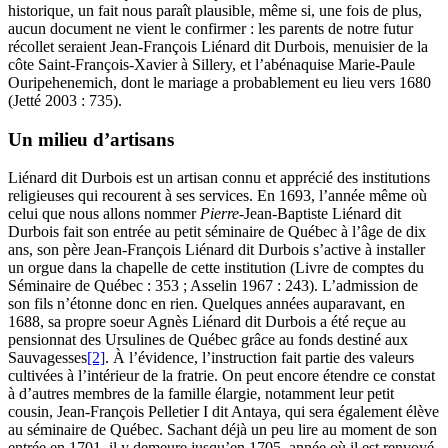
historique, un fait nous paraît plausible, même si, une fois de plus,
aucun document ne vient le confirmer : les parents de notre futur
récollet seraient Jean-François Liénard dit Durbois, menuisier de la
côte Saint-François-Xavier à Sillery, et l’abénaquise Marie-Paule
Ouripehenemich, dont le mariage a probablement eu lieu vers 1680
(Jetté 2003 : 735).
Un milieu d’artisans
Liénard dit Durbois est un artisan connu et apprécié des institutions
religieuses qui recourent à ses services. En 1693, l’année même où
celui que nous allons nommer
Pierre
-Jean-Baptiste Liénard dit
Durbois fait son entrée au petit séminaire de Québec à l’âge de dix
ans, son père Jean-François Liénard dit Durbois s’active à installer
un orgue dans la chapelle de cette institution (Livre de comptes du
Séminaire de Québec : 353 ; Asselin 1967 : 243). L’admission de
son fils n’étonne donc en rien. Quelques années auparavant, en
1688, sa propre soeur Agnès Liénard dit Durbois a été reçue au
pensionnat des Ursulines de Québec grâce au fonds destiné aux
Sauvagesses
[2]
. À l’évidence, l’instruction fait partie des valeurs
cultivées à l’intérieur de la fratrie. On peut encore étendre ce constat
à d’autres membres de la famille élargie, notamment leur petit
cousin, Jean-François Pelletier I dit Antaya, qui sera également élève
au séminaire de Québec. Sachant déjà un peu lire au moment de son
entrée en 1701, il y demeure jusqu’en 1705, année où il est renvoyé