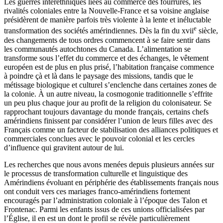
Les guerres interethniques liées au commerce des fourrures, les
rivalités coloniales entre la Nouvelle-France et sa voisine anglaise
présidèrent de manière parfois très violente à la lente et inéluctable
e
transformation des sociétés amérindiennes. Dès la fin du
xvii
siècle,
des changements de tous ordres commencent à se faire sentir dans
les communautés autochtones du Canada. L’alimentation se
transforme sous l’effet du commerce et des échanges, le vêtement
européen est de plus en plus prisé, l’habitation française commence
à poindre çà et là dans le paysage des missions, tandis que le
métissage biologique et culturel s’enclenche dans certaines zones de
la colonie. À un autre niveau, la cosmogonie traditionnelle s’effrite
un peu plus chaque jour au profit de la religion du colonisateur. Se
rapprochant toujours davantage du monde français, certains chefs
amérindiens finissent par considérer l’union de leurs filles avec des
Français comme un facteur de stabilisation des alliances politiques et
commerciales conclues avec le pouvoir colonial et les cercles
d’influence qui gravitent autour de lui.
Les recherches que nous avons menées depuis plusieurs années sur
le processus de transformation culturelle et linguistique des
Amérindiens évoluant en périphérie des établissements français nous
ont conduit vers ces mariages franco-amérindiens fortement
encouragés par l’administration coloniale à l’époque des Talon et
Frontenac. Parmi les enfants issus de ces unions officialisées par
l’Église, il en est un dont le profil se révèle particulièrement