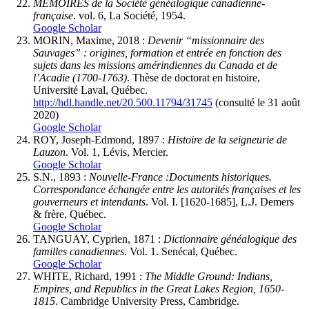
MÉMOIRES de la Société généalogique canadienne-
française
. vol. 6, La Société, 1954.
Google Scholar
MORIN, Maxime, 2018 :
Devenir “missionnaire des
Sauvages” : origines, formation et entrée en fonction des
sujets dans les missions amérindiennes du Canada et de
l’Acadie (1700-1763)
. Thèse de doctorat en histoire,
Université Laval, Québec.
http://hdl.handle.net/20.500.11794/31745
(consulté le 31 août
2020)
Google Scholar
ROY, Joseph-Edmond, 1897 :
Histoire de la seigneurie de
Lauzon
. Vol. 1, Lévis, Mercier.
Google Scholar
S.N., 1893 :
Nouvelle-France :
Documents historiques.
Correspondance échangée entre les autorités françaises et les
gouverneurs et intendants
. Vol. I. [1620-1685], L.J. Demers
& frère, Québec.
Google Scholar
TANGUAY, Cyprien, 1871 :
Dictionnaire généalogique des
familles canadiennes
. Vol. 1. Senécal, Québec.
Google Scholar
WHITE, Richard, 1991 :
The Middle Ground: Indians,
Empires, and Republics in the Great Lakes Region, 1650-
1815
. Cambridge University Press, Cambridge.