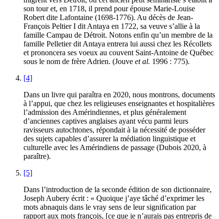
son tour et, en 1718, il prend pour épouse Marie-Louise
Robert dite Lafontaine (1698-1776). Au décès de Jean-
François Peltier I dit Antaya en 1722, sa veuve s’allie à la
famille Campau de Détroit. Notons enfin qu’un membre de la
famille Pelletier dit Antaya entrera lui aussi chez les Récollets
et prononcera ses voeux au couvent Saint-Antoine de Québec
sous le nom de frère Adrien. (Jouve
et al.
1996 : 775).
[4]
Dans un livre qui paraîtra en 2020, nous montrons, documents
à l’appui, que chez les religieuses enseignantes et hospitalières
l’admission des Amérindiennes, et plus généralement
d’anciennes captives anglaises ayant vécu parmi leurs
ravisseurs autochtones, répondait à la nécessité de posséder
des sujets capables d’assurer la médiation linguistique et
culturelle avec les Amérindiens de passage (Dubois 2020, à
paraître).
[5]
Dans l’introduction de la seconde édition de son dictionnaire,
Joseph Aubery écrit : « Quoique j’aye tâché d’exprimer les
mots abnaquis dans le vray sens de leur signification par
rapport aux mots françois, [ce que je n’aurais pas entrepris de