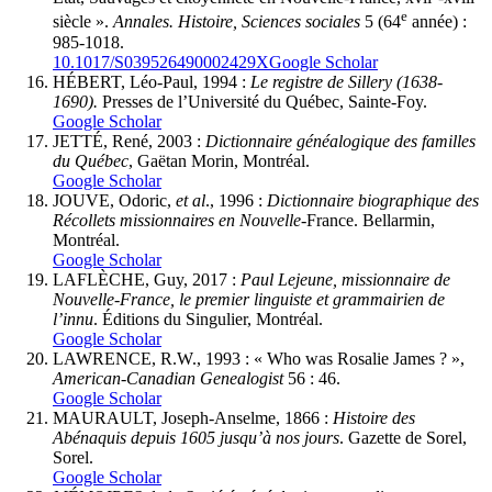
e
siècle ».
Annales. Histoire, Sciences sociales
5 (64
année) :
985-1018.
10.1017/S039526490002429X
Google Scholar
HÉBERT, Léo-Paul, 1994 :
Le registre de Sillery (1638-
1690).
Presses de l’Université du Québec, Sainte-Foy.
Google Scholar
JETTÉ, René, 2003 :
Dictionnaire généalogique des familles
du Québec
, Gaëtan Morin, Montréal.
Google Scholar
JOUVE, Odoric,
et al
., 1996 :
Dictionnaire biographique des
Récollets missionnaires en Nouvelle-
France. Bellarmin,
Montréal.
Google Scholar
LAFLÈCHE, Guy, 2017 :
Paul Lejeune, missionnaire de
Nouvelle-France, le premier linguiste et grammairien de
l’innu
. Éditions du Singulier, Montréal.
Google Scholar
LAWRENCE, R.W., 1993 : « Who was Rosalie James ? »,
American-Canadian Genealogist
56 : 46.
Google Scholar
MAURAULT, Joseph-Anselme, 1866 :
Histoire des
Abénaquis depuis 1605 jusqu’à nos jours
. Gazette de Sorel,
Sorel.
Google Scholar