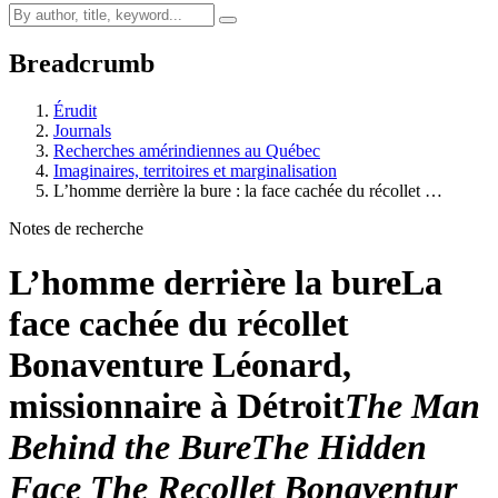
Breadcrumb
Érudit
Journals
Recherches amérindiennes au Québec
Imaginaires, territoires et marginalisation
L’homme derrière la bure : la face cachée du récollet …
Notes de recherche
L’homme derrière la bure
La
face cachée du récollet
Bonaventure Léonard,
missionnaire à Détroit
The Man
Behind the Bure
The Hidden
Face The Recollet Bonaventur