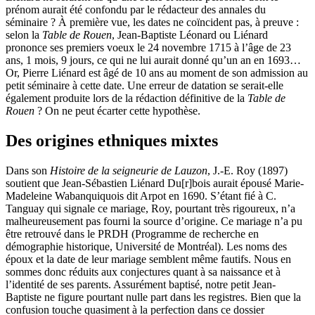
prénom aurait été confondu par le rédacteur des annales du
séminaire ? À première vue, les dates ne coïncident pas, à preuve :
selon la
Table de Rouen
, Jean-Baptiste Léonard ou Liénard
prononce ses premiers voeux le 24 novembre 1715 à l’âge de 23
ans, 1 mois, 9 jours, ce qui ne lui aurait donné qu’un an en 1693…
Or, Pierre Liénard est âgé de 10 ans au moment de son admission au
petit séminaire à cette date. Une erreur de datation se serait-elle
également produite lors de la rédaction définitive de la
Table de
Rouen
? On ne peut écarter cette hypothèse.
Des origines ethniques mixtes
Dans son
Histoire de la seigneurie de Lauzon
, J.-E. Roy (1897)
soutient que Jean-Sébastien Liénard Du[r]bois aurait épousé Marie-
Madeleine Wabanquiquois dit Arpot en 1690. S’étant fié à C.
Tanguay qui signale ce mariage, Roy, pourtant très rigoureux, n’a
malheureusement pas fourni la source d’origine. Ce mariage n’a pu
être retrouvé dans le PRDH (Programme de recherche en
démographie historique, Université de Montréal). Les noms des
époux et la date de leur mariage semblent même fautifs. Nous en
sommes donc réduits aux conjectures quant à sa naissance et à
l’identité de ses parents. Assurément baptisé, notre petit Jean-
Baptiste ne figure pourtant nulle part dans les registres. Bien que la
confusion touche quasiment à la perfection dans ce dossier