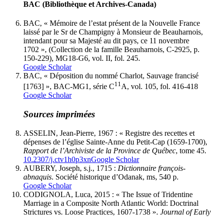
BAC (Bibliothèque et Archives-Canada)
BAC, « Mémoire de l’estat présent de la Nouvelle France
laissé par le Sr de Champigny à Monsieur de Beauharnois,
intendant pour sa Majesté au dit pays, ce 11 novembre
1702 », (Collection de la famille Beauharnois, C-2925, p.
150-229), MG18-G6, vol. II, fol. 245.
Google Scholar
BAC, « Déposition du nommé Charlot, Sauvage francisé
11
[1763] », BAC-MG1, série C
A, vol. 105, fol. 416-418
Google Scholar
Sources imprimées
ASSELIN, Jean-Pierre, 1967 : « Registre des recettes et
dépenses de l’église Sainte-Anne du Petit-Cap (1659-1700),
Rapport de l’Archiviste de la Province de Québec
, tome 45.
10.2307/j.ctv1h0p3xn
Google Scholar
AUBERY, Joseph, s.j., 1715 :
Dictionnaire françois-
abnaquis
. Société historique d’Odanak, ms, 540 p.
Google Scholar
CODIGNOLA, Luca, 2015 : « The Issue of Tridentine
Marriage in a Composite North Atlantic World: Doctrinal
Strictures vs. Loose Practices, 1607-1738 ».
Journal of Early