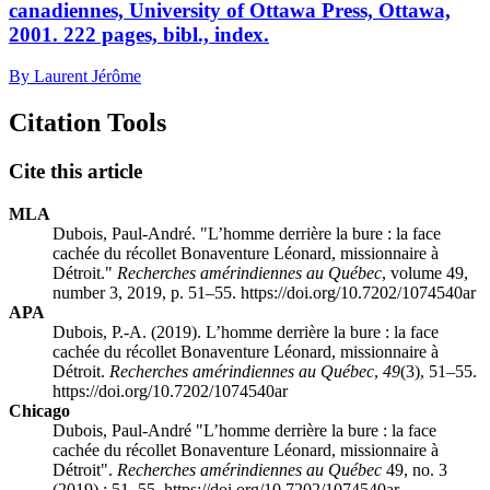
canadiennes, University of Ottawa Press, Ottawa,
2001. 222 pages, bibl., index.
By Laurent Jérôme
Citation Tools
Cite this article
MLA
Dubois, Paul-André. "L’homme derrière la bure : la face
cachée du récollet Bonaventure Léonard, missionnaire à
Détroit."
Recherches amérindiennes au Québec
, volume 49,
number 3, 2019, p. 51–55. https://doi.org/10.7202/1074540ar
APA
Dubois, P.-A. (2019). L’homme derrière la bure : la face
cachée du récollet Bonaventure Léonard, missionnaire à
Détroit.
Recherches amérindiennes au Québec
,
49
(3), 51–55.
https://doi.org/10.7202/1074540ar
Chicago
Dubois, Paul-André "L’homme derrière la bure : la face
cachée du récollet Bonaventure Léonard, missionnaire à
Détroit".
Recherches amérindiennes au Québec
49, no. 3
(2019) : 51–55. https://doi.org/10.7202/1074540ar