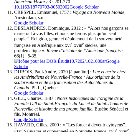
American History
3 : 201-270.
10.1163/18770703-00503002
Google Scholar
CRESPEL, Emmanuel, 1757 :
Voyage au Nouveau-Monde
,
Amsterdam, s.n.
Google Scholar
DESLANDRES, Dominique, 2012 : « “Alors nos garçons se
marieront à vos filles, et nous ne ferons plus qu’un seul
peuple”. Religion, genre et déploiement de la souveraineté
e
e
française en Amérique aux
xvi
-
xviii
siècles, une
problématique ».
Revue d’histoire de l’Amérique française
66(1) : 5-35.
10.7202/1021080ar
Google
Scholar
DUBOIS, Paul-André, 2020 [à paraître] :
Lire et écrire chez
les Amérindiens de Nouvelle-France : Aux origines de la
scolarisation et de la francisation des Autochtones du
Canada
. PUL, Québec.
Google Scholar
GILL, Charles, 1887 :
Notes historiques sur l’origine de la
Famille Gill de Saint-François du Lac et de Saint-Thomas de
Pierreville et histoire de ma propre famille
. Eusèbe Sénécal et
fils, Montréal.
Google Scholar
HAVARD, Gilles, 2009 : « “Les forcer à devenir cytoyens”.
e
e
État, Sauvages et citoyenneté en Nouvelle-France,
xvii
-
xviii