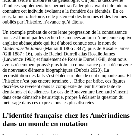
lectorat avide d’histoire et de généalogie. Un jour, la découverte
d’indices supplémentaires permettra d’aller plus avant et de mieux
connaître cet individu évoluant à la frontière des identités. En ce
sens, la micro-histoire, celle justement des hommes et des femmes
oubliés par l’histoire, n’avance qu’à tâtons.
Un exemple probant de cette lente progression de la connaissance
nous est fourni par les recherches menées autour d’une jeune captive
anglaise abénaquisée qui fut d’abord connue sous le nom de
Mademoiselle James
(Maurault 1866 : 347), puis de Rosalie James
(Gill 1887 : 16), puis de Rachel Durrell alias Rosalie James
(Lawrence 1993) et finalement de Rosalie Durrell-Gill, dont nous
avons récemment poussé plus loin la connaissance par la découverte
de nouveaux éléments biographiques (Dubois 2020). La
reconstitution des faits s’est étalée sur plus de cent cinquante ans. Et
l’histoire n’est pas encore terminée… Bribe par bribe, ces figures
discrètes se révèlent dans la complexité de leur histoire faite de
demi-mots et de silences. Le cas de Bonaventure Léonard s’inscrit
dans cette démarche heuristique, propre à éclairer la question du
métissage dans ces expressions les plus discrètes.
L’identité française chez les Amérindiens
dans un monde en mutation