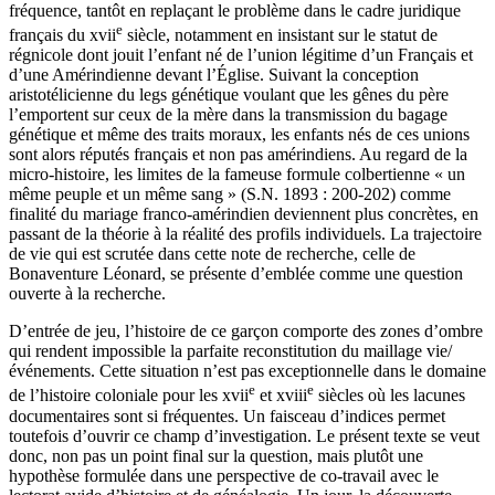
fréquence, tantôt en replaçant le problème dans le cadre juridique
e
français du
xvii
siècle, notamment en insistant sur le statut de
régnicole dont jouit l’enfant né de l’union légitime d’un Français et
d’une Amérindienne devant l’Église. Suivant la conception
aristotélicienne du legs génétique voulant que les gênes du père
l’emportent sur ceux de la mère dans la transmission du bagage
génétique et même des traits moraux, les enfants nés de ces unions
sont alors réputés français et non pas amérindiens. Au regard de la
micro-histoire, les limites de la fameuse formule colbertienne « un
même peuple et un même sang » (S.N. 1893 : 200-202) comme
finalité du mariage franco-amérindien deviennent plus concrètes, en
passant de la théorie à la réalité des profils individuels. La trajectoire
de vie qui est scrutée dans cette note de recherche, celle de
Bonaventure Léonard, se présente d’emblée comme une question
ouverte à la recherche.
D’entrée de jeu, l’histoire de ce garçon comporte des zones d’ombre
qui rendent impossible la parfaite reconstitution du maillage vie/
événements. Cette situation n’est pas exceptionnelle dans le domaine
e
e
de l’histoire coloniale pour les
xvii
et
xviii
siècles où les lacunes
documentaires sont si fréquentes. Un faisceau d’indices permet
toutefois d’ouvrir ce champ d’investigation. Le présent texte se veut
donc, non pas un point final sur la question, mais plutôt une
hypothèse formulée dans une perspective de co-travail avec le