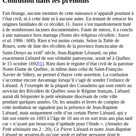
Confusion dans les prénoms
Fait étrange, aucune mention de cette naissance n’apparaît pourtant à
l’état civil, ni à cette date ni à aucune autre. En tentant de retracer les
origines familiales de ce récollet, O. Jouve s’est manifestement buté
à de nombreuses lacunes documentaires. Faute de mieux, il a conclu
à une naissance hors mariage (
Noms des religieux récollets
; Jouve
et al.
1996 : 600). Rien n’est moins certain. Selon la
Table de
Rouen
, sorte de liste des récollets de la province franciscaine de
e
Saint-Denys au
xviii
siècle, Jean-Baptiste Léonard, ou plus
exactement
Liénard
de son véritable patronyme, serait né à Québec
le 15 octobre 1692
[1]
. Rien dans le registre d’état civil de la paroisse
Notre-Dame de Québec, ni même dans celui de Saint-François-
Xavier de Sillery, ne permet d’étayer cette assertion. La confusion
s’accentue encore davantage lorsqu’il s’agit de sonder l’enfance de
Liénard. À l’exemple de la plupart des Canadiens qui sont entrés au
noviciat des Récollets de Québec sous le Régime français, Liénard
aurait dû fréquenter le petit séminaire diocésain de cette ville
pendant quelques années. Or, les annales et livres de comptes de
cette institution ne signalent pas la présence de Jean-Baptiste
Liénard, mais uniquement celle d’un certain Pierre Liénard, qui y
fait son entrée en 1693 à l’âge de 10 ans et en sort trois ans plus tard
car « n’ayant pas beaucoup d’aptitude pour l’étude ». (
Annales du
Petit séminaire
ms 2 : 20). Ce
Pierre
Liénard et notre
Jean-Baptiste
Liénard ne seraient-ils qu’une seule et même personne dont le