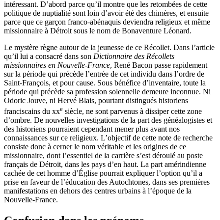
intéressant. D’abord parce qu’il montre que les retombées de cette
politique de nuptialité sont loin d’avoir été des chimères, et ensuite
parce que ce garçon franco-abénaquis deviendra religieux et même
missionnaire à Détroit sous le nom de Bonaventure Léonard.
Le mystère règne autour de la jeunesse de ce Récollet. Dans l’article
qu’il lui a consacré dans son
Dictionnaire des Récollets
missionnaires en Nouvelle-France
, René Bacon passe rapidement
sur la période qui précède l’entrée de cet individu dans l’ordre de
Saint-François, et pour cause. Sous bénéfice d’inventaire, toute la
période qui précède sa profession solennelle demeure inconnue. Ni
Odoric Jouve, ni Hervé Blais, pourtant distingués historiens
e
franciscains du
xx
siècle, ne sont parvenus à dissiper cette zone
d’ombre. De nouvelles investigations de la part des généalogistes et
des historiens pourraient cependant mener plus avant nos
connaissances sur ce religieux. L’objectif de cette note de recherche
consiste donc à cerner le nom véritable et les origines de ce
missionnaire, dont l’essentiel de la carrière s’est déroulé au poste
français de Détroit, dans les pays d’en haut. La part amérindienne
cachée de cet homme d’Église pourrait expliquer l’option qu’il a
prise en faveur de l’éducation des Autochtones, dans ses premières
manifestations en dehors des centres urbains à l’époque de la
Nouvelle-France.