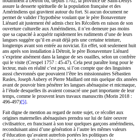
notamment à Détroit où, depuis 1702, la province de Saint-Denys
assure la desserte spirituelle de la population française et des
Amérindiens qui gravitent autour du fort. Si aucun document ne
permet de valider l’hypothèse voulant que le père Bonaventure
Liénard ait justement été admis chez les Récollets en raison de son
ouverture culturelle aux Amérindiens, il n’en demeure pas moins
que sa capacité à acquérir rapidement les rudiments d’une de leurs
langues suggère qu’il en avait déjà pris une certaine teinture,
longtemps avant son entrée au noviciat. En effet, soit seulement huit
ans après son installation à Détroit, le père Bonaventure Liénard
s’exprime aisément dans la langue de ses ouailles, selon un confrère
qui le visite (Crespel 1757 : 45-47). Cela peut paraître long pour le
lecteur, mais en réalité c’est peu, si l’on compte que des linguistes
aussi chevronnés que pouvaient l’être les missionnaires Sébastien
Rasles, Joseph Aubery et Pierre Maillard ont mis quelque dix années
avant de pouvoir bien pénétrer les langues abénaquise et micmaque,
à l’étude desquelles ils avaient consacré une part importante de leur
temps, comme le prouvent leurs travaux manuscrits (Morin 2018 :
496-497)
[5]
.
Fait digne de mention au regard de notre sujet, ce récollet aux
origines maternelles abénaquises prendra sur lui de faire oeuvre
civilisatrice, en francisant à son tour quelques garçons amérindiens,
reconduisant ainsi d’une génération à l’autre les mêmes valeurs
d’éducation qu’avaient autrefois portées les politiques de