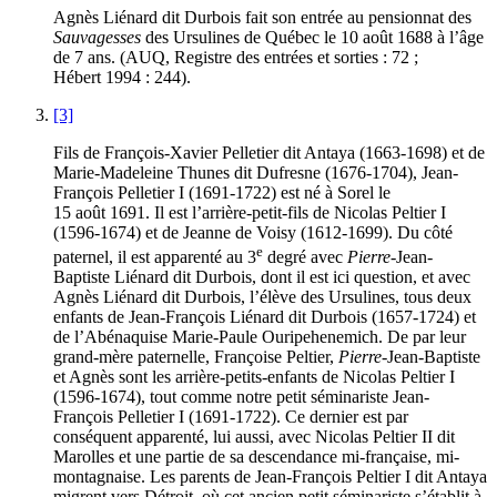
Agnès Liénard dit Durbois fait son entrée au pensionnat des
Sauvagesses
des Ursulines de Québec le 10 août 1688 à l’âge
de 7 ans. (AUQ, Registre des entrées et sorties : 72 ;
Hébert 1994 : 244).
[3]
Fils de François-Xavier Pelletier dit Antaya (1663-1698) et de
Marie-Madeleine Thunes dit Dufresne (1676-1704), Jean-
François Pelletier I (1691-1722) est né à Sorel le
15 août 1691. Il est l’arrière-petit-fils de Nicolas Peltier I
(1596-1674) et de Jeanne de Voisy (1612-1699). Du côté
e
paternel, il est apparenté au 3
degré avec
Pierre-
Jean-
Baptiste Liénard dit Durbois, dont il est ici question, et avec
Agnès Liénard dit Durbois, l’élève des Ursulines, tous deux
enfants de Jean-François Liénard dit Durbois (1657-1724) et
de l’Abénaquise Marie-Paule Ouripehenemich. De par leur
grand-mère paternelle, Françoise Peltier,
Pierre-
Jean-Baptiste
et Agnès sont les arrière-petits-enfants de Nicolas Peltier I
(1596-1674), tout comme notre petit séminariste Jean-
François Pelletier I (1691-1722). Ce dernier est par
conséquent apparenté, lui aussi, avec Nicolas Peltier II dit
Marolles et une partie de sa descendance mi-française, mi-
montagnaise. Les parents de Jean-François Peltier I dit Antaya
migrent vers Détroit, où cet ancien petit séminariste s’établit à