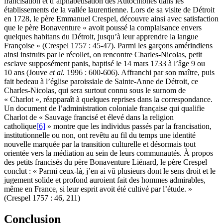
francisation et d’alphabétisation des Autochtones dans les
établissements de la vallée laurentienne. Lors de sa visite de Détroit
en 1728, le père Emmanuel Crespel, découvre ainsi avec satisfaction
que le père Bonaventure « avoit poussé la complaisance envers
quelques habitans du Détroit, jusqu’à leur apprendre la langue
Françoise » (Crespel 1757 : 45-47). Parmi les garçons amérindiens
ainsi instruits par le récollet, on rencontre Charles-Nicolas, petit
esclave supposément panis, baptisé le 14 mars 1733 à l’âge 9 ou
10 ans (Jouve
et al.
1996 : 600-606). Affranchi par son maître, puis
fait bedeau à l’église paroissiale de Sainte-Anne de Détroit, ce
Charles-Nicolas, qui sera surtout connu sous le surnom de
« Charlot », réapparaît à quelques reprises dans la correspondance.
Un document de l’administration coloniale française qui qualifie
Charlot de « Sauvage francisé et élevé dans la religion
catholique
[6]
» montre que les individus passés par la francisation,
institutionnelle ou non, ont revêtu au fil du temps une identité
nouvelle marquée par la transition culturelle et désormais tout
orientée vers la médiation au sein de leurs communautés. À propos
des petits francisés du père Bonaventure Liénard, le père Crespel
conclut : « Parmi ceux-là, j’en ai vû plusieurs dont le sens droit et le
jugement solide et profond auroient fait des hommes admirables,
même en France, si leur esprit avoit été cultivé par l’étude. »
(Crespel 1757 : 46, 211)
Conclusion