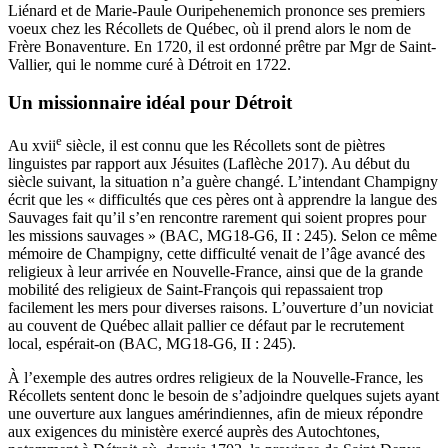
Liénard et de Marie-Paule Ouripehenemich prononce ses premiers
voeux chez les Récollets de Québec, où il prend alors le nom de
Frère Bonaventure. En 1720, il est ordonné prêtre par Mgr de Saint-
Vallier, qui le nomme curé à Détroit en 1722.
Un missionnaire idéal pour Détroit
e
Au
xvii
siècle, il est connu que les Récollets sont de piètres
linguistes par rapport aux Jésuites (Laflèche 2017). Au début du
siècle suivant, la situation n’a guère changé. L’intendant Champigny
écrit que les « difficultés que ces pères ont à apprendre la langue des
Sauvages fait qu’il s’en rencontre rarement qui soient propres pour
les missions sauvages » (BAC, MG18-G6, II : 245). Selon ce même
mémoire de Champigny, cette difficulté venait de l’âge avancé des
religieux à leur arrivée en Nouvelle-France, ainsi que de la grande
mobilité des religieux de Saint-François qui repassaient trop
facilement les mers pour diverses raisons. L’ouverture d’un noviciat
au couvent de Québec allait pallier ce défaut par le recrutement
local, espérait-on (BAC, MG18-G6, II : 245).
À l’exemple des autres ordres religieux de la Nouvelle-France, les
Récollets sentent donc le besoin de s’adjoindre quelques sujets ayant
une ouverture aux langues amérindiennes, afin de mieux répondre
aux exigences du ministère exercé auprès des Autochtones,