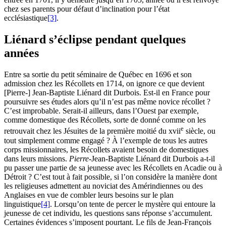
chez ses parents pour défaut d’inclination pour l’état
ecclésiastique
[3]
.
Liénard s’éclipse pendant quelques
années
Entre sa sortie du petit séminaire de Québec en 1696 et son
admission chez les Récollets en 1714, on ignore ce que devient
[Pierre-] Jean-Baptiste Liénard dit Durbois. Est-il en France pour
poursuivre ses études alors qu’il n’est pas même novice récollet ?
C’est improbable. Serait-il ailleurs, dans l’Ouest par exemple,
comme domestique des Récollets, sorte de donné comme on les
e
retrouvait chez les Jésuites de la première moitié du
xvii
siècle, ou
tout simplement comme engagé ? À l’exemple de tous les autres
corps missionnaires, les Récollets avaient besoin de domestiques
dans leurs missions.
Pierre-
Jean-Baptiste Liénard dit Durbois a-t-il
pu passer une partie de sa jeunesse avec les Récollets en Acadie ou à
Détroit ? C’est tout à fait possible, si l’on considère la manière dont
les religieuses admettent au noviciat des Amérindiennes ou des
Anglaises en vue de combler leurs besoins sur le plan
linguistique
[4]
. Lorsqu’on tente de percer le mystère qui entoure la
jeunesse de cet individu, les questions sans réponse s’accumulent.
Certaines évidences s’imposent pourtant. Le fils de Jean-François