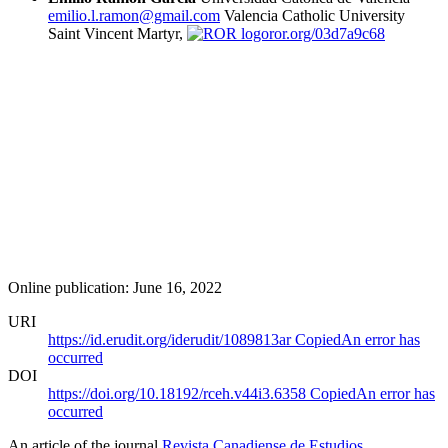
emilio.l.ramon@gmail.com
Valencia Catholic University
Saint Vincent Martyr,
ror.org/03d7a9c68
Online publication: June 16, 2022
URI
https://id.erudit.org/iderudit/1089813ar
Copied
An error has
occurred
DOI
https://doi.org/10.18192/rceh.v44i3.6358
Copied
An error has
occurred
An article of the journal
Revista Canadiense de Estudios