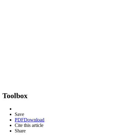
Toolbox
Save
PDF
Download
Cite this article
Share