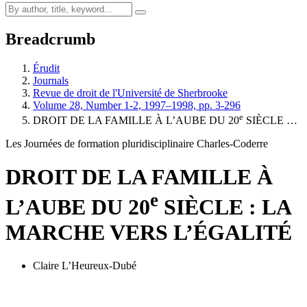
Breadcrumb
Érudit
Journals
Revue de droit de l'Université de Sherbrooke
Volume 28, Number 1-2, 1997–1998, pp. 3-296
e
DROIT DE LA FAMILLE À L’AUBE DU 20
SIÈCLE …
Les Journées de formation pluridisciplinaire Charles-Coderre
DROIT DE LA FAMILLE À
e
L’AUBE DU 20
SIÈCLE : LA
MARCHE VERS L’ÉGALITÉ
Claire L’Heureux-Dubé