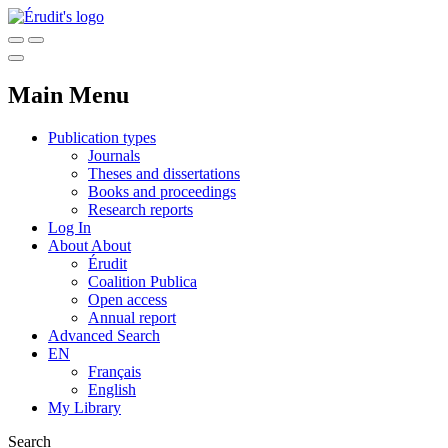
Main Menu
Publication types
Journals
Theses and dissertations
Books and proceedings
Research reports
Log In
About
About
Érudit
Coalition Publica
Open access
Annual report
Advanced Search
EN
Français
English
My Library
Search