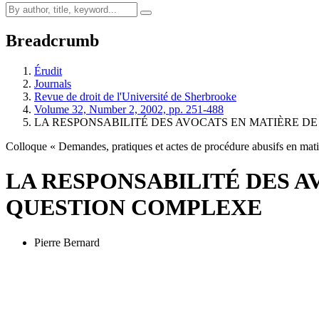
Breadcrumb
Érudit
Journals
Revue de droit de l'Université de Sherbrooke
Volume 32, Number 2, 2002, pp. 251-488
LA RESPONSABILITÉ DES AVOCATS EN MATIÈRE DE
Colloque « Demandes, pratiques et actes de procédure abusifs en matiè
LA RESPONSABILITÉ DES A
QUESTION COMPLEXE
Pierre Bernard