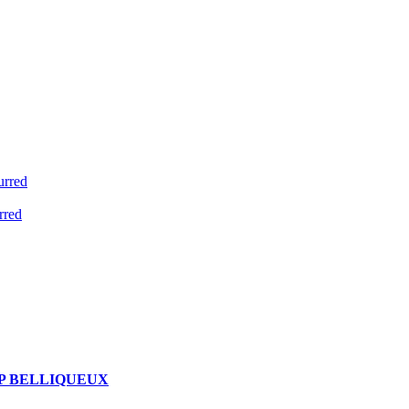
urred
rred
P BELLIQUEUX