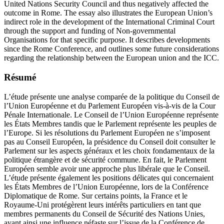
United Nations Security Council and thus negatively affected the
outcome in Rome. The essay also illustrates the European Union’s
indirect role in the development of the International Criminal Court
through the support and funding of Non-governmental
Organisations for that specific purpose. It describes developments
since the Rome Conference, and outlines some future considerations
regarding the relationship between the European union and the ICC.
Résumé
L’étude présente une analyse comparée de la politique du Conseil de
l’Union Européenne et du Parlement Européen vis-à-vis de la Cour
Pénale Internationale. Le Conseil de l’Union Européenne représente
les États Membres tandis que le Parlement représente les peuples de
l’Europe. Si les résolutions du Parlement Européen ne s’imposent
pas au Conseil Européen, la présidence du Conseil doit consulter le
Parlement sur les aspects généraux et les choix fondamentaux de la
politique étrangère et de sécurité commune. En fait, le Parlement
Européen semble avoir une approche plus libérale que le Conseil.
L’étude présente également les positions délicates qui concernaient
les États Membres de l’Union Européenne, lors de la Conférence
Diplomatique de Rome. Sur certains points, la France et le
Royaume-Uni protégèrent leurs intérêts particuliers en tant que
membres permanents du Conseil de Sécurité des Nations Unies,
ayant ainsi une influence néfaste sur l’issue de la Conférence de