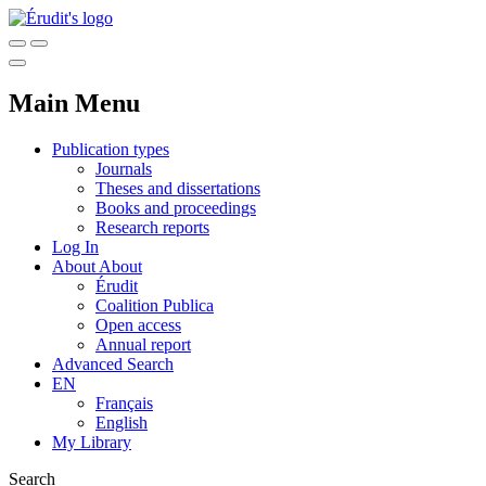
Main Menu
Publication types
Journals
Theses and dissertations
Books and proceedings
Research reports
Log In
About
About
Érudit
Coalition Publica
Open access
Annual report
Advanced Search
EN
Français
English
My Library
Search