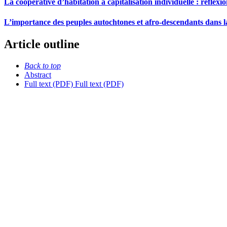
La coopérative d’habitation à capitalisation individuelle : réfl
L’importance des peuples autochtones et afro-descendants dans l
Article outline
Back to top
Abstract
Full text (PDF)
Full text (PDF)