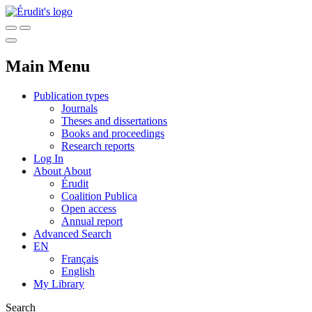
Main Menu
Publication types
Journals
Theses and dissertations
Books and proceedings
Research reports
Log In
About
About
Érudit
Coalition Publica
Open access
Annual report
Advanced Search
EN
Français
English
My Library
Search