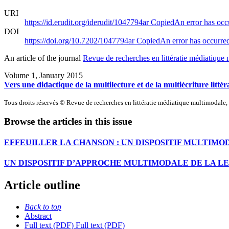
URI
https://id.erudit.org/iderudit/1047794ar
Copied
An error has occ
DOI
https://doi.org/10.7202/1047794ar
Copied
An error has occurre
An article of the journal
Revue de recherches en littératie médiatique
Volume 1, January 2015
Vers une didactique de la multilecture et de la multiécriture littér
Tous droits réservés © Revue de recherches en littératie médiatique multimodale
Browse the articles in this issue
EFFEUILLER LA CHANSON :
U
N DISPOSITIF MULTIMO
UN DISPOSITIF D’APPROCHE MULTIMODALE DE LA L
Article outline
Back to top
Abstract
Full text (PDF)
Full text (PDF)