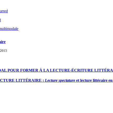
urred
d
 multimodale
aire
, 2015
DAL POUR FORMER À LA LECTURE-ÉCRITURE LITTÉRA
ECTURE LITTÉRAIRE :
Lecture spectature
et lecture littéraire e