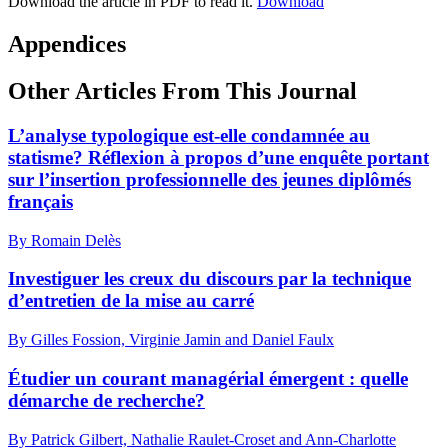
Download the article in PDF to read it.
Download
Appendices
Other Articles From This Journal
L’analyse typologique est-elle condamnée au
statisme? Réflexion à propos d’une enquête portant
sur l’insertion professionnelle des jeunes diplômés
français
By Romain Delès
Investiguer les creux du discours par la technique
d’entretien de la mise au carré
By Gilles Fossion, Virginie Jamin and Daniel Faulx
Étudier un courant managérial émergent : quelle
démarche de recherche?
By Patrick Gilbert, Nathalie Raulet-Croset and Ann-Charlotte