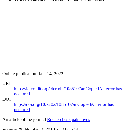
Online publication: Jan. 14, 2022
URI
https://id.erudit.org/iderudit/1085107ar
Copied
An error has
occurred
DOI
https://doi.org/10.7202/1085107ar
Copied
An error has
occurred
An article of the journal
Recherches qualitatives
Volume 29, Number 2, 2010
, p. 212–244