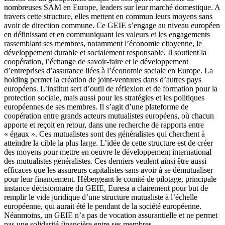
nombreuses SAM en Europe, leaders sur leur marché domestique. A
travers cette structure, elles mettent en commun leurs moyens sans
avoir de direction commune. Ce GEIE s’engage au niveau européen
en définissant et en communiquant les valeurs et les engagements
rassemblant ses membres, notamment l’économie citoyenne, le
développement durable et socialement responsable. Il soutient la
coopération, l’échange de savoir-faire et le développement
d’entreprises d’assurance liées à l’économie sociale en Europe. La
holding permet la création de joint-ventures dans d’autres pays
européens. L’institut sert d’outil de réflexion et de formation pour la
protection sociale, mais aussi pour les stratégies et les politiques
européennes de ses membres. Il s’agit d’une plateforme de
coopération entre grands acteurs mutualistes européens, où chacun
apporte et reçoit en retour, dans une recherche de rapports entre
« égaux ». Ces mutualistes sont des généralistes qui cherchent à
atteindre la cible la plus large. L’idée de cette structure est de créer
des moyens pour mettre en oeuvre le développement international
des mutualistes généralistes. Ces derniers veulent ainsi être aussi
efficaces que les assureurs capitalistes sans avoir à se démutualiser
pour leur financement. Hébergeant le comité de pilotage, principale
instance décisionnaire du GEIE, Euresa a clairement pour but de
remplir le vide juridique d’une structure mutualiste à l’échelle
européenne, qui aurait été le pendant de la société européenne.
Néanmoins, un GEIE n’a pas de vocation assurantielle et ne permet
pas une solidarité financière entre ses membres.