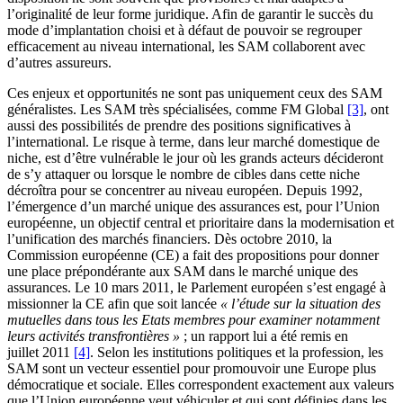
l’originalité de leur forme juridique. Afin de garantir le succès du
mode d’implantation choisi et à défaut de pouvoir se regrouper
efficacement au niveau international, les SAM collaborent avec
d’autres assureurs.
Ces enjeux et opportunités ne sont pas uniquement ceux des SAM
généralistes. Les SAM très spécialisées, comme FM Global
[3]
, ont
aussi des possibilités de prendre des positions significatives à
l’international. Le risque à terme, dans leur marché domestique de
niche, est d’être vulnérable le jour où les grands acteurs décideront
de s’y attaquer ou lorsque le nombre de cibles dans cette niche
décroîtra pour se concentrer au niveau européen. Depuis 1992,
l’émergence d’un marché unique des assurances est, pour l’Union
européenne, un objectif central et prioritaire dans la modernisation et
l’unification des marchés financiers. Dès octobre 2010, la
Commission européenne (CE) a fait des propositions pour donner
une place prépondérante aux SAM dans le marché unique des
assurances. Le 10 mars 2011, le Parlement européen s’est engagé à
missionner la CE afin que soit lancée
« l’étude sur la situation des
mutuelles dans tous les Etats membres pour examiner notamment
leurs activités transfrontières »
; un rapport lui a été remis en
juillet 2011
[4]
. Selon les institutions politiques et la profession, les
SAM sont un vecteur essentiel pour promouvoir une Europe plus
démocratique et sociale. Elles correspondent exactement aux valeurs
que l’Union européenne veut véhiculer et qui sont définies dans les