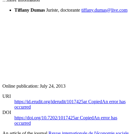
Tiffany Dumas
Juriste, doctorante
tiffany.dumas@live.com
Online publication: July 24, 2013
URI
https://id.erudit.org/iderudit/1017425ar
Copied
An error has
occurred
DOI
https://doi.org/10.7202/1017425ar
Copied
An error has
occurred
An article of the journal
Revue internationale de l'économie sociale