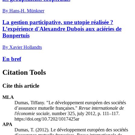
By Hans-H. Münkner
La gestion participative, une utopie réalisée ?
L’expérience d'Alexandre Dubois aux aciéries de
Bonpertuis
By Xavier Hollandts
En bref
Citation Tools
Cite this article
MLA
Dumas, Tiffany. "Le développement européen des sociétés
d’assurance mutuelle françaises."
Revue internationale de
l'économie sociale
, number 325, july 2012, p. 111–117.
https://doi.org/10.7202/1017425ar
APA
Dumas, T. (2012). Le développement européen des sociétés