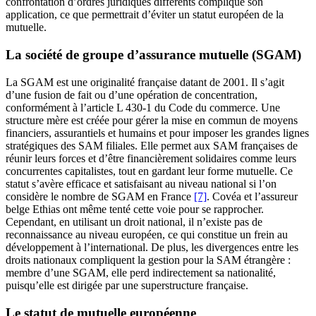
confrontation d’ordres juridiques différents complique son
application, ce que permettrait d’éviter un statut européen de la
mutuelle.
La société de groupe d’assurance mutuelle (SGAM)
La SGAM est une originalité française datant de 2001. Il s’agit
d’une fusion de fait ou d’une opération de concentration,
conformément à l’article L 430-1 du Code du commerce. Une
structure mère est créée pour gérer la mise en commun de moyens
financiers, assurantiels et humains et pour imposer les grandes lignes
stratégiques des SAM filiales. Elle permet aux SAM françaises de
réunir leurs forces et d’être financièrement solidaires comme leurs
concurrentes capitalistes, tout en gardant leur forme mutuelle. Ce
statut s’avère efficace et satisfaisant au niveau national si l’on
considère le nombre de SGAM en France
[7]
. Covéa et l’assureur
belge Ethias ont même tenté cette voie pour se rapprocher.
Cependant, en utilisant un droit national, il n’existe pas de
reconnaissance au niveau européen, ce qui constitue un frein au
développement à l’international. De plus, les divergences entre les
droits nationaux compliquent la gestion pour la SAM étrangère :
membre d’une SGAM, elle perd indirectement sa nationalité,
puisqu’elle est dirigée par une superstructure française.
Le statut de mutuelle européenne