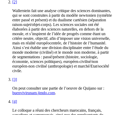
[2]
Wallerstein fait une analyse critique des sciences dominantes,
qui se sont construites à partir du modèle newtonien (symétrie
entre passé et présent) et du dualisme cartésien (séparation
raison-sujet/objet-corps). Les sciences sociales ont été
élaborées à partir des sciences naturelles, en dehors de la
morale, et s’inspirent de l’idée de progrès comme étant un
critère neutre, objectif, afin d’imposer une vision universelle,
mais en réalité européocentrée, de l’histoire de l’humanité.
Ainsi s’est établie une division disciplinaire entre l’étude du
monde moderne (civilisé) et le monde non moderne, à partir
de segmentations : passé/présent (histoire, sociologie,
économie, sciences politiques), européen-civilisé/non
européen-non civilisé (anthropologie) et marché/Etat/société
civile.
[3]
On peut consulter une partie de l’oeuvre de Quijano sur :
buenvivirunam.jimdo.com
.
[4]
Le colloque a réuni des chercheurs marocains, français,
canadiens et camerounais, ainsi que des représentants de