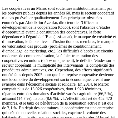
Les coopératives au Maroc sont soutenues institutionnellement par
les pouvoirs publics depuis les années 60, mais le secteur coopératif
n’a pas pu évoluer qualitativement. Les principaux obstacles
énumérés par Abdelkrim Azenfar, directeur de l’Office du
développement de la coopération (Odco), sont l’absence d’études
d’opportunité avant la constitution des coopératives, la forte
dépendance à l’égard de l’Etat (assistanat), le manque de créativité et
d’innovation, le faible niveau d’instruction des membres, le manque
de valorisation des produits (problèmes de conditionnement,
d’emballage, de marketing, etc.), les difficultés d’accès aux circuits
modernes de commercialisation, la faible structuration des
coopératives en unions (6,5 % uniquement), le déficit d’études sur le
secteur coopératif, la multiplicité des intervenants, la complexité des
procédures administratives, etc. Cependant, des efforts significatifs
ont été faits depuis 2005 pour que l’entreprise coopérative devienne
une locomotive du développement socio-économique, créant une
synergie dans l’économie sociale et solidaire. En 2014, le Maroc
comptait plus de 13 026 coopératives, dont 1 923 féminines,
réparties entre des domaines d’activité variés : agriculture (66,5 %),
artisanat (14,7 %), habitat (8,6 %)… L’effectif total est de 452 470
membres, et le taux de pénétration de la population active n’est que
de 3,1 %. En dépit des contraintes, la coopérative est une entreprise
qui crée de nouvelles relations sociales, exprime la volonté des
habitants d’un territoire et valorise les ressources locales (Ahmed Ait