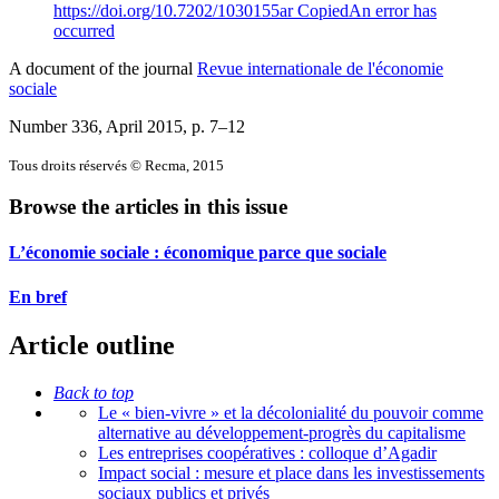
https://doi.org/10.7202/1030155ar
Copied
An error has
occurred
A document of the journal
Revue internationale de l'économie
sociale
Number 336, April 2015
, p. 7–12
Tous droits réservés © Recma, 2015
Browse the articles in this issue
L’économie sociale : économique parce que sociale
En bref
Article outline
Back to top
Le « bien-vivre » et la décolonialité du pouvoir comme
alternative au développement-progrès du capitalisme
Les entreprises coopératives : colloque d’Agadir
Impact social : mesure et place dans les investissements
sociaux publics et privés