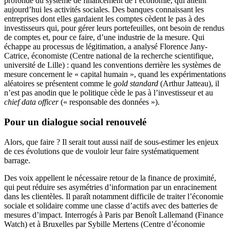
profonde du système de financement de l’économie, qui atteint
aujourd’hui les activités sociales. Des banques connaissant les
entreprises dont elles gardaient les comptes cèdent le pas à des
investisseurs qui, pour gérer leurs portefeuilles, ont besoin de rendus
de comptes et, pour ce faire, d’une industrie de la mesure. Qui
échappe au processus de légitimation, a analysé Florence Jany-
Catrice, économiste (Centre national de la recherche scientifique,
université de Lille) : quand les conventions derrière les systèmes de
mesure concernent le « capital humain », quand les expérimentations
aléatoires se présentent comme le
gold standard
(Arthur Jatteau), il
n’est pas anodin que le politique cède le pas à l’investisseur et au
chief data officer
(« responsable des données »).
Pour un dialogue social renouvelé
Alors, que faire ? Il serait tout aussi naïf de sous-estimer les enjeux
de ces évolutions que de vouloir leur faire systématiquement
barrage.
Des voix appellent le nécessaire retour de la finance de proximité,
qui peut réduire ses asymétries d’information par un enracinement
dans les clientèles. Il paraît notamment difficile de traiter l’économie
sociale et solidaire comme une classe d’actifs avec des batteries de
mesures d’impact. Interrogés à Paris par Benoît Lallemand (Finance
Watch) et à Bruxelles par Sybille Mertens (Centre d’économie