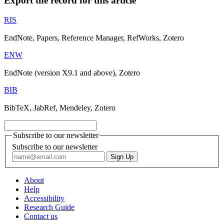
Export the record for this article
RIS
EndNote, Papers, Reference Manager, RefWorks, Zotero
ENW
EndNote (version X9.1 and above), Zotero
BIB
BibTeX, JabRef, Mendeley, Zotero
Subscribe to our newsletter
Subscribe to our newsletter
About
Help
Accessibility
Research Guide
Contact us