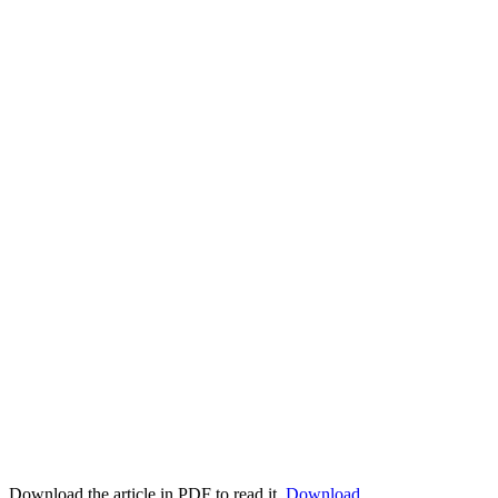
Download the article in PDF to read it.
Download