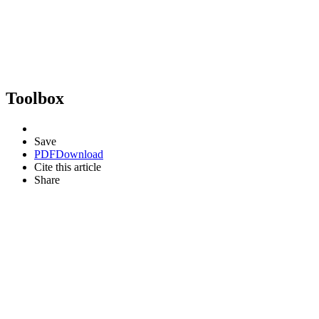
Toolbox
Save
PDF
Download
Cite this article
Share