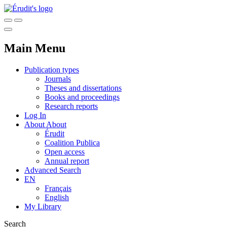
Main Menu
Publication types
Journals
Theses and dissertations
Books and proceedings
Research reports
Log In
About
About
Érudit
Coalition Publica
Open access
Annual report
Advanced Search
EN
Français
English
My Library
Search