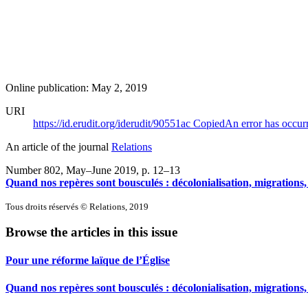
Online publication: May 2, 2019
URI
https://id.erudit.org/iderudit/90551ac
Copied
An error has occur
An article of the journal
Relations
Number 802, May–June 2019
, p. 12–13
Quand nos repères sont bousculés : décolonialisation, migrations,
Tous droits réservés © Relations, 2019
Browse the articles in this issue
Pour une réforme laïque de l’Église
Quand nos repères sont bousculés : décolonialisation, migrations,