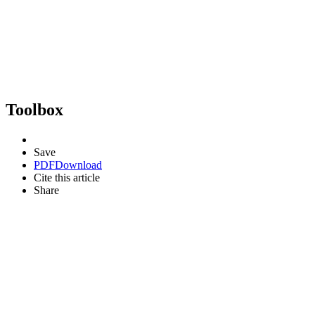
Toolbox
Save
PDF
Download
Cite this article
Share