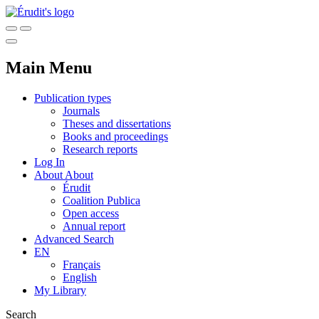
Main Menu
Publication types
Journals
Theses and dissertations
Books and proceedings
Research reports
Log In
About
About
Érudit
Coalition Publica
Open access
Annual report
Advanced Search
EN
Français
English
My Library
Search