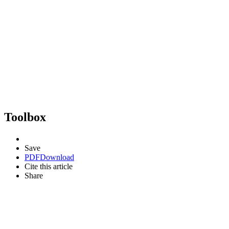
Toolbox
Save
PDF
Download
Cite this article
Share