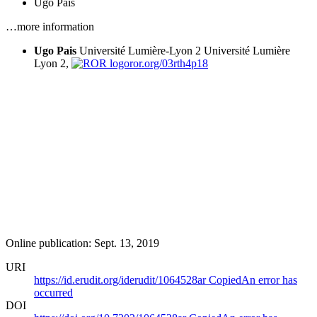
Ugo Pais
…more information
Ugo Pais
Université Lumière-Lyon 2
Université Lumière
Lyon 2,
ror.org/03rth4p18
Online publication: Sept. 13, 2019
URI
https://id.erudit.org/iderudit/1064528ar
Copied
An error has
occurred
DOI