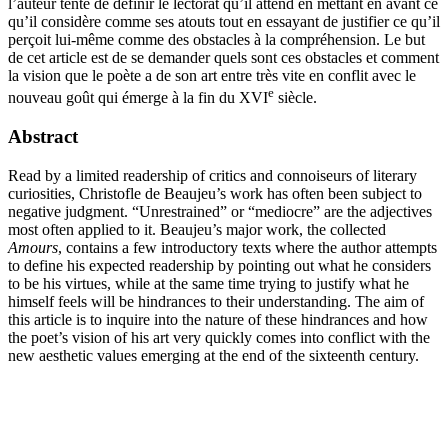
l’auteur tente de définir le lectorat qu’il attend en mettant en avant ce
qu’il considère comme ses atouts tout en essayant de justifier ce qu’il
perçoit lui-même comme des obstacles à la compréhension. Le but
de cet article est de se demander quels sont ces obstacles et comment
la vision que le poète a de son art entre très vite en conflit avec le
e
nouveau goût qui émerge à la fin du XVI
siècle.
Abstract
Read by a limited readership of critics and connoiseurs of literary
curiosities, Christofle de Beaujeu’s work has often been subject to
negative judgment. “Unrestrained” or “mediocre” are the adjectives
most often applied to it. Beaujeu’s major work, the collected
Amours
, contains a few introductory texts where the author attempts
to define his expected readership by pointing out what he considers
to be his virtues, while at the same time trying to justify what he
himself feels will be hindrances to their understanding. The aim of
this article is to inquire into the nature of these hindrances and how
the poet’s vision of his art very quickly comes into conflict with the
new aesthetic values emerging at the end of the sixteenth century.