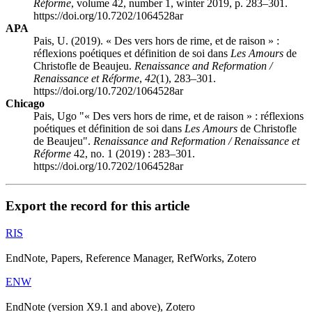
Réforme
, volume 42, number 1, winter 2019, p. 283–301.
https://doi.org/10.7202/1064528ar
APA
Pais, U. (2019). « Des vers hors de rime, et de raison » :
réflexions poétiques et définition de soi dans
Les Amours
de
Christofle de Beaujeu.
Renaissance and Reformation /
Renaissance et Réforme
,
42
(1), 283–301.
https://doi.org/10.7202/1064528ar
Chicago
Pais, Ugo "« Des vers hors de rime, et de raison » : réflexions
poétiques et définition de soi dans
Les Amours
de Christofle
de Beaujeu".
Renaissance and Reformation / Renaissance et
Réforme
42, no. 1 (2019) : 283–301.
https://doi.org/10.7202/1064528ar
Export the record for this article
RIS
EndNote, Papers, Reference Manager, RefWorks, Zotero
ENW
EndNote (version X9.1 and above), Zotero