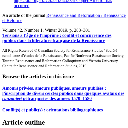
https://doi.org/10.7202/1064528ar
Copied
An error has
occurred
An article of the journal
Renaissance and Reformation / Renaissance
et Réforme
Volume 42, Number 1, Winter 2019
, p. 283–301
Tensions à l’âge de l’imprimé : conflit et concurrence des
publics dans la littérature française de la Renaissance
All Rights Reserved © Canadian Society for Renaissance Studies / Société
canadienne d’études de la Renaissance, Pacific Northwest Renaissance Society,
Toronto Renaissance and Reformation Colloquium and Victoria University
Centre for Renaissance and Reformation Studies, 2019
Browse the articles in this issue
Amours privées, amours publiques, amours publiées ;
l’inscription de divers cercles publics dans quelques avatars des
canzonieri
pétrarquistes des années 1570–1580
Conflit(s) et public(s) : orientations bibliographiques
Article outline