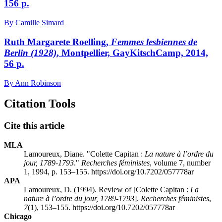
156 p.
By Camille Simard
Ruth Margarete Roelling,
Femmes lesbiennes de
Berlin (1928)
, Montpellier, GayKitschCamp, 2014,
56 p.
By Ann Robinson
Citation Tools
Cite this article
MLA
Lamoureux, Diane. "Colette Capitan :
La nature à l’ordre du
jour, 1789-1793
."
Recherches féministes
, volume 7, number
1, 1994, p. 153–155. https://doi.org/10.7202/057778ar
APA
Lamoureux, D. (1994). Review of [Colette Capitan :
La
nature à l’ordre du jour, 1789-1793
].
Recherches féministes
,
7
(1), 153–155. https://doi.org/10.7202/057778ar
Chicago