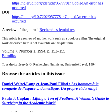
https://id.erudit.org/iderudit/057778ar
Copied
An error has
occurred
DOI
https://doi.org/10.7202/057778ar
Copied
An error has
occurred
A review of the journal
Recherches féministes
This article is a review of another work such as a book or a film. The original
work discussed here is not available on this platform.
Volume 7, Number 1, 1994
, p. 153–155
Familles
Tous droits réservés © Recherches féministes, Université Laval, 1994
Browse the articles in this issue
Daniel Welzel-Lang et Jean-Paul Filiod :
Les hommes à la
conquête de l’espace… domestique. Du propre et du rangé
Paula J. Caplan :
Lifting a Ton of Feathers. A Woman’s Guide to
Surviving in the Academic World