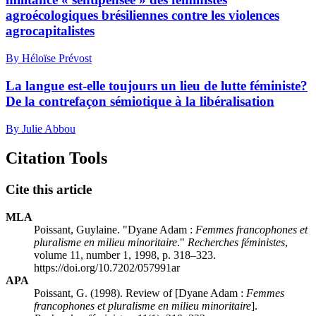
agroécologiques brésiliennes contre les violences
agrocapitalistes
By Héloïse Prévost
La langue est-elle toujours un lieu de lutte féministe?
D
e la contrefaçon sémiotique à la libéralisation
By Julie Abbou
Citation Tools
Cite this article
MLA
Poissant, Guylaine. "Dyane Adam :
Femmes francophones et
pluralisme en milieu minoritaire
."
Recherches féministes
,
volume 11, number 1, 1998, p. 318–323.
https://doi.org/10.7202/057991ar
APA
Poissant, G. (1998). Review of [Dyane Adam :
Femmes
francophones et pluralisme en milieu minoritaire
].