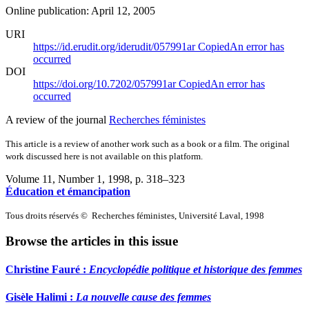
Online publication: April 12, 2005
URI
https://id.erudit.org/iderudit/057991ar
Copied
An error has
occurred
DOI
https://doi.org/10.7202/057991ar
Copied
An error has
occurred
A review of the journal
Recherches féministes
This article is a review of another work such as a book or a film. The original
work discussed here is not available on this platform.
Volume 11, Number 1, 1998
, p. 318–323
Éducation et émancipation
Tous droits réservés © Recherches féministes, Université Laval, 1998
Browse the articles in this issue
Christine Fauré :
Encyclopédie politique et historique des femmes
Gisèle Halimi :
La nouvelle cause des femmes