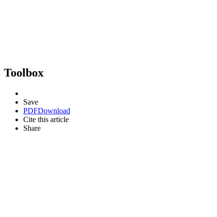
Toolbox
Save
PDF
Download
Cite this article
Share