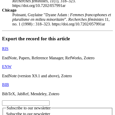
Recherches féministes
,
11
(1), 318–323.
https://doi.org/10.7202/057991ar
Chicago
Poissant, Guylaine "Dyane Adam :
Femmes francophones et
pluralisme en milieu minoritaire
".
Recherches féministes
11,
no. 1 (1998) : 318–323. https://doi.org/10.7202/057991ar
Export the record for this article
RIS
EndNote, Papers, Reference Manager, RefWorks, Zotero
ENW
EndNote (version X9.1 and above), Zotero
BIB
BibTeX, JabRef, Mendeley, Zotero
Subscribe to our newsletter
Subscribe to our newsletter