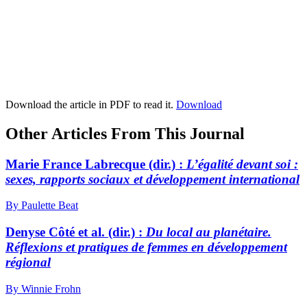
Download the article in PDF to read it.
Download
Other Articles From This Journal
Marie France Labrecque (dir.) :
L’égalité devant soi :
sexes, rapports sociaux et développement international
By Paulette Beat
Denyse Côté et al. (dir.) :
Du local au planétaire.
Réflexions et pratiques de femmes en développement
régional
By Winnie Frohn