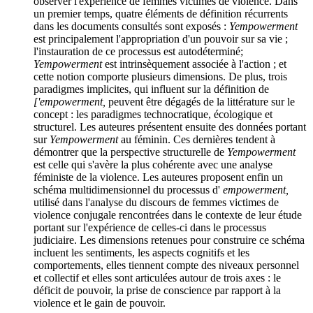
observer l'expérience de femmes victimes de violence. Dans
un premier temps, quatre éléments de définition récurrents
dans les documents consultés sont exposés :
Yempowerment
est principalement l'appropriation d'un pouvoir sur sa vie ;
l'instauration de ce processus est autodéterminé;
Yempowerment
est intrinsèquement associée à l'action ; et
cette notion comporte plusieurs dimensions. De plus, trois
paradigmes implicites, qui influent sur la définition de
['empowerment,
peuvent être dégagés de la littérature sur le
concept : les paradigmes technocratique, écologique et
structurel. Les auteures présentent ensuite des données portant
sur
Yempowerment
au féminin. Ces dernières tendent à
démontrer que la perspective structurelle de
Yempowerment
est celle qui s'avère la plus cohérente avec une analyse
féministe de la violence. Les auteures proposent enfin un
schéma multidimensionnel du processus d'
empowerment,
utilisé dans l'analyse du discours de femmes victimes de
violence conjugale rencontrées dans le contexte de leur étude
portant sur l'expérience de celles-ci dans le processus
judiciaire. Les dimensions retenues pour construire ce schéma
incluent les sentiments, les aspects cognitifs et les
comportements, elles tiennent compte des niveaux personnel
et collectif et elles sont articulées autour de trois axes : le
déficit de pouvoir, la prise de conscience par rapport à la
violence et le gain de pouvoir.