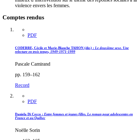
violence envers les femmes.
Comptes rendus
PDF
CODERRE, Cécile et Marie-Blanche TAHON (dir.) :
Le deuxième sexe. Une
relecture en trois temps, 1949-1971-1999
Pascale Camirand
pp. 159–162
Record
PDF
Daniela Di Cecco :
Entre femmes et jeunes filles. Le roman pour adolescentes en
France et au Québec
Noëlle Sorin