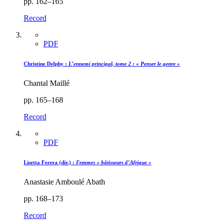
pp. 162–165
Record
PDF
Christine Delphy :
L’ennemi principal, tome 2 : « Penser le genre »
Chantal Maillé
pp. 165–168
Record
PDF
Lisetta Ferera (dir.) :
Femmes « bâtisseurs d’Afrique »
Anastasie Amboulé Abath
pp. 168–173
Record