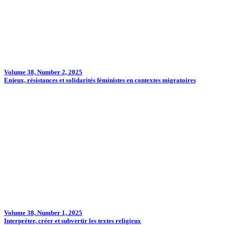
Volume 38, Number 2, 2025
Enjeux, résistances et solidarités féministes en contextes migratoires
Volume 38, Number 1, 2025
Interpréter, créer et subvertir les textes religieux