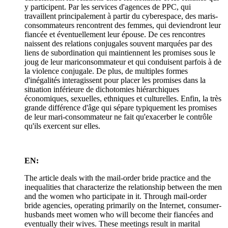
y participent. Par les services d'agences de PPC, qui
travaillent principalement à partir du cyberespace, des maris-
consommateurs rencontrent des femmes, qui deviendront leur
fiancée et éventuellement leur épouse. De ces rencontres
naissent des relations conjugales souvent marquées par des
liens de subordination qui maintiennent les promises sous le
joug de leur mariconsommateur et qui conduisent parfois à de
la violence conjugale. De plus, de multiples formes
d'inégalités interagissent pour placer les promises dans la
situation inférieure de dichotomies hiérarchiques
économiques, sexuelles, ethniques et culturelles. Enfin, la très
grande différence d'âge qui sépare typiquement les promises
de leur mari-consommateur ne fait qu'exacerber le contrôle
qu'ils exercent sur elles.
EN:
The article deals with the mail-order bride practice and the
inequalities that characterize the relationship between the men
and the women who participate in it. Through mail-order
bride agencies, operating primarily on the Internet, consumer-
husbands meet women who will become their fiancées and
eventually their wives. These meetings result in marital