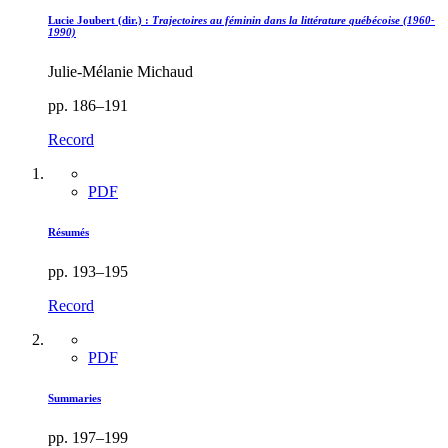
Lucie Joubert (dir.) :
Trajectoires au féminin dans la littérature québécoise (1960-
1990)
Julie-Mélanie Michaud
pp. 186–191
Record
PDF
Résumés
pp. 193–195
Record
PDF
Summaries
pp. 197–199