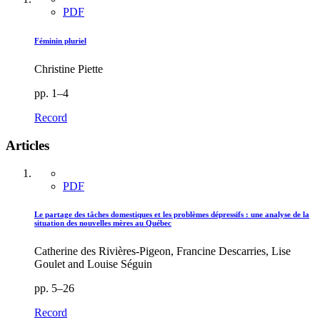
PDF
Féminin pluriel
Christine Piette
pp. 1–4
Record
Articles
PDF
Le partage des tâches domestiques et les problèmes dépressifs : une analyse de la
situation des nouvelles mères au Québec
Catherine des Rivières-Pigeon, Francine Descarries, Lise
Goulet and Louise Séguin
pp. 5–26
Record