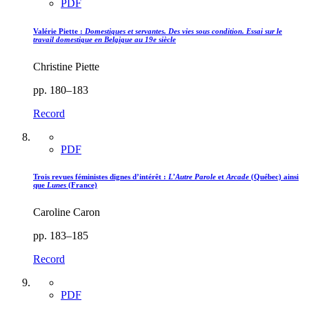
PDF
Valérie Piette :
Domestiques et servantes. Des vies sous condition. Essai sur le
travail domestique en Belgique au 19e siècle
Christine Piette
pp. 180–183
Record
PDF
Trois revues féministes dignes d’intérêt :
L’Autre Parole
et
Arcade
(Québec) ainsi
que
Lunes
(France)
Caroline Caron
pp. 183–185
Record
PDF