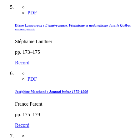
PDF
Diane Lamoureux :
L’amère patrie. Féminisme et nationalisme dans le Québec
contemporain
Stéphanie Lanthier
pp. 173–175
Record
PDF
Joséphine Marchand :
Journal intime 1879-1900
France Parent
pp. 175–179
Record