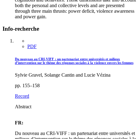
both the personal and collective levels and are presented
through three main thrusts: power deficit, violence awareness
and power gain.
Info-recherche
PDF
Du nouveau au CRI-VIFF : un partenariat entre universités et milieux
d’intervention sur le thème des réponses sociales à la violence envers les femmes
Sylvie Gravel, Solange Cantin and Lucie Vézina
pp. 155–158
Record
Abstract
FR:
Du nouveau au CRI-VIFF : un partenariat entre universités et
milieux d’internvention sur le thème des réponses sociales à la