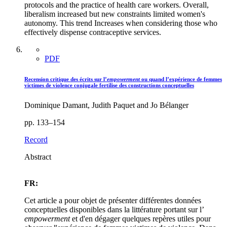
protocols and the practice of health care workers. Overall,
liberalism increased but new constraints limited women's
autonomy. This trend Increases when considering those who
effectively dispense contraceptive services.
PDF
Recension critique des écrits sur l’
empowerment
ou quand l’expérience de femmes
victimes de violence conjugale fertilise des constructions conceptuelles
Dominique Damant, Judith Paquet and Jo Bélanger
pp. 133–154
Record
Abstract
FR:
Cet article a pour objet de présenter différentes données
conceptuelles disponibles dans la littérature portant sur l’
empowerment
et d'en dégager quelques repères utiles pour