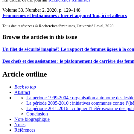
Volume 33, Number 2, 2020
, p. 129–148
Féminismes et lesbianismes : hier et aujourd’hui, ici et ailleurs
Tous droits réservés © Recherches féministes, Université Laval, 2020
Browse the articles in this issue
Un filet de sécurité imaginé? Le rapport de femmes âgées à la 
Des chefs et des assistantes : le plafonnement de carrière des fe
Article outline
Back to top
Abstract
La période 1999-2004 : organisation autonome des lesbi
La période 2005-2010 : initiatives communes contre l’(hét
La période 2011-2016 : critiquer l’hétérosexisme des poli
Conclusion
Note biographique
Notes
Références