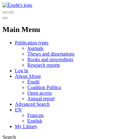
Main Menu
Publication types
Journals
Theses and dissertations
Books and proceedings
Research reports
Log In
About
About
Érudit
Coalition Publica
Open access
Annual report
Advanced Search
EN
Français
English
My Library
Search