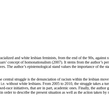
cialized and white lesbian feminists, from the end of the 90s, against 
Puars’ concept of homonationalism (2007). It stems from the author’s pers
ives. The author’s epistemological stand values the importance of the sta
he central struggle is the denunciation of racism within the lesbian mo
 i.e. without white lesbians. From 2005 to 2010, the struggle takes a tur
xed-race initiatives, that are in part, academic ones. Finally, the autho
n order to describe the present situation as well as the action taken by