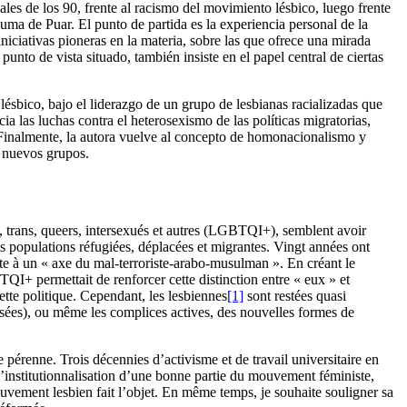
nales de los 90, frente al racismo del movimiento lésbico, luego frente
uma de Puar. El punto de partida es la experiencia personal de la
iciativas pioneras en la materia, sobre las que ofrece una mirada
unto de vista situado, también insiste en el papel central de ciertas
ésbico, bajo el liderazgo de un grupo de lesbianas racializadas que
 las luchas contra el heterosexismo de las políticas migratorias,
s. Finalmente, la autora vuelve al concepto de homonacionalismo y
s nuevos grupos.
s, trans, queers, intersexués et autres (LGBTQI+), semblent avoir
 populations réfugiées, déplacées et migrantes. Vingt années ont
te à un « axe du mal-terroriste-arabo-musulman ». En créant le
I+ permettait de renforcer cette distinction entre « eux » et
tte politique. Cependant, les lesbiennes
[1]
sont restées quasi
alisées), ou même les complices actives, des nouvelles formes de
 pérenne. Trois décennies d’activisme et de travail universitaire en
’institutionnalisation d’une bonne partie du mouvement féministe,
ouvement lesbien fait l’objet. En même temps, je souhaite souligner sa