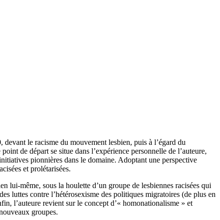
90, devant le racisme du mouvement lesbien, puis à l’égard du
point de départ se situe dans l’expérience personnelle de l’auteure,
 initiatives pionnières dans le domaine. Adoptant une perspective
cisées et prolétarisées.
en lui-même, sous la houlette d’un groupe de lesbiennes racisées qui
es luttes contre l’hétérosexisme des politiques migratoires (de plus en
 Enfin, l’auteure revient sur le concept d’« homonationalisme » et
s nouveaux groupes.