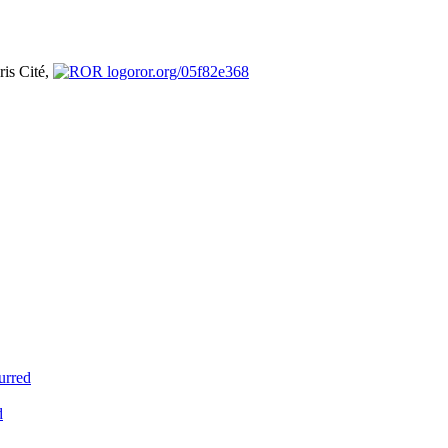
ris Cité,
ror.org/05f82e368
urred
d