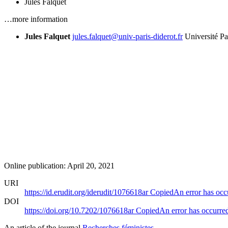
Jules Falquet
…more information
Jules Falquet
jules.falquet@univ-paris-diderot.fr
Université Pa
Online publication: April 20, 2021
URI
https://id.erudit.org/iderudit/1076618ar
Copied
An error has occ
DOI
https://doi.org/10.7202/1076618ar
Copied
An error has occurre
An article of the journal
Recherches féministes