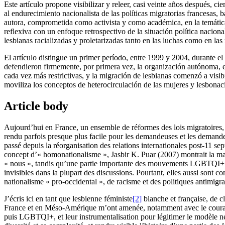
Este artículo propone visibilizar y releer, casi veinte años después, ci
al endurecimiento nacionalista de las políticas migratorias francesas
autora, comprometida como activista y como académica, en la temática 
reflexiva con un enfoque retrospectivo de la situación política naciona
lesbianas racializadas y proletarizadas tanto en las luchas como en las 
El artículo distingue un primer período, entre 1999 y 2004, durante e
defendieron firmemente, por primera vez, la organización autónoma, es
cada vez más restrictivas, y la migración de lesbianas comenzó a visib
moviliza los conceptos de heterocirculación de las mujeres y lesbonaci
Article body
Aujourd’hui en France, un ensemble de réformes des lois migratoires, s
rendu parfois presque plus facile pour les demandeuses et les demand
passé depuis la réorganisation des relations internationales post-11 
concept d’« homonationalisme », Jasbir K. Puar (2007) montrait la man
« nous », tandis qu’une partie importante des mouvements LGBTQI+ et f
invisibles dans la plupart des discussions. Pourtant, elles aussi sont 
nationalisme « pro-occidental », de racisme et des politiques antimigrat
J’écris ici en tant que lesbienne féministe
[2]
blanche et française, de c
France et en Méso-Amérique m’ont amenée, notamment avec le courant f
puis LGBTQI+, et leur instrumentalisation pour légitimer le modèle néo