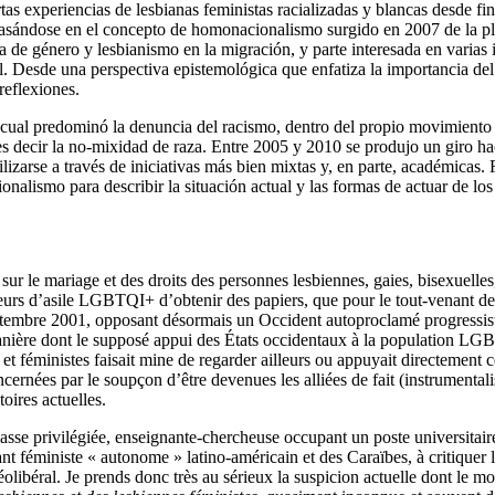
ertas experiencias de lesbianas feministas racializadas y blancas desde fi
, basándose en el concepto de homonacionalismo surgido en 2007 de la pl
de género y lesbianismo en la migración, y parte interesada en varias in
l. Desde una perspectiva epistemológica que enfatiza la importancia del p
reflexiones.
l cual predominó la denuncia del racismo, dentro del propio movimiento l
 decir la no-mixidad de raza. Entre 2005 y 2010 se produjo un giro hacia
ilizarse a través de iniciativas más bien mixtas y, en parte, académica
onalismo para describir la situación actual y las formas de actuar de lo
ur le mariage et des droits des personnes lesbiennes, gaies, bisexuelle
eurs d’asile LGBTQI+ d’obtenir des papiers, que pour le tout-venant des
septembre 2001, opposant désormais un Occident autoproclamé progressis
ière dont le supposé appui des États occidentaux à la population LGBTQ
éministes faisait mine de regarder ailleurs ou appuyait directement ce
concernées par le soupçon d’être devenues les alliées de fait (instrument
oires actuelles.
lasse privilégiée, enseignante-chercheuse occupant un poste universitaire
éministe « autonome » latino-américain et des Caraïbes, à critiquer l
libéral. Je prends donc très au sérieux la suspicion actuelle dont le m