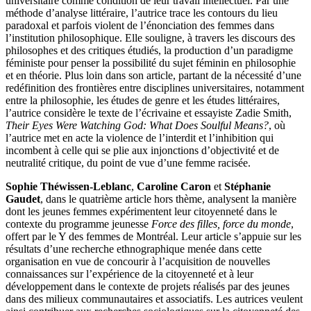
universitaire comme condition de leur travail intellectuel. Par une
méthode d’analyse littéraire, l’autrice trace les contours du lieu
paradoxal et parfois violent de l’énonciation des femmes dans
l’institution philosophique. Elle souligne, à travers les discours des
philosophes et des critiques étudiés, la production d’un paradigme
féministe pour penser la possibilité du sujet féminin en philosophie
et en théorie. Plus loin dans son article, partant de la nécessité d’une
redéfinition des frontières entre disciplines universitaires, notamment
entre la philosophie, les études de genre et les études littéraires,
l’autrice considère le texte de l’écrivaine et essayiste Zadie Smith,
Their Eyes Were Watching God: What Does Soulful Means?
, où
l’autrice met en acte la violence de l’interdit et l’inhibition qui
incombent à celle qui se plie aux injonctions d’objectivité et de
neutralité critique, du point de vue d’une femme racisée.
Sophie Théwissen-Leblanc
,
Caroline Caron
et
Stéphanie
Gaudet
, dans le quatrième article hors thème, analysent la manière
dont les jeunes femmes expérimentent leur citoyenneté dans le
contexte du programme jeunesse
Force des filles, force du monde
,
offert par le Y des femmes de Montréal. Leur article s’appuie sur les
résultats d’une recherche ethnographique menée dans cette
organisation en vue de concourir à l’acquisition de nouvelles
connaissances sur l’expérience de la citoyenneté et à leur
développement dans le contexte de projets réalisés par des jeunes
dans des milieux communautaires et associatifs. Les autrices veulent