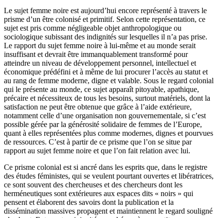
Le sujet femme noire est aujourd’hui encore représenté à travers le
prisme d’un être colonisé et primitif. Selon cette représentation, ce
sujet est pris comme négligeable objet anthropologique ou
sociologique subissant des indignités sur lesquelles il n’a pas prise.
Le rapport du sujet femme noire à lui-même et au monde serait
insuffisant et devrait être immanquablement transformé pour
atteindre un niveau de développement personnel, intellectuel et
économique prédéfini et à même de lui procurer l’accès au statut et
au rang de femme moderne, digne et valable. Sous le regard colonial
qui le présente au monde, ce sujet apparaît pitoyable, apathique,
précaire et nécessiteux de tous les besoins, surtout matériels, dont la
satisfaction ne peut être obtenue que grâce à l’aide extérieure,
notamment celle d’une organisation non gouvernementale, si c’est
possible gérée par la générosité solidaire de femmes de l’Europe,
quant à elles représentées plus comme modernes, dignes et pourvues
de ressources. C’est à partir de ce prisme que l’on se situe par
rapport au sujet femme noire et que l’on fait relation avec lui.
Ce prisme colonial est si ancré dans les esprits que, dans le registre
des études féministes, qui se veulent pourtant ouvertes et libératrices,
ce sont souvent des chercheuses et des chercheurs dont les
herméneutiques sont extérieures aux espaces dits « noirs » qui
pensent et élaborent des savoirs dont la publication et la
dissémination massives propagent et maintiennent le regard souligné