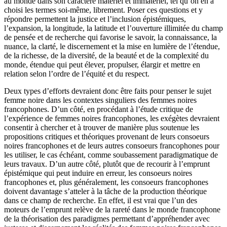
au monde dans son caractère matériel et immatériel, tel qu’on en a
choisi les termes soi-même, librement. Poser ces questions et y
répondre permettent la justice et l’inclusion épistémiques,
l’expansion, la longitude, la latitude et l’ouverture illimitée du champ
de pensée et de recherche qui favorise le savoir, la connaissance, la
nuance, la clarté, le discernement et la mise en lumière de l’étendue,
de la richesse, de la diversité, de la beauté et de la complexité du
monde, étendue qui peut élever, propulser, élargir et mettre en
relation selon l’ordre de l’équité et du respect.
Deux types d’efforts devraient donc être faits pour penser le sujet
femme noire dans les contextes singuliers des femmes noires
francophones. D’un côté, en procédant à l’étude critique de
l’expérience de femmes noires francophones, les exégètes devraient
consentir à chercher et à trouver de manière plus soutenue les
propositions critiques et théoriques provenant de leurs consoeurs
noires francophones et de leurs autres consoeurs francophones pour
les utiliser, le cas échéant, comme soubassement paradigmatique de
leurs travaux. D’un autre côté, plutôt que de recourir à l’emprunt
épistémique qui peut induire en erreur, les consoeurs noires
francophones et, plus généralement, les consoeurs francophones
doivent davantage s’atteler à la tâche de la production théorique
dans ce champ de recherche. En effet, il est vrai que l’un des
moteurs de l’emprunt relève de la rareté dans le monde francophone
de la théorisation des paradigmes permettant d’appréhender avec