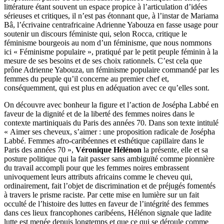
littérature étant souvent un espace propice à l’articulation d’idées
sérieuses et critiques, il n’est pas étonnant que, à l’instar de Mariama
Bâ, l’écrivaine centrafricaine Adrienne Yabouza en fasse usage pour
soutenir un discours féministe qui, selon Rocca, critique le
féminisme bourgeois au nom d’un féminisme, que nous nommons
ici « Féminisme populaire », pratiqué par le petit peuple féminin à la
mesure de ses besoins et de ses choix rationnels. C’est cela que
prône Adrienne Yabouza, un féminisme populaire commandé par les
femmes du peuple qu’il concerne au premier chef et,
conséquemment, qui est plus en adéquation avec ce qu’elles sont.
On découvre avec bonheur la figure et l’action de Josépha Labbé en
faveur de la dignité et de la liberté des femmes noires dans le
contexte martiniquais du Paris des années 70. Dans son texte intitulé
« Aimer ses cheveux, s’aimer : une proposition radicale de Josépha
Labbé. Femmes afro-caribéennes et esthétique capillaire dans le
Paris des années 70 »,
Véronique Hélénon
la présente, elle et sa
posture politique qui la fait passer sans ambiguïté comme pionnière
du travail accompli pour que les femmes noires embrassent
univoquement leurs attributs africains comme le cheveu qui,
ordinairement, fait l’objet de discrimination et de préjugés fomentés
à travers le prisme raciste. Par cette mise en lumière sur un fait
occulté de l’histoire des luttes en faveur de l’intégrité des femmes
dans ces lieux francophones caribéens, Hélénon signale que ladite
lutte est menée depuis longtemps et que ce qui se déroule comme