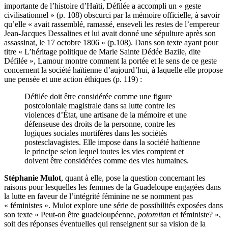
importante de l’histoire d’Haïti, Défilée a accompli un « geste
civilisationnel » (p. 108) obscurci par la mémoire officielle, à savoir
qu’elle « avait rassemblé, ramassé, enseveli les restes de l’empereur
Jean-Jacques Dessalines et lui avait donné une sépulture après son
assassinat, le 17 octobre 1806 » (p.108). Dans son texte ayant pour
titre « L’héritage politique de Marie Sainte Dédée Bazile, dite
Défilée », Lamour montre comment la portée et le sens de ce geste
concernent la société haïtienne d’aujourd’hui, à laquelle elle propose
une pensée et une action éthiques (p. 119) :
Défilée doit être considérée comme une figure
postcoloniale magistrale dans sa lutte contre les
violences d’État, une artisane de la mémoire et une
défenseuse des droits de la personne, contre les
logiques sociales mortifères dans les sociétés
postesclavagistes. Elle impose dans la société haïtienne
le principe selon lequel toutes les vies comptent et
doivent être considérées comme des vies humaines.
Stéphanie Mulot
, quant à elle, pose la question concernant les
raisons pour lesquelles les femmes de la Guadeloupe engagées dans
la lutte en faveur de l’intégrité féminine ne se nomment pas
« féministes ». Mulot explore une série de possibilités exposées dans
son texte « Peut-on être guadeloupéenne,
potomitan
et féministe? »,
soit des réponses éventuelles qui renseignent sur sa vision de la