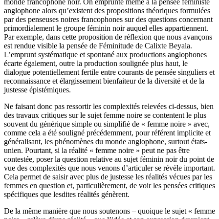
monde francophone noir. On emprunte même à la pensée féministe
anglophone alors qu’existent des propositions théoriques formulées
par des penseuses noires francophones sur des questions concernant
primordialement le groupe féminin noir auquel elles appartiennent.
Par exemple, dans cette proposition de réflexion que nous avançons
est rendue visible la pensée de Féminitude de Calixte Beyala.
L’emprunt systématique et spontané aux productions anglophones
écarte également, outre la production soulignée plus haut, le
dialogue potentiellement fertile entre courants de pensée singuliers et
reconnaissance et élargissement bienfaiteur de la diversité et de la
justesse épistémiques.
Ne faisant donc pas ressortir les complexités relevées ci-dessus, bien
des travaux critiques sur le sujet femme noire se contentent le plus
souvent du générique simple ou simplifié de « femme noire » avec,
comme cela a été souligné précédemment, pour référent implicite et
généralisant, les phénomènes du monde anglophone, surtout états-
unien. Pourtant, si la réalité « femme noire » peut ne pas être
contestée, poser la question relative au sujet féminin noir du point de
vue des complexités que nous venons d’articuler se révèle important.
Cela permet de saisir avec plus de justesse les réalités vécues par les
femmes en question et, particulièrement, de voir les pensées critiques
spécifiques que lesdites réalités génèrent.
De la même manière que nous soutenons – quoique le sujet « femme