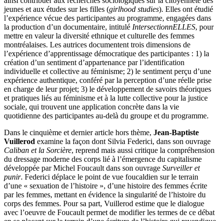
ainsi contribuer aux recherches sociologiques sur la citoyenneté des
jeunes et aux études sur les filles (
girlhood studies
). Elles ont étudié
l’expérience vécue des participantes au programme, engagées dans
la production d’un documentaire, intitulé
IntersectionnELLES
, pour
mettre en valeur la diversité ethnique et culturelle des femmes
montréalaises. Les autrices documentent trois dimensions de
l’expérience d’apprentissage démocratique des participantes : 1) la
création d’un sentiment d’appartenance par l’identification
individuelle et collective au féminisme; 2) le sentiment perçu d’une
expérience authentique, conféré par la perception d’une réelle prise
en charge de leur projet; 3) le développement de savoirs théoriques
et pratiques liés au féminisme et à la lutte collective pour la justice
sociale, qui trouvent une application concrète dans la vie
quotidienne des participantes au-delà du groupe et du programme.
Dans le cinquième et dernier article hors thème,
Jean-Baptiste
Vuillerod
examine la façon dont Silvia Federici, dans son ouvrage
Caliban et la Sorcière
, reprend mais aussi critique la compréhension
du dressage moderne des corps lié à l’émergence du capitalisme
développée par Michel Foucault dans son ouvrage
Surveiller et
punir
. Federici déplace le point de vue foucaldien sur le terrain
d’une « sexuation de l’histoire », d’une histoire des femmes écrite
par les femmes, mettant en évidence la singularité de l’histoire du
corps des femmes. Pour sa part, Vuillerod estime que le dialogue
avec l’oeuvre de Foucault permet de modifier les termes de ce débat