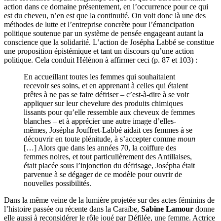
action dans ce domaine présentement, en l’occurrence pour ce qui
est du cheveu, n’en est que la continuité. On voit donc là une des
méthodes de lutte et l’entreprise concrète pour l’émancipation
politique soutenue par un système de pensée engageant autant la
conscience que la solidarité. L’action de Josépha Labbé se constitue
une proposition épistémique et tant un discours qu’une action
politique. Cela conduit Hélénon à affirmer ceci (p. 87 et 103) :
En accueillant toutes les femmes qui souhaitaient
recevoir ses soins, et en apprenant à celles qui étaient
prêtes à ne pas se faire défriser – c’est-à-dire à se voir
appliquer sur leur chevelure des produits chimiques
lissants pour qu’elle ressemble aux cheveux de femmes
blanches – et à apprécier une autre image d’elles-
mêmes, Josépha Jouffret-Labbé aidait ces femmes à se
découvrir en toute plénitude, à s’accepter comme
moun
[…] Alors que dans les années 70, la coiffure des
femmes noires, et tout particulièrement des Antillaises,
était placée sous l’injonction du défrisage, Josépha était
parvenue à se dégager de ce modèle pour ouvrir de
nouvelles possibilités.
Dans la même veine de la lumière projetée sur des actes féminins de
l’histoire passée ou récente dans la Caraïbe,
Sabine Lamour
donne
elle aussi à reconsidérer le rôle joué par Défilée, une femme. Actrice