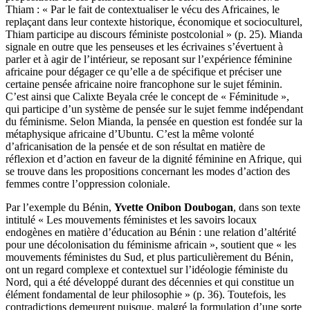
Thiam : « Par le fait de contextualiser le vécu des Africaines, le
replaçant dans leur contexte historique, économique et socioculturel,
Thiam participe au discours féministe postcolonial » (p. 25). Mianda
signale en outre que les penseuses et les écrivaines s’évertuent à
parler et à agir de l’intérieur, se reposant sur l’expérience féminine
africaine pour dégager ce qu’elle a de spécifique et préciser une
certaine pensée africaine noire francophone sur le sujet féminin.
C’est ainsi que Calixte Beyala crée le concept de « Féminitude »,
qui participe d’un système de pensée sur le sujet femme indépendant
du féminisme. Selon Mianda, la pensée en question est fondée sur la
métaphysique africaine d’Ubuntu. C’est la même volonté
d’africanisation de la pensée et de son résultat en matière de
réflexion et d’action en faveur de la dignité féminine en Afrique, qui
se trouve dans les propositions concernant les modes d’action des
femmes contre l’oppression coloniale.
Par l’exemple du Bénin,
Yvette Onibon Doubogan
, dans son texte
intitulé « Les mouvements féministes et les savoirs locaux
endogènes en matière d’éducation au Bénin : une relation d’altérité
pour une décolonisation du féminisme africain », soutient que « les
mouvements féministes du Sud, et plus particulièrement du Bénin,
ont un regard complexe et contextuel sur l’idéologie féministe du
Nord, qui a été développé durant des décennies et qui constitue un
élément fondamental de leur philosophie » (p. 36). Toutefois, les
contradictions demeurent puisque, malgré la formulation d’une sorte