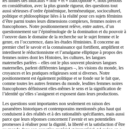
les limites des indicatifs « noir » et « francophone », nous prenons
en considération, avec la plus grande rigueur, des questions tout
aussi sérieuses d’ordre épistémique, herméneutique, socioculturel,
politique et philosophique liées à la réalité pour ces sujets féminins
d’être parmi toutes leurs dimensions complexes, femmes noires et
francophones. Notre positionnement relève, entre autres, d’un
questionnement sur l’épistémologie de la domination et du pouvoir à
l’oeuvre dans le domaine de la recherche sur le sujet femme et le
genre, en l’occurrence, dans les études féministes. Il concerne au
premier chef le savoir et la connaissance qui fortifient, amplifient et
interdisent le réductionnisme et l’amalgame elliptique à propos des
femmes noires dont les Histoires, les cultures, les langues
maternelles parlées – elles ont le plus souvent plusieurs langues
maternelles, parlent différentes langues –, les visions du monde, les
croyances et les pratiques religieuses sont si diverses. Notre
positionnement est également politique et se fonde sur le fait que,
comme toutes les autres femmes du monde, lesdites femmes noires
francophones définissent elles-mêmes le sens et la signification de
l’identité qu’elles s’assignent et exposent dans leurs productions.
Les questions sont importantes non seulement en raison des
paramètres historiques et contemporains mentionnés plus haut qui
conduisent à des réalités et à des rationalités spécifiantes, mais aussi
parce que leurs réponses concernent l’avenir et ses potentielles
promesses à réaliser pour la dignité, la liberté et la satisfaction d’être