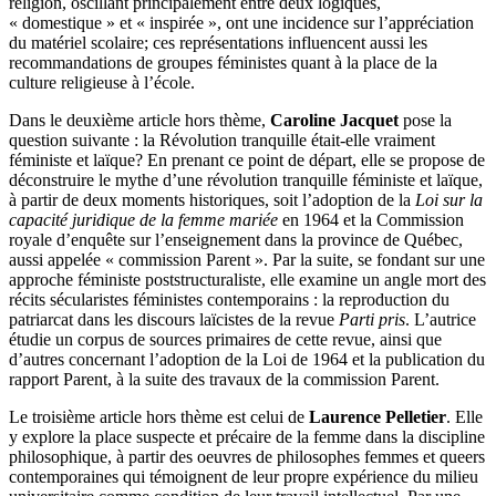
religion, oscillant principalement entre deux logiques,
« domestique » et « inspirée », ont une incidence sur l’appréciation
du matériel scolaire; ces représentations influencent aussi les
recommandations de groupes féministes quant à la place de la
culture religieuse à l’école.
Dans le deuxième article hors thème,
Caroline Jacquet
pose la
question suivante : la Révolution tranquille était-elle vraiment
féministe et laïque? En prenant ce point de départ, elle se propose de
déconstruire le mythe d’une révolution tranquille féministe et laïque,
à partir de deux moments historiques, soit l’adoption de la
Loi sur la
capacité juridique de la femme mariée
en 1964 et la Commission
royale d’enquête sur l’enseignement dans la province de Québec,
aussi appelée « commission Parent ». Par la suite, se fondant sur une
approche féministe poststructuraliste, elle examine un angle mort des
récits sécularistes féministes contemporains : la reproduction du
patriarcat dans les discours laïcistes de la revue
Parti pris
. L’autrice
étudie un corpus de sources primaires de cette revue, ainsi que
d’autres concernant l’adoption de la Loi de 1964 et la publication du
rapport Parent, à la suite des travaux de la commission Parent.
Le troisième article hors thème est celui de
Laurence Pelletier
. Elle
y explore la place suspecte et précaire de la femme dans la discipline
philosophique, à partir des oeuvres de philosophes femmes et queers
contemporaines qui témoignent de leur propre expérience du milieu