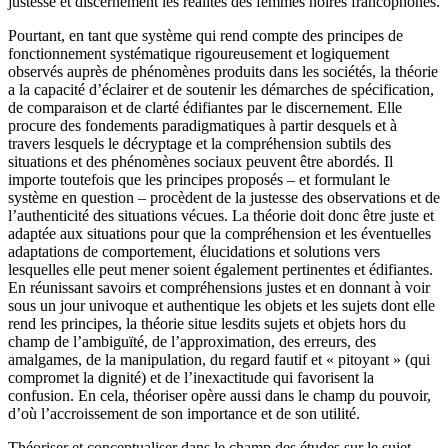
justesse et discernement les réalités des femmes noires francophones.
Pourtant, en tant que système qui rend compte des principes de
fonctionnement systématique rigoureusement et logiquement
observés auprès de phénomènes produits dans les sociétés, la théorie
a la capacité d’éclairer et de soutenir les démarches de spécification,
de comparaison et de clarté édifiantes par le discernement. Elle
procure des fondements paradigmatiques à partir desquels et à
travers lesquels le décryptage et la compréhension subtils des
situations et des phénomènes sociaux peuvent être abordés. Il
importe toutefois que les principes proposés – et formulant le
système en question – procèdent de la justesse des observations et de
l’authenticité des situations vécues. La théorie doit donc être juste et
adaptée aux situations pour que la compréhension et les éventuelles
adaptations de comportement, élucidations et solutions vers
lesquelles elle peut mener soient également pertinentes et édifiantes.
En réunissant savoirs et compréhensions justes et en donnant à voir
sous un jour univoque et authentique les objets et les sujets dont elle
rend les principes, la théorie situe lesdits sujets et objets hors du
champ de l’ambiguïté, de l’approximation, des erreurs, des
amalgames, de la manipulation, du regard fautif et « pitoyant » (qui
compromet la dignité) et de l’inexactitude qui favorisent la
confusion. En cela, théoriser opère aussi dans le champ du pouvoir,
d’où l’accroissement de son importance et de son utilité.
Théoriser et conceptualiser dans le champ des études sur le sujet