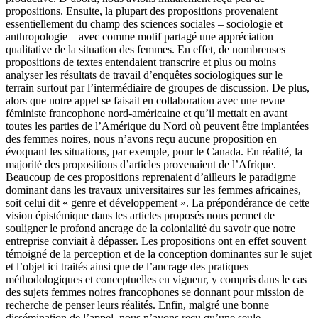
propositions. Ensuite, la plupart des propositions provenaient
essentiellement du champ des sciences sociales – sociologie et
anthropologie – avec comme motif partagé une appréciation
qualitative de la situation des femmes. En effet, de nombreuses
propositions de textes entendaient transcrire et plus ou moins
analyser les résultats de travail d’enquêtes sociologiques sur le
terrain surtout par l’intermédiaire de groupes de discussion. De plus,
alors que notre appel se faisait en collaboration avec une revue
féministe francophone nord-américaine et qu’il mettait en avant
toutes les parties de l’Amérique du Nord où peuvent être implantées
des femmes noires, nous n’avons reçu aucune proposition en
évoquant les situations, par exemple, pour le Canada. En réalité, la
majorité des propositions d’articles provenaient de l’Afrique.
Beaucoup de ces propositions reprenaient d’ailleurs le paradigme
dominant dans les travaux universitaires sur les femmes africaines,
soit celui dit « genre et développement ». La prépondérance de cette
vision épistémique dans les articles proposés nous permet de
souligner le profond ancrage de la colonialité du savoir que notre
entreprise conviait à dépasser. Les propositions ont en effet souvent
témoigné de la perception et de la conception dominantes sur le sujet
et l’objet ici traités ainsi que de l’ancrage des pratiques
méthodologiques et conceptuelles en vigueur, y compris dans le cas
des sujets femmes noires francophones se donnant pour mission de
recherche de penser leurs réalités. Enfin, malgré une bonne
dissémination de l’appel, nous n’avons reçu qu’une seule