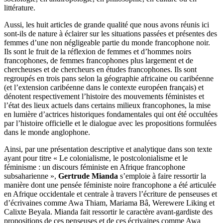
littérature.
Aussi, les huit articles de grande qualité que nous avons réunis ici
sont-ils de nature à éclairer sur les situations passées et présentes des
femmes d’une non négligeable partie du monde francophone noir.
Ils sont le fruit de la réflexion de femmes et d’hommes noirs
francophones, de femmes francophones plus largement et de
chercheuses et de chercheurs en études francophones. Ils sont
regroupés en trois pans selon la géographie africaine ou caribéenne
(et l’extension caribéenne dans le contexte européen français) et
dénotent respectivement l’histoire des mouvements féministes et
l’état des lieux actuels dans certains milieux francophones, la mise
en lumière d’actrices historiques fondamentales qui ont été occultées
par l’histoire officielle et le dialogue avec les propositions formulées
dans le monde anglophone.
Ainsi, par une présentation descriptive et analytique dans son texte
ayant pour titre « Le colonialisme, le postcolonialisme et le
féminisme : un discours féministe en Afrique francophone
subsaharienne »,
Gertrude Mianda
s’emploie à faire ressortir la
manière dont une pensée féministe noire francophone a été articulée
en Afrique occidentale et centrale à travers l’écriture de penseuses et
d’écrivaines comme Awa Thiam, Mariama Bâ, Werewere Liking et
Calixte Beyala. Mianda fait ressortir le caractère avant-gardiste des
propositions de ces penseuses et de ces écrivaines comme Awa