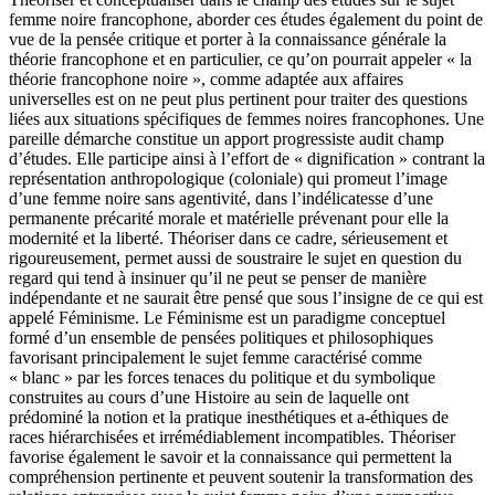
femme noire francophone, aborder ces études également du point de
vue de la pensée critique et porter à la connaissance générale la
théorie francophone et en particulier, ce qu’on pourrait appeler « la
théorie francophone noire », comme adaptée aux affaires
universelles est on ne peut plus pertinent pour traiter des questions
liées aux situations spécifiques de femmes noires francophones. Une
pareille démarche constitue un apport progressiste audit champ
d’études. Elle participe ainsi à l’effort de « dignification » contrant la
représentation anthropologique (coloniale) qui promeut l’image
d’une femme noire sans agentivité, dans l’indélicatesse d’une
permanente précarité morale et matérielle prévenant pour elle la
modernité et la liberté. Théoriser dans ce cadre, sérieusement et
rigoureusement, permet aussi de soustraire le sujet en question du
regard qui tend à insinuer qu’il ne peut se penser de manière
indépendante et ne saurait être pensé que sous l’insigne de ce qui est
appelé Féminisme. Le Féminisme est un paradigme conceptuel
formé d’un ensemble de pensées politiques et philosophiques
favorisant principalement le sujet femme caractérisé comme
« blanc » par les forces tenaces du politique et du symbolique
construites au cours d’une Histoire au sein de laquelle ont
prédominé la notion et la pratique inesthétiques et a-éthiques de
races hiérarchisées et irrémédiablement incompatibles. Théoriser
favorise également le savoir et la connaissance qui permettent la
compréhension pertinente et peuvent soutenir la transformation des