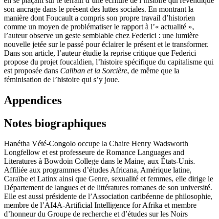
en se plaçant sur le terrain d’une écriture de l’histoire qui revendique
son ancrage dans le présent des luttes sociales. En montrant la
manière dont Foucault a compris son propre travail d’historien
comme un moyen de problématiser le rapport à l’« actualité »,
l’auteur observe un geste semblable chez Federici : une lumière
nouvelle jetée sur le passé pour éclairer le présent et le transformer.
Dans son article, l’auteur étudie la reprise critique que Federici
propose du projet foucaldien, l’histoire spécifique du capitalisme qui
est proposée dans
Caliban et la Sorcière
, de même que la
féminisation de l’histoire qui s’y joue.
Appendices
Notes biographiques
Hanétha Vété-Congolo occupe la Chaire Henry Wadsworth
Longfellow et est professeure de Romance Languages and
Literatures à Bowdoin College dans le Maine, aux États-Unis.
Affiliée aux programmes d’études Africana, Amérique latine,
Caraïbe et Latinx ainsi que Genre, sexualité et femmes, elle dirige le
Département de langues et de littératures romanes de son université.
Elle est aussi présidente de l’Association caribéenne de philosophie,
membre de l’AI4A-Artificial Intelligence for Afrika et membre
d’honneur du Groupe de recherche et d’études sur les Noirs