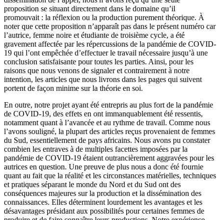
proposition se situant directement dans le domaine qu’il
promouvait : la réflexion ou la production purement théorique. À
noter que cette proposition n’apparaît pas dans le présent numéro car
l’autrice, femme noire et étudiante de troisième cycle, a été
gravement affectée par les répercussions de la pandémie de COVID-
19 qui l’ont empêchée d’effectuer le travail nécessaire jusqu’à une
conclusion satisfaisante pour toutes les parties. Ainsi, pour les
raisons que nous venons de signaler et contrairement à notre
intention, les articles que nous livrons dans les pages qui suivent
portent de façon minime sur la théorie en soi.
En outre, notre projet ayant été entrepris au plus fort de la pandémie
de COVID-19, des effets en ont immanquablement été ressentis,
notamment quant à l’avancée et au rythme de travail. Comme nous
l’avons souligné, la plupart des articles reçus provenaient de femmes
du Sud, essentiellement de pays africains. Nous avons pu constater
combien les entraves à de multiples facettes imposées par la
pandémie de COVID-19 étaient outrancièrement aggravées pour les
autrices en question. Une preuve de plus nous a donc été fournie
quant au fait que la réalité et les circonstances matérielles, techniques
et pratiques séparant le monde du Nord et du Sud ont des
conséquences majeures sur la production et la dissémination des
connaissances. Elles déterminent lourdement les avantages et les
désavantages présidant aux possibilités pour certaines femmes de
produire et de faire connaître leurs productions. Notre expérience