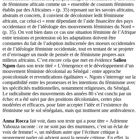
de féminisme africain comme un « ensemble de courants féministes
établis par des Africaines » (p. 35) reposant sur les savoirs africains,
abstraits et concrets, il convient de décoloniser ledit féminisme
africain, car celui-ci « reste dépendant de l’aide financière des pays
occidentaux et de l’idéologie des mouvements féministes du Nord »
(p. 35). On voit bien dans ce cas une situation féministe de l’Afrique
entre tensions et protension où les adaptations doivent être
constantes du fait de l’adoption indiscernée des moeurs occidentales
et de l’idéologie féministe occidentale, tout en tentant de se projeter
et d’envisager un mode de pensée et de féminisme propres aux
milieux africains. C’est encore cela que met en évidence
Saliou
Ngom
dans son texte titré « L’émergence et le développement d’un
mouvement féministe décolonial au Sénégal : entre approche
postcoloniale et revendications égalitaires ». Ngom s’interroge sur la
compatibilité entre les promesses et les intentions du féminisme avec
les spécificités traditionnelles, notamment religieuses, du Sénégal.
Le radicalisme des mouvements des années 80 s’est conclu par un
échec et a été suivi par des positions décoloniales, certes plus
modérées et efficaces, pour faire accepter l’idée et l’existence du
féminisme sur le sol sénégalais, mais qui instituent une ambivalence.
Anna Rocca
fait voir, dans son texte qui a pour titre « Adrienne
Yabouza raconte : ce ne sont pas des murmures, c’est un éclat de
voix de femme! », un médium autre que l’écriture critique à
proprement parler où advient aussi la pensée critique. En effet, la