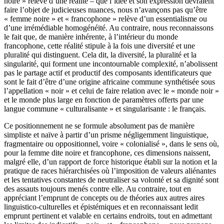
noire » relève d’une réalité – que l’idée et son expression devraient
faire l’objet de judicieuses nuances, nous n’avançons pas qu’être
« femme noire » et « francophone » relève d’un essentialisme ou
d’une irrémédiable homogénéité. Au contraire, nous reconnaissons
le fait que, de manière inhérente, à l’intérieur du monde
francophone, cette réalité stipule à la fois une diversité et une
pluralité qui distinguent. Cela dit, la diversité, la pluralité et la
singularité, qui forment une incontournable complexité, n’abolissent
pas le partage actif et productif des composants identificateurs que
sont le fait d’être d’une origine africaine commune synthétisée sous
l’appellation « noir » et celui de faire relation avec le « monde noir »
et le monde plus large en fonction de paramètres offerts par une
langue commune « culturalisante » et singularisante : le français.
Ce positionnement ne se formule absolument pas de manière
simpliste et naïve à partir d’un prisme négligemment linguistique,
fragmentaire ou oppositionnel, voire « colonialisé », dans le sens où,
pour la femme dite noire et francophone, ces dimensions naissent,
malgré elle, d’un rapport de force historique établi sur la notion et la
pratique de races hiérarchisées où l’imposition de valeurs aliénantes
et les tentatives constantes de neutraliser sa volonté et sa dignité sont
des assauts toujours menés contre elle. Au contraire, tout en
appréciant l’emprunt de concepts ou de théories aux autres aires
linguistico-culturelles et épistémiques et en reconnaissant ledit
emprunt pertinent et valable en certains endroits, tout en admettant