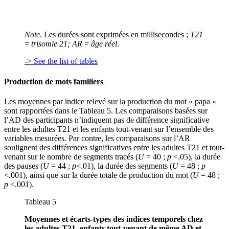
Note
. Les durées sont exprimées en millisecondes ;
T21
=
trisomie 21; AR
=
âge réel
.
-> See the list of tables
Production de mots familiers
Les moyennes par indice relevé sur la production du mot « papa »
sont rapportées dans le Tableau 5. Les comparaisons basées sur
l’AD des participants n’indiquent pas de différence significative
entre les adultes T21 et les enfants tout-venant sur l’ensemble des
variables mesurées. Par contre, les comparaisons sur l’AR
soulignent des différences significatives entre les adultes T21 et tout-
venant sur le nombre de segments tracés (
U
= 40 ;
p
<.05), la durée
des pauses (
U
= 44 ;
p
<.01), la durée des segments (
U
= 48 ;
p
<.001), ainsi que sur la durée totale de production du mot (
U
= 48 ;
p
<.001).
Tableau 5
Moyennes et écarts-types des indices temporels chez
les adultes T21, enfants tout-venant de même AD et