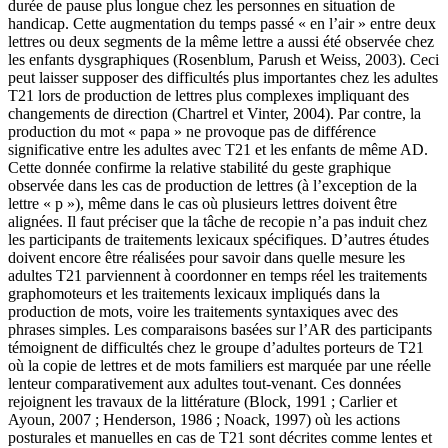
durée de pause plus longue chez les personnes en situation de
handicap. Cette augmentation du temps passé « en l’air » entre deux
lettres ou deux segments de la même lettre a aussi été observée chez
les enfants dysgraphiques (Rosenblum, Parush et Weiss, 2003). Ceci
peut laisser supposer des difficultés plus importantes chez les adultes
T21 lors de production de lettres plus complexes impliquant des
changements de direction (Chartrel et Vinter, 2004). Par contre, la
production du mot « papa » ne provoque pas de différence
significative entre les adultes avec T21 et les enfants de même AD.
Cette donnée confirme la relative stabilité du geste graphique
observée dans les cas de production de lettres (à l’exception de la
lettre « p »), même dans le cas où plusieurs lettres doivent être
alignées. Il faut préciser que la tâche de recopie n’a pas induit chez
les participants de traitements lexicaux spécifiques. D’autres études
doivent encore être réalisées pour savoir dans quelle mesure les
adultes T21 parviennent à coordonner en temps réel les traitements
graphomoteurs et les traitements lexicaux impliqués dans la
production de mots, voire les traitements syntaxiques avec des
phrases simples. Les comparaisons basées sur l’AR des participants
témoignent de difficultés chez le groupe d’adultes porteurs de T21
où la copie de lettres et de mots familiers est marquée par une réelle
lenteur comparativement aux adultes tout-venant. Ces données
rejoignent les travaux de la littérature (Block, 1991 ; Carlier et
Ayoun, 2007 ; Henderson, 1986 ; Noack, 1997) où les actions
posturales et manuelles en cas de T21 sont décrites comme lentes et