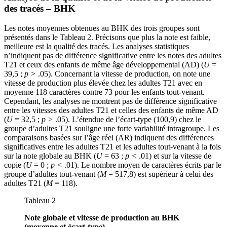
des tracés – BHK
Les notes moyennes obtenues au BHK des trois groupes sont
présentés dans le Tableau 2. Précisons que plus la note est faible,
meilleure est la qualité des tracés. Les analyses statistiques
n’indiquent pas de différence significative entre les notes des adultes
T21 et ceux des enfants de même âge développemental (AD) (
U
=
39,5 ;
p >
.05). Concernant la vitesse de production, on note une
vitesse de production plus élevée chez les adultes T21 avec en
moyenne 118 caractères contre 73 pour les enfants tout-venant.
Cependant, les analyses ne montrent pas de différence significative
entre les vitesses des adultes T21 et celles des enfants de même AD
(
U
= 32,5 ;
p >
.05). L’étendue de l’écart-type (100,9) chez le
groupe d’adultes T21 souligne une forte variabilité intragroupe. Les
comparaisons basées sur l’âge réel (AR) indiquent des différences
significatives entre les adultes T21 et les adultes tout-venant à la fois
sur la note globale au BHK (
U
= 63 ;
p <
.01) et sur la vitesse de
copie (
U
= 0 ;
p <
.01). Le nombre moyen de caractères écrits par le
groupe d’adultes tout-venant (
M
= 517,8) est supérieur à celui des
adultes T21 (
M
= 118).
Tableau 2
Note globale et vitesse de production au BHK
(moyenne et écart-type)