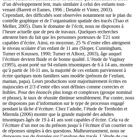
d’un développement lent, mais similaire à celui des enfants tout-
venant (Barrett et Eames, 1996 ; Detable et Vinter, 2003).
Cependant, des difficultés sont observées notamment sur le plan du
contrôle graphique et de l’organisation spatiale des tracés (Tsao et
Mellier, 2005). Dans le domaine de l’écrit, nous ne disposons à
l’heure actuelle que de peu de travaux. Quelques recherches
attestent bien du fait que les personnes porteuses de T21 sont
capables d’écrire. Ainsi, en moyenne, 25 % d’entre elles atteignent
le niveau scolaire d’un enfant de 11 ans (Sloper, Cunningham,
Turner et Knussen, 1990; Turner et Alborz, 2003), âge auquel
l’écriture devient fluide et de bonne qualité. L’étude de Vaginay
(1995), ayant porté sur 94 enfants trisomiques de 6 à 14 ans, montre
qu’à partir de 10-11 ans, la majorité de ces enfants parviennent à
écrire quelques mots familiers sans modèle (prénom de l’enfant,
maman, papa). Leurs productions sont majoritairement écrites en
majuscules et 2/3 d’entre elles sont définies comme correctes et
lisibles. Pour des énoncés plus longs et complexes (groupe nominal
et phrase), le taux de réussite diminue sensiblement. Par contre, nous
ne disposons pas d’information sur le type de processus engagé
pendant la tâche d’écriture. Chez l’adulte, l’étude de Trenholm et
Mirenda (2006) montre que la grande majorité des adultes
trisomiques âgés de 19 à 41 ans sont capables d’écrire. Cela va de
l’écriture d’un mot ou du prénom jusqu’à l’écriture d’un courrier ou
de réponses simples à des questions. Malheureusement, nous ne
disposons pas de données sur l’analyse des tracés. L’étude de cas