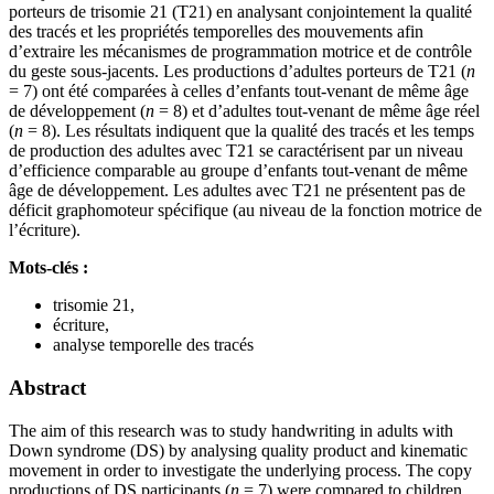
porteurs de trisomie 21 (T21) en analysant conjointement la qualité
des tracés et les propriétés temporelles des mouvements afin
d’extraire les mécanismes de programmation motrice et de contrôle
du geste sous-jacents. Les productions d’adultes porteurs de T21 (
n
= 7) ont été comparées à celles d’enfants tout-venant de même âge
de développement (
n
= 8) et d’adultes tout-venant de même âge réel
(
n
= 8). Les résultats indiquent que la qualité des tracés et les temps
de production des adultes avec T21 se caractérisent par un niveau
d’efficience comparable au groupe d’enfants tout-venant de même
âge de développement. Les adultes avec T21 ne présentent pas de
déficit graphomoteur spécifique (au niveau de la fonction motrice de
l’écriture).
Mots-clés :
trisomie 21,
écriture,
analyse temporelle des tracés
Abstract
The aim of this research was to study handwriting in adults with
Down syndrome (DS) by analysing quality product and kinematic
movement in order to investigate the underlying process. The copy
productions of DS participants (
n
= 7) were compared to children