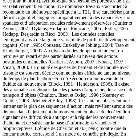
À ce jour, le profil psychologique des personnes porteuses de T21
est relativement bien connu. De nombreux travaux s’accordent à
reconnaître un phénotype spécifique à la T21. Il se caractérise par un
déficit cognitif et langagier comparativement à des capacités visuo-
spatiales et d’adaptation sociales relativement préservées (Carlier et
Ayoun, 2007 ; Dykens, Hodapp et Finucane, 2005 ; Fidler, 2005 ;
Hodapp, Desjardin et Ricci, 2003). Les données actuelles
témoignent aussi de la grande variabilité de profil de développement
cognitif (Carr, 1995; Couzens, Cuskelly et Jobling, 2004; Tsao et
Kindelberger, 2009). Au niveau du développement moteur, on
retrouve un retard et des particularités au niveau des actions
posturales et manuelles (Carlier et Ayoun, 2007 ; Noack, 1997 ;
Vicari, 2006). La qualité des gestes de l’enfant et de l’adulte avec
trisomie est souvent décrite comme moins efficiente tant au niveau
du temps de planification et/ou d’exécution qu’au niveau de la
fluidité du mouvement (Block, 1991 ; Henderson, 1986). Il existe
des anomalies cinétiques dans les phases d’approche, de saisie et de
transport d’objets (Charlton, Ihsen et Oxley, 1996 ; Kearney et
Gentile, 2003 ; Mellier et Elloy, 1998). Ces auteurs observent une
lenteur sur le plan des séquences d’action, mais révèlent surtout des
défauts dans l’ajustement du mouvement en phase de décélération
signalant des difficultés à anticiper et à réguler les mouvements
d’atteinte et de saisie sur la base d’informations visuelles et
proprioceptives. L’étude de Charlton et al. (1996) montre que la
lenteur motrice correspond à un mode de contrôle privilégié. En