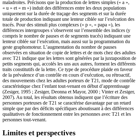
maladroites. Précisons que la production de lettres simples (« a »,
« u » et « m ») induit des différences entre les deux populations
uniquement sur la durée de traçage des segments et sur la durée
totale de production indiquant une lenteur ciblée sur l’exécution des
tracés. Pour des stimuli plus complexes (« p », « papa »), les
différences intergroupes s’observent sur l’ensemble des indices (y
compris le nombre de pauses et de segments tracés) indiquant une
lenteur ciblée sur l’exécution, mais aussi sur la programmation du
geste graphomoteur. L’augmentation du nombre de pauses
observées en situation de copie de lettres et de mots chez des adultes
avec T21 indique que les lettres sont générées par la juxtaposition de
petits segments qui, accolés les uns aux autres, forment les différents
traits constitutifs de la lettre. Ce type de procédure plaide en faveur
de la prévalence d’un contrôle en cours d’exécution, ou rétroactif,
des mouvements chez les adultes porteurs de T21, mode de contrôle
caractéristique chez l’enfant tout-venant en début d’apprentissage
(Zesiger, 1995 ; Zesiger, Deonna et Mayor, 2000 ; Vinter et Zesiger,
2007). Au total, les résultats obtenus indiquent que l’écriture des
personnes porteuses de T21 se caractérise davantage par un retard
simple que par des déficits spécifiques aboutissant à des différences
qualitatives de fonctionnement entre les personnes avec T21 et les
personnes tout-venant.
Limites et perspectives