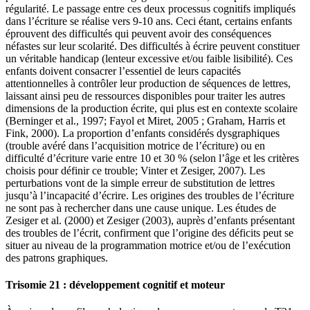
régularité. Le passage entre ces deux processus cognitifs impliqués
dans l’écriture se réalise vers 9-10 ans. Ceci étant, certains enfants
éprouvent des difficultés qui peuvent avoir des conséquences
néfastes sur leur scolarité. Des difficultés à écrire peuvent constituer
un véritable handicap (lenteur excessive et/ou faible lisibilité). Ces
enfants doivent consacrer l’essentiel de leurs capacités
attentionnelles à contrôler leur production de séquences de lettres,
laissant ainsi peu de ressources disponibles pour traiter les autres
dimensions de la production écrite, qui plus est en contexte scolaire
(Berninger et al., 1997; Fayol et Miret, 2005 ; Graham, Harris et
Fink, 2000). La proportion d’enfants considérés dysgraphiques
(trouble avéré dans l’acquisition motrice de l’écriture) ou en
difficulté d’écriture varie entre 10 et 30 % (selon l’âge et les critères
choisis pour définir ce trouble; Vinter et Zesiger, 2007). Les
perturbations vont de la simple erreur de substitution de lettres
jusqu’à l’incapacité d’écrire. Les origines des troubles de l’écriture
ne sont pas à rechercher dans une cause unique. Les études de
Zesiger et al. (2000) et Zesiger (2003), auprès d’enfants présentant
des troubles de l’écrit, confirment que l’origine des déficits peut se
situer au niveau de la programmation motrice et/ou de l’exécution
des patrons graphiques.
Trisomie 21 : développement cognitif et moteur