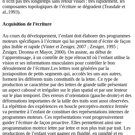
n’écrit pas très longtemps sans retour visuel : très rapidement, les
composantes topologiques de l’écriture se dégradent (Teasdale et
al.,1993).
Acquisition de l’écriture
Au cours du développement, l’enfant doit élaborer des programmes
moteurs spécifiques à l’écriture qui lui permettront d’écrire de façon
plus lisible et rapide (Vinter et Zesiger, 2007 ; Zesiger, 1995 ;
Zesiger, Deonna et Mayor, 2000). On assiste, au début de
l’apprentissage, à un contrôle de type rétroactif où l’enfant utilise la
vision et ses informations musculaires pour contrôler le bon
déroulement de l’écriture.Les lettres sont générées par la
juxtaposition de petits segments qui, accolés les uns aux autres,
forment les différents traits constitutifs de la lettre. Ce type de
production se caractérise par des lettres de grande taille présentant
un aspect cabossé et irrégulier sur le plan spatial et par une lenteur
sur le plan temporel. Des erreurs d’orientation (gauche-droite) et des
déformations importantes de la taille des traits sont aussi observées.
La répétition des expériences en boucle perceptivo-motrice fermée
va permettre à l’enfant de constituer des représentations internes de
programmes moteurs. Ces représentations vont progressivement
guider l’écriture de façon proactive. Elles permettront ainsi une
programmation motrice lettre par lettre et non plus trait par trait. Les
productions de l’enfant vont gagner en fluidité, en rapidité et en