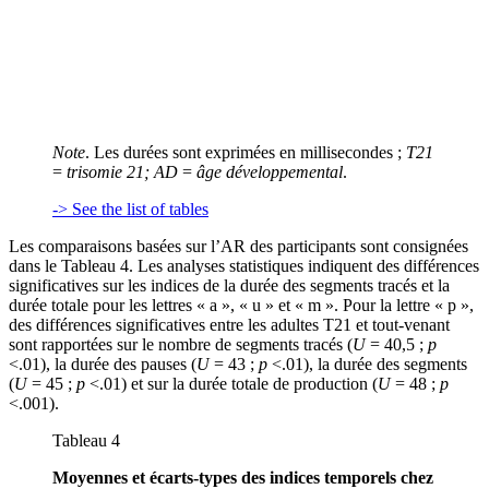
Note
. Les durées sont exprimées en millisecondes ;
T21
=
trisomie 21; AD
=
âge développemental
.
-> See the list of tables
Les comparaisons basées sur l’AR des participants sont consignées
dans le Tableau 4. Les analyses statistiques indiquent des différences
significatives sur les indices de la durée des segments tracés et la
durée totale pour les lettres « a », « u » et « m ». Pour la lettre « p »,
des différences significatives entre les adultes T21 et tout-venant
sont rapportées sur le nombre de segments tracés (
U
= 40,5 ;
p
<.01), la durée des pauses (
U
= 43 ;
p
<.01), la durée des segments
(
U
= 45 ;
p
<.01) et sur la durée totale de production (
U
= 48 ;
p
<.001).
Tableau 4
Moyennes et écarts-types des indices temporels chez