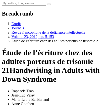
Breadcrumb
Érudit
Journals
Revue francophone de la déficience intellectuelle
Volume 23, 2012, pp. 5-153
Étude de l’écriture chez des adultes porteurs de trisomie 21
Étude de l’écriture chez des
adultes porteurs de trisomie
21
Handwriting in Adults with
Down Syndrome
Raphaele Tsao
,
Jean-Luc Velay
,
Marie-Laure Barbier
and
Anne Gombert