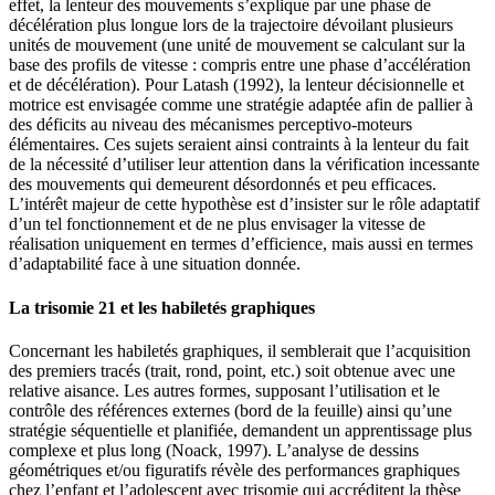
effet, la lenteur des mouvements s’explique par une phase de
décélération plus longue lors de la trajectoire dévoilant plusieurs
unités de mouvement (une unité de mouvement se calculant sur la
base des profils de vitesse : compris entre une phase d’accélération
et de décélération). Pour Latash (1992), la lenteur décisionnelle et
motrice est envisagée comme une stratégie adaptée afin de pallier à
des déficits au niveau des mécanismes perceptivo-moteurs
élémentaires. Ces sujets seraient ainsi contraints à la lenteur du fait
de la nécessité d’utiliser leur attention dans la vérification incessante
des mouvements qui demeurent désordonnés et peu efficaces.
L’intérêt majeur de cette hypothèse est d’insister sur le rôle adaptatif
d’un tel fonctionnement et de ne plus envisager la vitesse de
réalisation uniquement en termes d’efficience, mais aussi en termes
d’adaptabilité face à une situation donnée.
La trisomie 21 et les habiletés graphiques
Concernant les habiletés graphiques, il semblerait que l’acquisition
des premiers tracés (trait, rond, point, etc.) soit obtenue avec une
relative aisance. Les autres formes, supposant l’utilisation et le
contrôle des références externes (bord de la feuille) ainsi qu’une
stratégie séquentielle et planifiée, demandent un apprentissage plus
complexe et plus long (Noack, 1997). L’analyse de dessins
géométriques et/ou figuratifs révèle des performances graphiques
chez l’enfant et l’adolescent avec trisomie qui accréditent la thèse