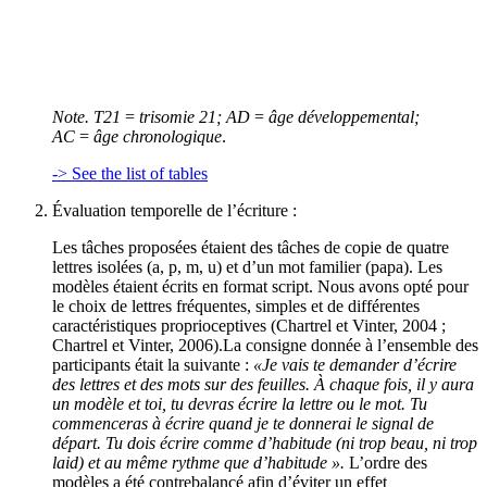
Note. T21
=
trisomie 21; AD
=
âge développemental;
AC
=
âge chronologique
.
-> See the list of tables
Évaluation temporelle de l’écriture :
Les tâches proposées étaient des tâches de copie de quatre
lettres isolées (a, p, m, u) et d’un mot familier (papa). Les
modèles étaient écrits en format script. Nous avons opté pour
le choix de lettres fréquentes, simples et de différentes
caractéristiques proprioceptives (Chartrel et Vinter, 2004 ;
Chartrel et Vinter, 2006).La consigne donnée à l’ensemble des
participants était la suivante :
«Je vais te demander d’écrire
des lettres et des mots sur des feuilles. À chaque fois, il y aura
un modèle et toi, tu devras écrire la lettre ou le mot. Tu
commenceras à écrire quand je te donnerai le signal de
départ. Tu dois écrire comme d’habitude (ni trop beau, ni trop
laid) et au même rythme que d’habitude ».
L’ordre des
modèles a été contrebalancé afin d’éviter un effet