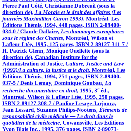
Pierre Paul Côté, Christianne Dubreuil (sous la
direction de),
La Morale et le droit des affaires (Les
journées Maximillien-Caron 1993)
, Montréal, Les
Éditions Thémis, 1994, 448 pages, ISBN 2-89400-
034-0 / Claude Dallaire,
Les dommages exemplaires
sous le régime des Chartes
, Montréal, Wilson et
Lafleur Ltée, 1995, 125 pages, ISBN 2-89127-311-7 /
H. Patrick Glenn, Monique Ouellette (sous la
direction de), Canadian Institute for the
Administration of Justice,
Culture, Justice and Law
(1992)/La culture, la justice et le droit
, Montréal, Les
Éditions Thémis, 1994, 251 pages, ISBN 2-89400-
037-5 / Denis Lemay, Dominique Goubau,
La
e
recherche documentaire en droit
, 1995, 3
éd.,
Montréal, Wilson & Lafleur Ltée, 1995, 250 pages,
ISBN 2-89127-308-7 / Pauline Lesage-Jarjoura,
Jean Lessard, Suzanne Philips-Nootens,
Éléments de
responsabilité civile médicale — Le droit dans le
quotidien de la médecine
, Cowansville, Les Éditions
Yvon Blais Inc., 1995, 376 pages, ISBN 2-89073-