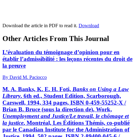
Download the article in PDF to read it.
Download
Other Articles From This Journal
L’évaluation du témoignage d’opinion pour en
établir l’admissibilité : les leçons récentes du droit de
la preuve
By David M. Paciocco
M. A. Banks, K. E. H. Foti,
Banks on Using a Law
Library
, 6th ed., Student Edition, Scarborough,
Carswell, 1994, 334 pages, ISBN 0-459-55252-X /
Brian B. Bruce (sous la direction de), Work,
Unemployment and Justice/Le travail, le chômage et
la justice
, Montréal, Les Éditions Thémis, co-publié
par le Canadian Institute for the Administration of
Justice, 1994, 502 pages, ISBN 2-89400-045-6 /