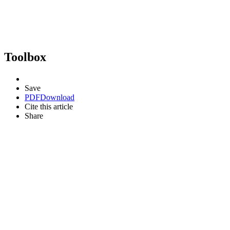
Toolbox
Save
PDF
Download
Cite this article
Share