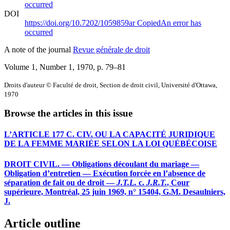
occurred
DOI
https://doi.org/10.7202/1059859ar
Copied
An error has
occurred
A note of the journal
Revue générale de droit
Volume 1, Number 1, 1970
, p. 79–81
Droits d'auteur © Faculté de droit, Section de droit civil, Université d'Ottawa,
1970
Browse the articles in this issue
L’ARTICLE 177 C. CIV. OU LA CAPACITÉ JURIDIQUE
DE LA FEMME MARIÉE SELON LA LOI QUÉBÉCOISE
DROIT CIVIL. — Obligations découlant du mariage —
Obligation d’entretien — Exécution forcée en l’absence de
séparation de fait ou de droit —
J.T.L.
c.
J.R.T.
, Cour
supérieure, Montréal, 25 juin 1969, n° 15404, G.M. Desaulniers,
J.
Article outline