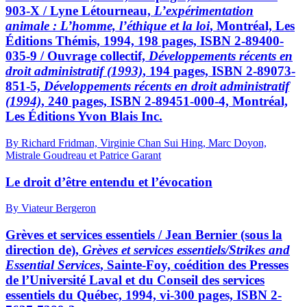
903-X / Lyne Létourneau,
L’expérimentation
animale : L’homme, l’éthique et la loi
, Montréal, Les
Éditions Thémis, 1994, 198 pages, ISBN 2-89400-
035-9 / Ouvrage collectif,
Développements récents en
droit administratif (1993)
, 194 pages, ISBN 2-89073-
851-5,
Développements récents en droit administratif
(1994)
, 240 pages, ISBN 2-89451-000-4, Montréal,
Les Éditions Yvon Blais Inc.
By Richard Fridman, Virginie Chan Sui Hing, Marc Doyon,
Mistrale Goudreau et Patrice Garant
Le droit d’être entendu et l’évocation
By Viateur Bergeron
Grèves et services essentiels / Jean Bernier (sous la
direction de),
Grèves et services essentiels/Strikes and
Essential Services
, Sainte-Foy, coédition des Presses
de l’Université Laval et du Conseil des services
essentiels du Québec, 1994, vi-300 pages, ISBN 2-