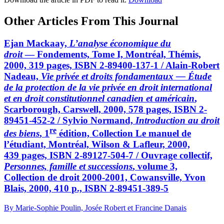
Other Articles From This Journal
Ejan Mackaay,
L’analyse économique du
droit
— Fondements, Tome I, Montréal, Thémis,
2000, 319 pages, ISBN 2-89400-137-1 / Alain-Robert
Nadeau,
Vie privée et droits fondamentaux — Étude
de la protection de la vie privée en droit international
et en droit constitutionnel canadien et américain
,
Scarborough, Carswell, 2000, 578 pages, ISBN 2-
89451-452-2 / Sylvio Normand,
Introduction au droit
re
des biens
, 1
édition, Collection Le manuel de
l’étudiant, Montréal, Wilson & Lafleur, 2000,
439 pages, ISBN 2-89127-504-7 / Ouvrage collectif,
Personnes, famille et successions
, volume 3,
Collection de droit 2000-2001, Cowansville, Yvon
Blais, 2000, 410 p., ISBN 2-89451-389-5
By Marie-Sophie Poulin, Josée Robert et Francine Danais