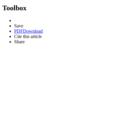
Toolbox
Save
PDF
Download
Cite this article
Share