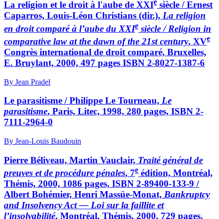
e
La religion et le droit à l'aube de XXI
siècle / Ernest
Caparros, Louis-Léon Christians (dir.),
La religion
e
en droit comparé à l’aube du XXI
siècle / Religion in
e
comparative law at the dawn of the 21st century
, XV
Congrès international de droit comparé, Bruxelles,
E. Bruylant, 2000, 497 pages ISBN 2-8027-1387-6
By Jean Pradel
Le parasitisme / Philippe Le Tourneau,
Le
parasitisme
, Paris, Litec, 1998, 280 pages, ISBN 2-
7111-2964-0
By Jean-Louis Baudouin
Pierre Béliveau, Martin Vauclair,
Traité général de
e
preuves et de procédure pénales
, 7
édition, Montréal,
Thémis, 2000, 1086 pages, ISBN 2-89400-133-9 /
Albert Bohémier, Henri Massüe-Monat,
Bankruptcy
and Insolvency Act — Loi sur la faillite et
l’insolvabilité
, Montréal, Thémis, 2000, 729 pages,