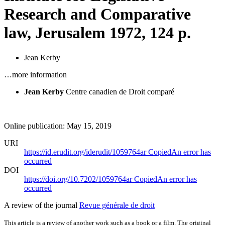
Research and Comparative
law, Jerusalem 1972, 124 p.
Jean Kerby
…more information
Jean Kerby
Centre canadien de Droit comparé
Online publication: May 15, 2019
URI
https://id.erudit.org/iderudit/1059764ar
Copied
An error has
occurred
DOI
https://doi.org/10.7202/1059764ar
Copied
An error has
occurred
A review of the journal
Revue générale de droit
This article is a review of another work such as a book or a film. The original