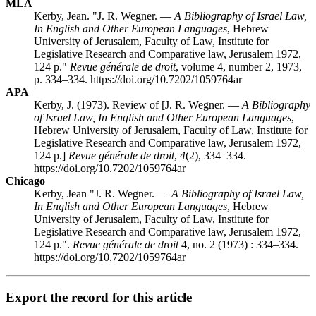
MLA
Kerby, Jean. "J. R. Wegner. —
A Bibliography of Israel Law,
In English and Other European Languages
, Hebrew
University of Jerusalem, Faculty of Law, Institute for
Legislative Research and Comparative law, Jerusalem 1972,
124 p."
Revue générale de droit
, volume 4, number 2, 1973,
p. 334–334. https://doi.org/10.7202/1059764ar
APA
Kerby, J. (1973). Review of [J. R. Wegner. —
A Bibliography
of Israel Law, In English and Other European Languages
,
Hebrew University of Jerusalem, Faculty of Law, Institute for
Legislative Research and Comparative law, Jerusalem 1972,
124 p.]
Revue générale de droit
,
4
(2), 334–334.
https://doi.org/10.7202/1059764ar
Chicago
Kerby, Jean "J. R. Wegner. —
A Bibliography of Israel Law,
In English and Other European Languages
, Hebrew
University of Jerusalem, Faculty of Law, Institute for
Legislative Research and Comparative law, Jerusalem 1972,
124 p.".
Revue générale de droit
4, no. 2 (1973) : 334–334.
https://doi.org/10.7202/1059764ar
Export the record for this article