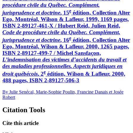
procédure civile du Québec. Complément,
e
jurisprudence et doctrine
, 15
édition, Collection Alter
Ego, Montréal, Wilson & Lafleur, 1999, 1169 pages,
ISBN 2-89127-461-X / Hubert Reid, Julien Reid,
Code de procédure civile du Québec. Complément,
e
jurisprudence et doctrine
, 16
édition, Collection Alter
Ego, Montréal, Wilson & Lafleur, 2000, 1265 pages,
ISBN 2-89127-499-7 / Michel Sansfaçon,
L’indemnisation des victimes d’accidents du travail et
des maladies professionnelles. Aspects juridiques en
e
droit québécois
, 2
édition, Wilson & Lafleur, 2000,
488 pages, ISBN 2-89127-506-3
By Julie Senécal, Marie-Sophie Poulin, Francine Danais et Josée
Robert
Citation Tools
Cite this article