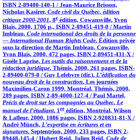
ISBN 2-89400-140-1 / Jean-Maurice Brisson,
Nicholas Kasirer,
Code civil du Québec, édition
e
critique 2000-2001
, 8
édition, Cowansville, Yvon
Blais, 2000, 1706 p., ISBN 2-89451-419-0 / Martin
Imbleau,
Code international des droits de la personne
— International Human Rights Code
, Édition privée
sous la direction de Martin Imbleau, Cowansville,
Yvon Blais, 2000, 472 pages, ISBN 2-89451-431-X /
Gisèle Laprise,
Les outils du raisonnement et de la
rédaction juridique
, Thémis, 2000, 261 pages, ISBN-
2-89400-079-0 / Guy Lefebvre (dir.),
L’édification du
nouveau droit de la construction
, Les journées
Maximilien-Caron 1999, Montréal, Thémis, 2000,
289 pages, ISBN 2-89-4000-127-4 / Paul Martel,
Précis de droit sur les compagnies au Québec, Le
re
manuel de l’étudiant
, 1
édition, Montréal, Wilson
& Lafleur, 2000, 1086 pages, ISBN 2-920831-81-X /
André Münch,
L’expertise en écritures et en
signatures
, Septentrion, 2000, 233 pages, ISBN 2-
89448-145-4 / Hubert Reid, Julien Reid,
Code de