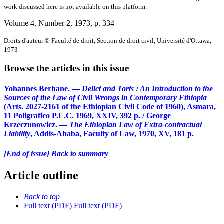
work discussed here is not available on this platform.
Volume 4, Number 2, 1973
, p. 334
Droits d'auteur © Faculté de droit, Section de droit civil, Université d'Ottawa,
1973
Browse the articles in this issue
Yohannes Berhane. —
Delict and Torts : An Introduction to the
Sources of the Law of Civil Wrongs in Contemporary Ethiopia
(Arts. 2027-2161 of the Ethiopian Civil Code of 1960), Asmara,
11 Poligrafico P.L.C. 1969, XXIV, 392 p. / George
Krzeczunowicz. —
The Ethiopian Law of Extra-contractual
Liability
, Addis-Ababa, Faculty of Law, 1970, XV, 181 p.
[End of issue] Back to summary
Article outline
Back to top
Full text (PDF)
Full text (PDF)