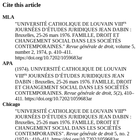
Cite this article
MLA
es
"UNIVERSITÉ CATHOLIQUE DE LOUVAIN VIII
JOURNÉES D’ÉTUDES JURIDIQUES JEAN DABIN :
B
ruxelles, 25-26 mars 1976. FAMILLE, DROIT ET
CHANGEMENT SOCIAL DANS LES SOCIÉTÉS
CONTEMPORAINES."
Revue générale de droit
, volume 5,
number 2, 1974, p. 410–411.
https://doi.org/10.7202/1059683ar
APA
(1974). UNIVERSITÉ CATHOLIQUE DE LOUVAIN
es
VIII
JOURNÉES D’ÉTUDES JURIDIQUES JEAN
DABIN :
B
ruxelles, 25-26 mars 1976. FAMILLE, DROIT
ET CHANGEMENT SOCIAL DANS LES SOCIÉTÉS
CONTEMPORAINES.
Revue générale de droit
,
5
(2), 410–
411. https://doi.org/10.7202/1059683ar
Chicago
es
"UNIVERSITÉ CATHOLIQUE DE LOUVAIN VIII
JOURNÉES D’ÉTUDES JURIDIQUES JEAN DABIN :
B
ruxelles, 25-26 mars 1976. FAMILLE, DROIT ET
CHANGEMENT SOCIAL DANS LES SOCIÉTÉS
CONTEMPORAINES".
Revue générale de droit
5, no. 2
(1974) : 410–411. https://doi.org/10.7202/1059683ar