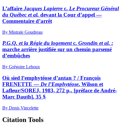
L’affaire
Jacques Lapierre
c.
Le Procureur Général
du Québec et al.
devant la Cour d’appel —
Commentaire d’arrêt
By Mistrale Goudreau
P.G.Q. et la Régie du logement
c.
Grondin et al. :
marche arrière justifiée sur un chemin parsemé
d’embûches
By Grégoire Lehoux
Où sied l’emphytéose d’antan ? / François
FRENETTE —
De l’Emphytéose
, Wilson et
Lafleur/SOREJ, 1983, 272 p., [préface de André-
Marc Dauth], 35 $
By Denis Vincelette
Citation Tools