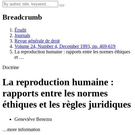
Breadcrumb
Érudit
Journals
Revue générale de droit
Volume 24, Number 4, December 1993, pp. 469-619
La reproduction humaine : rapports entre les normes éthiques
et …
Doctrine
La reproduction humaine :
rapports entre les normes
éthiques et les règles juridiques
Geneviève Benezra
…more information