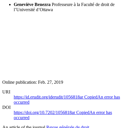
Geneviève Benezra
Professeure à la Faculté de droit de
l’Université d’Ottawa
Online publication: Feb. 27, 2019
URI
https://id.erudit.org/iderudit/1056818ar
Copied
An error has
occurred
DOI
https://doi.org/10.7202/1056818ar
Copied
An error has
occurred
An article of the journal
Revue générale de droit