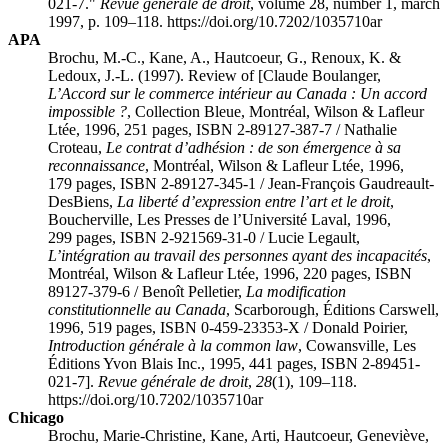
021-7."
Revue générale de droit
, volume 28, number 1, march
1997, p. 109–118. https://doi.org/10.7202/1035710ar
APA
Brochu, M.-C., Kane, A., Hautcoeur, G., Renoux, K. &
Ledoux, J.-L. (1997). Review of [Claude Boulanger,
L’Accord sur le commerce intérieur au Canada : Un accord
impossible ?
, Collection Bleue, Montréal, Wilson & Lafleur
Ltée, 1996, 251 pages, ISBN 2-89127-387-7 / Nathalie
Croteau,
Le contrat d’adhésion : de son émergence à sa
reconnaissance
, Montréal, Wilson & Lafleur Ltée, 1996,
179 pages, ISBN 2-89127-345-1 / Jean-François Gaudreault-
DesBiens,
La liberté d’expression entre l’art et le droit
,
Boucherville, Les Presses de l’Université Laval, 1996,
299 pages, ISBN 2-921569-31-0 / Lucie Legault,
L’intégration au travail des personnes ayant des incapacités
,
Montréal, Wilson & Lafleur Ltée, 1996, 220 pages, ISBN
89127-379-6 / Benoît Pelletier,
La modification
constitutionnelle au Canada
, Scarborough, Éditions Carswell,
1996, 519 pages, ISBN 0-459-23353-X / Donald Poirier,
Introduction générale à la common law
, Cowansville, Les
Éditions Yvon Blais Inc., 1995, 441 pages, ISBN 2-89451-
021-7].
Revue générale de droit
,
28
(1), 109–118.
https://doi.org/10.7202/1035710ar
Chicago
Brochu, Marie-Christine, Kane, Arti, Hautcoeur, Geneviève,