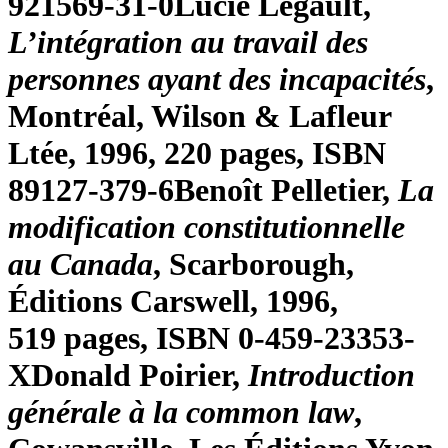
921569-31-0
Lucie Legault,
L’intégration au travail des
personnes ayant des incapacités
,
Montréal, Wilson & Lafleur
Ltée, 1996, 220 pages, ISBN
89127-379-6
Benoît Pelletier,
La
modification constitutionnelle
au Canada
, Scarborough,
Éditions Carswell, 1996,
519 pages, ISBN 0-459-23353-
X
Donald Poirier,
Introduction
générale à la common law
,