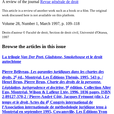
A review of the journal
Revue générale de droit
This article is a review of another work such as a book or a film. The original
work discussed here is not available on this platform.
Volume 28, Number 1, March 1997
, p. 109–118
Droits d'auteur © Faculté de droit, Section de droit civil, Université d'Ottawa,
1997
Browse the articles in this issue
La trilogie
Van Der Peet
,
Gladstone
,
Smokehouse
et le droit
autochtone
Pierre Béliveau,
Les garanties juridiques dans les chartes des
e
droits
, 2
éd., Montréal, Les Éditions Thémis, 1995, 543 p. /
Henri Brun, Pierre Brun,
Charte des droits de la personne.
e
Législation, jurisprudence et doctrine
, 9
édition, Collection Alter
Ego, Montréal, Wilson & Lafleur Ltée, 1996, 1036 pages, ISBN
2-89127-370-2 / Pierre-André Côté, Jacques Frémont (dir.),
Le
e
temps et le droit
, Actes du 4
Congrès international de
l’Association internationale de méthodologie juridique tenu à
Montréal en septembre 1995, Cowansville, Les Éditions Yvon