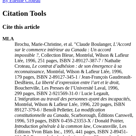
By Étienne Croteau
Citation Tools
Cite this article
MLA
Brochu, Marie-Christine, et al. "Claude Boulanger,
L’Accord
sur le commerce intérieur au Canada : Un accord
impossible ?
, Collection Bleue, Montréal, Wilson & Lafleur
Ltée, 1996, 251 pages, ISBN 2-89127-387-7 / Nathalie
Croteau,
Le contrat d’adhésion : de son émergence à sa
reconnaissance
, Montréal, Wilson & Lafleur Ltée, 1996,
179 pages, ISBN 2-89127-345-1 / Jean-François Gaudreault-
DesBiens,
La liberté d’expression entre l’art et le droit
,
Boucherville, Les Presses de l’Université Laval, 1996,
299 pages, ISBN 2-921569-31-0 / Lucie Legault,
L’intégration au travail des personnes ayant des incapacités
,
Montréal, Wilson & Lafleur Ltée, 1996, 220 pages, ISBN
89127-379-6 / Benoît Pelletier,
La modification
constitutionnelle au Canada
, Scarborough, Éditions Carswell,
1996, 519 pages, ISBN 0-459-23353-X / Donald Poirier,
Introduction générale à la common law
, Cowansville, Les
Éditions Yvon Blais Inc., 1995, 441 pages, ISBN 2-89451-