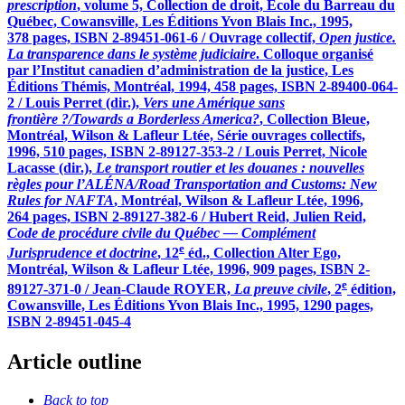
prescription
, volume 5, Collection de droit, École du Barreau du
Québec, Cowansville, Les Éditions Yvon Blais Inc., 1995,
378 pages, ISBN 2-89451-061-6 / Ouvrage collectif,
Open justice.
La transparence dans le système judiciaire
. Colloque organisé
par l’Institut canadien d’administration de la justice, Les
Éditions Thémis, Montréal, 1994, 458 pages, ISBN 2-89400-064-
2 / Louis Perret (dir.),
Vers une Amérique sans
frontière ?/Towards a Borderless America?
, Collection Bleue,
Montréal, Wilson & Lafleur Ltée, Série ouvrages collectifs,
1996, 510 pages, ISBN 2-89127-353-2 / Louis Perret, Nicole
Lacasse (dir.),
Le transport routier et les douanes : nouvelles
règles pour l’ALÉNA/Road Transportation and Customs: New
Rules for NAFTA
, Montréal, Wilson & Lafleur Ltée, 1996,
264 pages, ISBN 2-89127-382-6 / Hubert Reid, Julien Reid,
Code de procédure civile du Québec — Complément
e
Jurisprudence et doctrine
, 12
éd., Collection Alter Ego,
Montréal, Wilson & Lafleur Ltée, 1996, 909 pages, ISBN 2-
e
89127-371-0 / Jean-Claude ROYER,
La preuve civile
, 2
édition,
Cowansville, Les Éditions Yvon Blais Inc., 1995, 1290 pages,
ISBN 2-89451-045-4
Article outline
Back to top