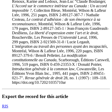
Renoux, Karine and Ledoux, Jean-Luc "Claude Boulanger,
L’Accord sur le commerce intérieur au Canada : Un accord
impossible ?
, Collection Bleue, Montréal, Wilson & Lafleur
Ltée, 1996, 251 pages, ISBN 2-89127-387-7 / Nathalie
Croteau,
Le contrat d’adhésion : de son émergence à sa
reconnaissance
, Montréal, Wilson & Lafleur Ltée, 1996,
179 pages, ISBN 2-89127-345-1 / Jean-François Gaudreault-
DesBiens,
La liberté d’expression entre l’art et le droit
,
Boucherville, Les Presses de l’Université Laval, 1996,
299 pages, ISBN 2-921569-31-0 / Lucie Legault,
L’intégration au travail des personnes ayant des incapacités
,
Montréal, Wilson & Lafleur Ltée, 1996, 220 pages, ISBN
89127-379-6 / Benoît Pelletier,
La modification
constitutionnelle au Canada
, Scarborough, Éditions Carswell,
1996, 519 pages, ISBN 0-459-23353-X / Donald Poirier,
Introduction générale à la common law
, Cowansville, Les
Éditions Yvon Blais Inc., 1995, 441 pages, ISBN 2-89451-
021-7".
Revue générale de droit
28, no. 1 (1997) : 109–118.
https://doi.org/10.7202/1035710ar
Export the record for this article
RIS