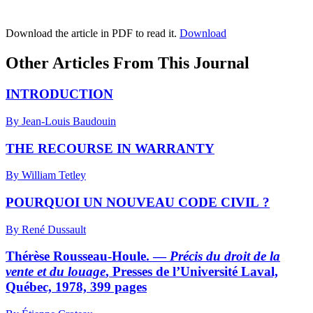
Download the article in PDF to read it.
Download
Other Articles From This Journal
INTRODUCTION
By Jean-Louis Baudouin
THE RECOURSE IN WARRANTY
By William Tetley
POURQUOI UN NOUVEAU CODE CIVIL ?
By René Dussault
Thérèse Rousseau-Houle. —
Précis du droit de la
vente et du louage
, Presses de l’Université Laval,
Québec, 1978, 399 pages