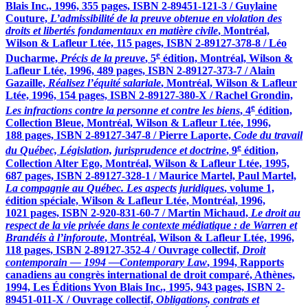
Blais Inc., 1996, 355 pages, ISBN 2-89451-121-3 / Guylaine
Couture,
L’admissibilité de la preuve obtenue en violation des
droits et libertés fondamentaux en matière civile
, Montréal,
Wilson & Lafleur Ltée, 115 pages, ISBN 2-89127-378-8 / Léo
e
Ducharme,
Précis de la preuve
, 5
édition, Montréal, Wilson &
Lafleur Ltée, 1996, 489 pages, ISBN 2-89127-373-7 / Alain
Gazaille,
Réalisez l’équité salariale
, Montréal, Wilson & Lafleur
Ltée, 1996, 154 pages, ISBN 2-89127-380-X / Rachel Grondin,
e
Les infractions contre la personne et contre les biens
, 4
édition,
Collection Bleue, Montréal, Wilson & Lafleur Ltée, 1996,
188 pages, ISBN 2-89127-347-8 / Pierre Laporte,
Code du travail
e
du Québec, Législation, jurisprudence et doctrine
, 9
édition,
Collection Alter Ego, Montréal, Wilson & Lafleur Ltée, 1995,
687 pages, ISBN 2-89127-328-1 / Maurice Martel, Paul Martel,
La compagnie au Québec. Les aspects juridiques
, volume 1,
édition spéciale, Wilson & Lafleur Ltée, Montréal, 1996,
1021 pages, ISBN 2-920-831-60-7 / Martin Michaud,
Le droit au
respect de la vie privée dans le contexte médiatique : de Warren et
Brandéis à l’inforoute
, Montréal, Wilson & Lafleur Ltée, 1996,
118 pages, ISBN 2-89127-352-4 / Ouvrage collectif,
Droit
contemporain — 1994 —Contemporary Law
, 1994, Rapports
canadiens au congrès international de droit comparé, Athènes,
1994, Les Éditions Yvon Blais Inc., 1995, 943 pages, ISBN 2-
89451-011-X / Ouvrage collectif,
Obligations, contrats et