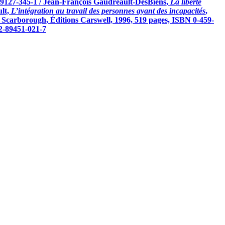
89127-345-1 / Jean-François Gaudreault-DesBiens,
La liberté
ult,
L’intégration au travail des personnes ayant des incapacités
,
, Scarborough, Éditions Carswell, 1996, 519 pages, ISBN 0-459-
 2-89451-021-7