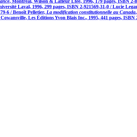
sance
, Montréal, Wilson & Lafleur Ltée, 1996, 179 pages, ISBN 2-
Université Laval, 1996, 299 pages, ISBN 2-921569-31-0 / Lucie Lega
9-6 / Benoît Pelletier,
La modification constitutionnelle au Canada
, Cowansville, Les Éditions Yvon Blais Inc., 1995, 441 pages, ISBN