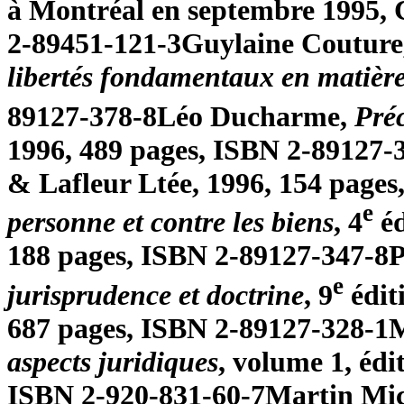
à Montréal en septembre 1995, C
2-89451-121-3
Guylaine Couture
libertés fondamentaux en matière 
89127-378-8
Léo Ducharme,
Préc
1996, 489 pages, ISBN 2-89127-
& Lafleur Ltée, 1996, 154 page
e
personne et contre les biens
, 4
éd
188 pages, ISBN 2-89127-347-8
P
e
jurisprudence et doctrine
, 9
édit
687 pages, ISBN 2-89127-328-1
M
aspects juridiques
, volume 1, édi
ISBN 2-920-831-60-7
Martin Mi