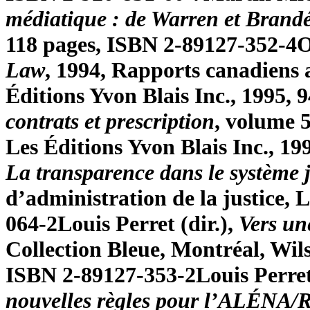
médiatique : de Warren et Brandéi
118 pages, ISBN 2-89127-352-4
O
Law
, 1994, Rapports canadiens 
Éditions Yvon Blais Inc., 1995,
contrats et prescription
, volume 
Les Éditions Yvon Blais Inc., 1
La transparence dans le système j
d’administration de la justice,
064-2
Louis Perret (dir.),
Vers un
Collection Bleue, Montréal, Wils
ISBN 2-89127-353-2
Louis Perret
nouvelles règles pour l’ALÉNA/