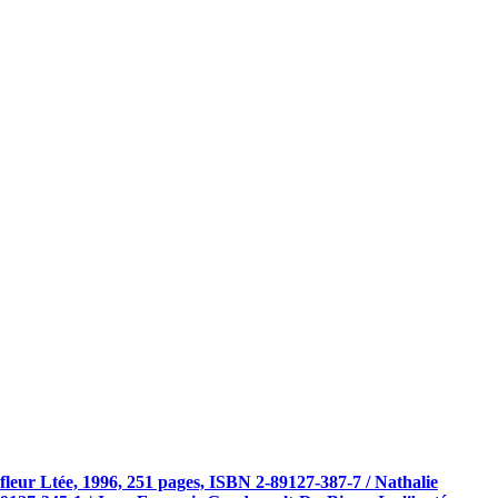
fleur Ltée, 1996, 251 pages, ISBN 2-89127-387-7 / Nathalie