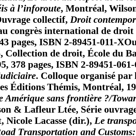
s à l’inforoute
, Montréal, Wilso
uvrage collectif,
Droit contempo
au congrès international de droit
 943 pages, ISBN 2-89451-011-X
Ou
5, Collection de droit, École du 
995, 378 pages, ISBN 2-89451-061-
udiciaire
. Colloque organisé par 
 Les Éditions Thémis, Montréal, 1
e Amérique sans frontière ?/Towa
on & Lafleur Ltée, Série ouvrages
, Nicole Lacasse (dir.),
Le transpo
Road Transportation and Custom