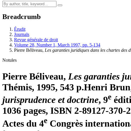
Breadcrumb
Érudit
Journals
Revue générale de droit
Volume 28, Number 1, March 1997, pp. 5-134
Pierre Béliveau,
Les garanties juridiques dans les chartes des d
Notules
Pierre Béliveau,
Les garanties ju
Thémis, 1995, 543 p.
Henri Brun
e
jurisprudence et doctrine
, 9
édit
1036 pages, ISBN 2-89127-370-2
e
Actes du 4
Congrès internationa