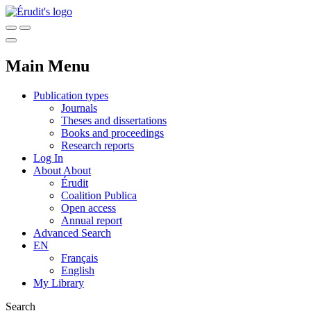
Main Menu
Publication types
Journals
Theses and dissertations
Books and proceedings
Research reports
Log In
About
About
Érudit
Coalition Publica
Open access
Annual report
Advanced Search
EN
Français
English
My Library
Search