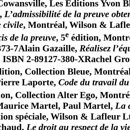
owansville, Les Éditions Yvon Bl
,
L’admissibilité de la preuve obten
civile
, Montréal, Wilson & Lafle
e
is de la preuve
, 5
édition, Montr
373-7
Alain Gazaille,
Réalisez l’éq
s, ISBN 2-89127-380-X
Rachel Gro
ition, Collection Bleue, Montréa
ierre Laporte,
Code du travail du
ion, Collection Alter Ego, Montré
aurice Martel, Paul Martel,
La 
tion spéciale, Wilson & Lafleur L
chaud,
Le droit au respect de la vi