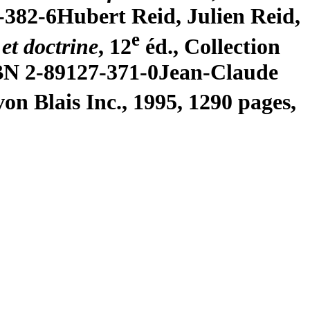
-382-6
Hubert Reid, Julien Reid,
e
et doctrine
, 12
éd., Collection
SBN 2-89127-371-0
Jean-Claude
on Blais Inc., 1995, 1290 pages,