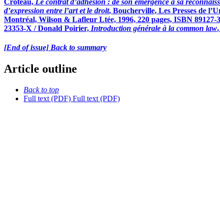
Croteau,
Le contrat d’adhésion : de son émergence à sa reconnais
d’expression entre l’art et le droit
, Boucherville, Les Presses de l’
Montréal, Wilson & Lafleur Ltée, 1996, 220 pages, ISBN 89127-37
23353-X / Donald Poirier,
Introduction générale à la common law
[End of issue] Back to summary
Article outline
Back to top
Full text (PDF)
Full text (PDF)