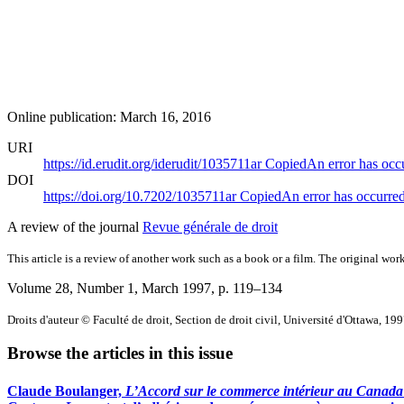
Online publication: March 16, 2016
URI
https://id.erudit.org/iderudit/1035711ar
Copied
An error has occ
DOI
https://doi.org/10.7202/1035711ar
Copied
An error has occurre
A review of the journal
Revue générale de droit
This article is a review of another work such as a book or a film. The original work
Volume 28, Number 1, March 1997
, p. 119–134
Droits d'auteur © Faculté de droit, Section de droit civil, Université d'Ottawa, 19
Browse the articles in this issue
Claude Boulanger,
L’Accord sur le commerce intérieur au Canada 