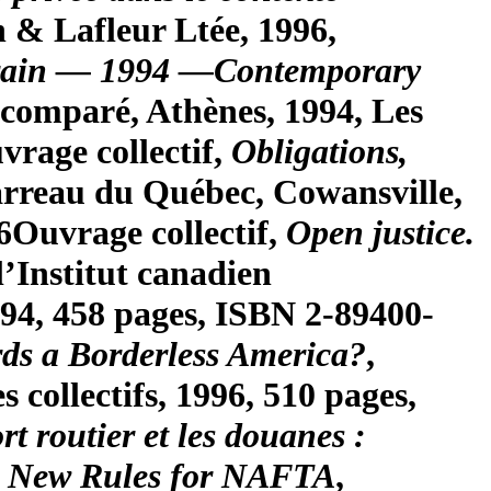
n & Lafleur Ltée, 1996,
rain — 1994 —Contemporary
 comparé, Athènes, 1994, Les
vrage collectif,
Obligations,
Barreau du Québec, Cowansville,
6
Ouvrage collectif,
Open justice.
l’Institut canadien
994, 458 pages, ISBN 2-89400-
rds a Borderless America?
,
 collectifs, 1996, 510 pages,
rt routier et les douanes :
s: New Rules for NAFTA
,