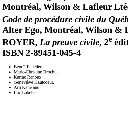
Montréal, Wilson & Lafleur Lté
Code de procédure civile du Qué
Alter Ego, Montréal, Wilson & L
e
ROYER,
La preuve civile
, 2
édit
ISBN 2-89451-045-4
Benoît Pelletier
,
Marie-Christine Brochu
,
Karine Renoux
,
Geneviève Hautcoeur
,
Arti Kane
and
Luc Labelle