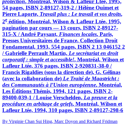
protection
, Montréal, Wilson & Lafleur Ltée, 1995,
54 pages, ISBN 2-89127-319-2 / Hélène Ouimet et
Pierre Laporte,
Travail plus : Le travail et vos droits
,
e
2
édition, Montréal, Wilson & Lafleur Ltée, 1995,
pagination par cours — 13 cours, ISBN 2-89127-
315-X / André Paysant,
Finances locales
, Paris,
Presses Universitaires de France, Collection Droit
Fondamental, 1993, 554 pages, ISBN 2 13 046152 2
/ Gabrielle Perrault Martin,
Le secrétariat en droit
corporatif : simple et accessible!
, Montréal, Wilson et
Lafleur Ltée, 376 pages, ISBN 2-920831-38-0 /
Francis Rigaldies (sous la direction de), G. Gélinas
(avec la collaboration de)
Le Traité de Maastricht :
des Communautés à l’Union européenne
, Montréal,
Les Éditions Thémis, 1994, 121 pages, ISBN 2-
89400-039-1 / Louise Verschelden,
La preuve et la
procédure en arbitage de griefs
, Montréal, Wilson et
Lafleur Ltée, 1994, 310 pages, ISBN 2-89127-298-6
By Virginie Chan Sui Hing, Marc Doyon and Richard Fridman