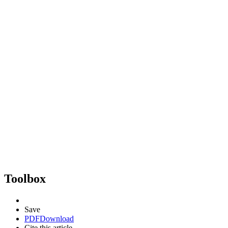
Toolbox
Save
PDF
Download
Cite this article