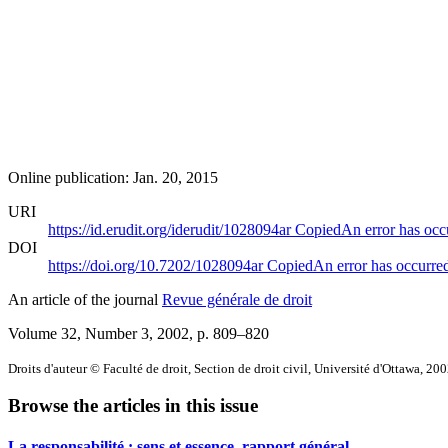
Online publication: Jan. 20, 2015
URI
https://id.erudit.org/iderudit/1028094ar
Copied
An error has occ
DOI
https://doi.org/10.7202/1028094ar
Copied
An error has occurre
An article of the journal
Revue générale de droit
Volume 32, Number 3, 2002
, p. 809–820
Droits d'auteur © Faculté de droit, Section de droit civil, Université d'Ottawa, 20
Browse the articles in this issue
La responsabilité : sens et essence, rapport général