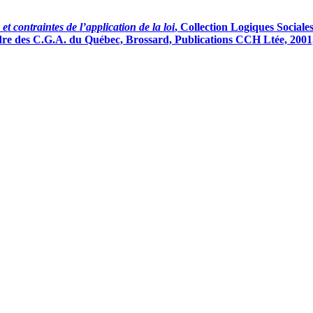
et contraintes de l’application de la loi
, Collection Logiques Sociale
dre des C.G.A. du Québec, Brossard, Publications CCH Ltée, 2001