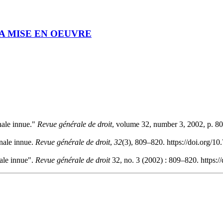
SA MISE EN OEUVRE
nale innue."
Revue générale de droit
, volume 32, number 3, 2002, p. 8
énale innue.
Revue générale de droit
,
32
(3), 809–820. https://doi.org/1
ale innue".
Revue générale de droit
32, no. 3 (2002) : 809–820. https: