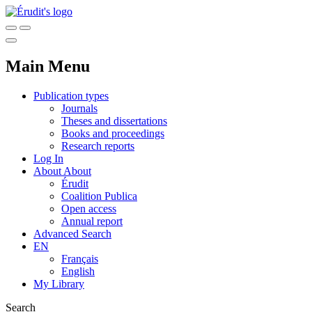
Main Menu
Publication types
Journals
Theses and dissertations
Books and proceedings
Research reports
Log In
About
About
Érudit
Coalition Publica
Open access
Annual report
Advanced Search
EN
Français
English
My Library
Search