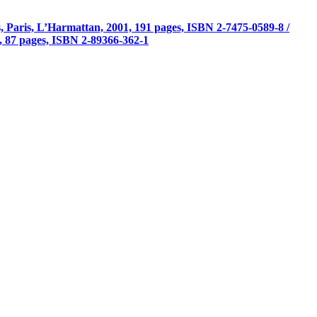
s, Paris, L’Harmattan, 2001, 191 pages, ISBN 2-7475-0589-8 /
, 87 pages, ISBN 2-89366-362-1