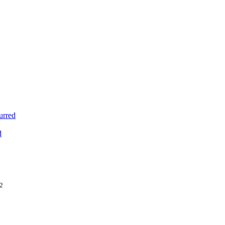
urred
d
02