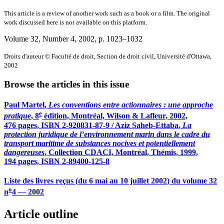
This article is a review of another work such as a book or a film. The original
work discussed here is not available on this platform.
Volume 32, Number 4, 2002
, p. 1023–1032
Droits d'auteur © Faculté de droit, Section de droit civil, Université d'Ottawa,
2002
Browse the articles in this issue
Paul
Martel
,
Les conventions entre actionnaires : une approche
e
pratique
, 8
édition, Montréal, Wilson & Lafleur, 2002,
476 pages, ISBN 2-920831-87-9 / Aziz
Saheb-Ettaba
,
La
protection juridique de l’environnement marin dans le cadre du
transport maritime de substances nocives et potentiellement
dangereuses
, Collection CDACI, Montréal, Thémis, 1999,
194 pages, ISBN 2-89400-125-8
Liste des livres reçus (du 6 mai au 10 juillet 2002) du volume 32
o
n
4 — 2002
Article outline