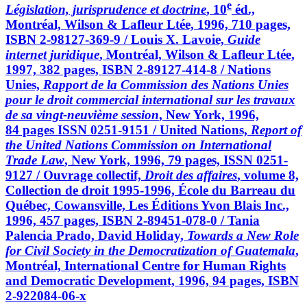
e
Législation, jurisprudence et doctrine
, 10
éd.,
Montréal, Wilson & Lafleur Ltée, 1996, 710 pages,
ISBN 2-98127-369-9 / Louis X. Lavoie,
Guide
internet juridique
, Montréal, Wilson & Lafleur Ltée,
1997, 382 pages, ISBN 2-89127-414-8 / Nations
Unies,
Rapport de la Commission des Nations Unies
pour le droit commercial international sur les travaux
de sa vingt-neuvième session
, New York, 1996,
84 pages ISSN 0251-9151 / United Nations,
Report of
the United Nations Commission on International
Trade Law
, New York, 1996, 79 pages, ISSN 0251-
9127 / Ouvrage collectif,
Droit des affaires
, volume 8,
Collection de droit 1995-1996, École du Barreau du
Québec, Cowansville, Les Éditions Yvon Blais Inc.,
1996, 457 pages, ISBN 2-89451-078-0 / Tania
Palencia Prado, David Holiday,
Towards a New Role
for Civil Society in the Democratization of Guatemala
,
Montréal, International Centre for Human Rights
and Democratic Development, 1996, 94 pages, ISBN
2-922084-06-x