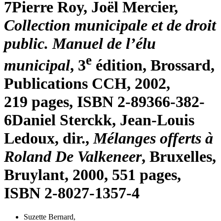
7
Pierre
Roy
, Joël
Mercier
,
Collection municipale et de droit
public. Manuel de l’élu
e
municipal
, 3
édition, Brossard,
Publications CCH, 2002,
219 pages, ISBN 2-89366-382-
6
Daniel
Sterckk
, Jean-Louis
Ledoux
, dir.,
Mélanges offerts à
Roland De Valkeneer
, Bruxelles,
Bruylant, 2000, 551 pages,
ISBN 2-8027-1357-4
Suzette Bernard
,