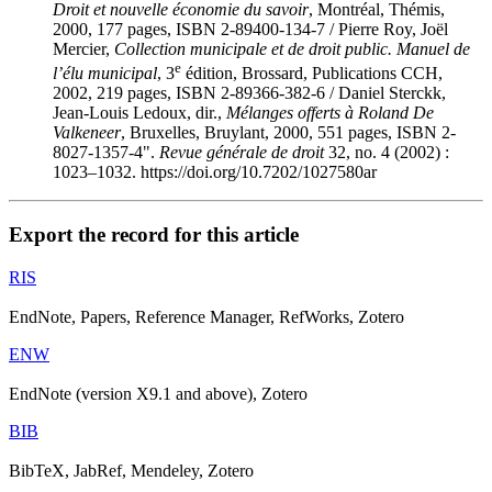
Droit et nouvelle économie du savoir
, Montréal, Thémis,
2000, 177 pages, ISBN 2-89400-134-7 / Pierre
Roy
, Joël
Mercier
,
Collection municipale et de droit public. Manuel de
e
l’élu municipal
, 3
édition, Brossard, Publications CCH,
2002, 219 pages, ISBN 2-89366-382-6 / Daniel
Sterckk
,
Jean-Louis
Ledoux
, dir.,
Mélanges offerts à Roland De
Valkeneer
, Bruxelles, Bruylant, 2000, 551 pages, ISBN 2-
8027-1357-4".
Revue générale de droit
32, no. 4 (2002) :
1023–1032. https://doi.org/10.7202/1027580ar
Export the record for this article
RIS
EndNote, Papers, Reference Manager, RefWorks, Zotero
ENW
EndNote (version X9.1 and above), Zotero
BIB
BibTeX, JabRef, Mendeley, Zotero