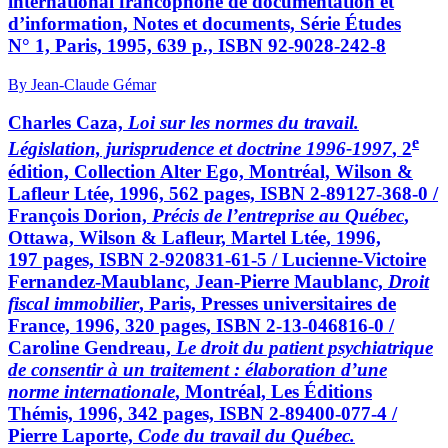
international francophone de documentation et
d’information, Notes et documents, Série Études
N° 1, Paris, 1995, 639 p., ISBN 92-9028-242-8
By Jean-Claude Gémar
Charles Caza,
Loi sur les normes du travail.
e
Législation, jurisprudence et doctrine 1996-1997
, 2
édition, Collection Alter Ego, Montréal, Wilson &
Lafleur Ltée, 1996, 562 pages, ISBN 2-89127-368-0 /
François Dorion,
Précis de l’entreprise au Québec
,
Ottawa, Wilson & Lafleur, Martel Ltée, 1996,
197 pages, ISBN 2-920831-61-5 / Lucienne-Victoire
Fernandez-Maublanc, Jean-Pierre Maublanc,
Droit
fiscal immobilier
, Paris, Presses universitaires de
France, 1996, 320 pages, ISBN 2-13-046816-0 /
Caroline Gendreau,
Le droit du patient psychiatrique
de consentir à un traitement : élaboration d’une
norme internationale
, Montréal, Les Éditions
Thémis, 1996, 342 pages, ISBN 2-89400-077-4 /
Pierre Laporte,
Code du travail du Québec.