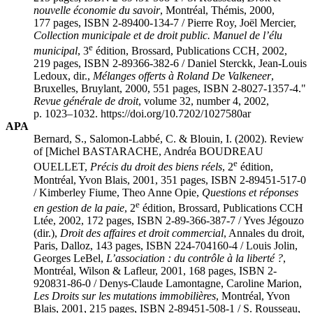
nouvelle économie du savoir
, Montréal, Thémis, 2000,
177 pages, ISBN 2-89400-134-7 / Pierre
Roy
, Joël
Mercier
,
Collection municipale et de droit public. Manuel de l’élu
e
municipal
, 3
édition, Brossard, Publications CCH, 2002,
219 pages, ISBN 2-89366-382-6 / Daniel
Sterckk
, Jean-Louis
Ledoux
, dir.,
Mélanges offerts à Roland De Valkeneer
,
Bruxelles, Bruylant, 2000, 551 pages, ISBN 2-8027-1357-4."
Revue générale de droit
, volume 32, number 4, 2002,
p. 1023–1032. https://doi.org/10.7202/1027580ar
APA
Bernard, S., Salomon-Labbé, C. & Blouin, I. (2002). Review
of [Michel BASTARACHE, Andréa BOUDREAU
e
OUELLET,
Précis du droit des biens réels
, 2
édition,
Montréal, Yvon Blais, 2001, 351 pages, ISBN 2-89451-517-0
/ Kimberley
Fiume
, Theo Anne
Opie
,
Questions et réponses
e
en gestion de la paie
, 2
édition, Brossard, Publications CCH
Ltée, 2002, 172 pages, ISBN 2-89-366-387-7 / Yves
Jégouzo
(dir.),
Droit des affaires et droit commercial
, Annales du droit,
Paris, Dalloz, 143 pages, ISBN 224-704160-4 / Louis
Jolin
,
Georges
LeBel
,
L’association : du contrôle à la liberté ?
,
Montréal, Wilson & Lafleur, 2001, 168 pages, ISBN 2-
920831-86-0 / Denys-Claude
Lamontagne
, Caroline
Marion
,
Les Droits sur les mutations immobilières
, Montréal, Yvon
Blais, 2001, 215 pages, ISBN 2-89451-508-1 / S.
Rousseau
,