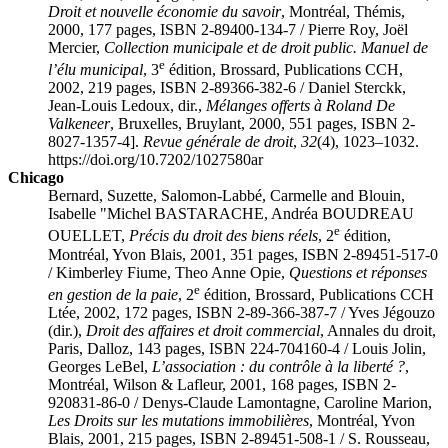
Droit et nouvelle économie du savoir
, Montréal, Thémis,
2000, 177 pages, ISBN 2-89400-134-7 / Pierre
Roy
, Joël
Mercier
,
Collection municipale et de droit public. Manuel de
e
l’élu municipal
, 3
édition, Brossard, Publications CCH,
2002, 219 pages, ISBN 2-89366-382-6 / Daniel
Sterckk
,
Jean-Louis
Ledoux
, dir.,
Mélanges offerts à Roland De
Valkeneer
, Bruxelles, Bruylant, 2000, 551 pages, ISBN 2-
8027-1357-4].
Revue générale de droit
,
32
(4), 1023–1032.
https://doi.org/10.7202/1027580ar
Chicago
Bernard, Suzette, Salomon-Labbé, Carmelle and Blouin,
Isabelle "Michel BASTARACHE, Andréa BOUDREAU
e
OUELLET,
Précis du droit des biens réels
, 2
édition,
Montréal, Yvon Blais, 2001, 351 pages, ISBN 2-89451-517-0
/ Kimberley
Fiume
, Theo Anne
Opie
,
Questions et réponses
e
en gestion de la paie
, 2
édition, Brossard, Publications CCH
Ltée, 2002, 172 pages, ISBN 2-89-366-387-7 / Yves
Jégouzo
(dir.),
Droit des affaires et droit commercial
, Annales du droit,
Paris, Dalloz, 143 pages, ISBN 224-704160-4 / Louis
Jolin
,
Georges
LeBel
,
L’association : du contrôle à la liberté ?
,
Montréal, Wilson & Lafleur, 2001, 168 pages, ISBN 2-
920831-86-0 / Denys-Claude
Lamontagne
, Caroline
Marion
,
Les Droits sur les mutations immobilières
, Montréal, Yvon
Blais, 2001, 215 pages, ISBN 2-89451-508-1 / S.
Rousseau
,