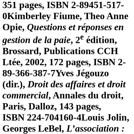
351 pages, ISBN 2-89451-517-
0
Kimberley
Fiume
, Theo Anne
Opie
,
Questions et réponses en
e
gestion de la paie
, 2
édition,
Brossard, Publications CCH
Ltée, 2002, 172 pages, ISBN 2-
89-366-387-7
Yves
Jégouzo
(dir.),
Droit des affaires et droit
commercial
, Annales du droit,
Paris, Dalloz, 143 pages,
ISBN 224-704160-4
Louis
Jolin
,
Georges
LeBel
,
L’association :