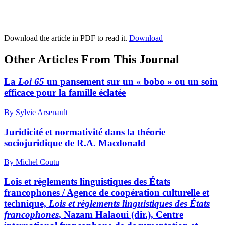
Download the article in PDF to read it.
Download
Other Articles From This Journal
La
Loi 65
un pansement sur un « bobo » ou un soin
efficace pour la famille éclatée
By Sylvie Arsenault
Juridicité et normativité dans la théorie
sociojuridique de R.A. Macdonald
By Michel Coutu
Lois et règlements linguistiques des États
francophones / Agence de coopération culturelle et
technique,
Lois et règlements linguistiques des États
francophones
, Nazam Halaoui (dir.), Centre