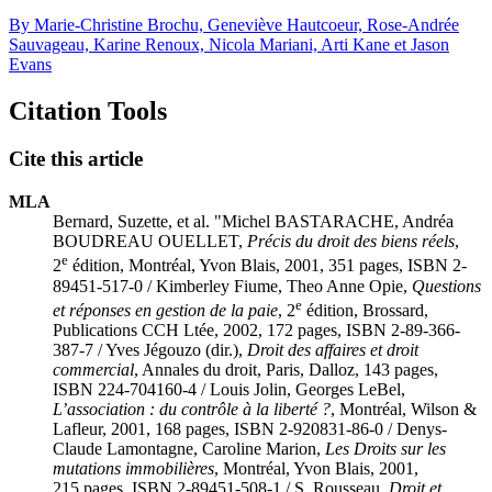
By Marie-Christine Brochu, Geneviève Hautcoeur, Rose-Andrée
Sauvageau, Karine Renoux, Nicola Mariani, Arti Kane et Jason
Evans
Citation Tools
Cite this article
MLA
Bernard, Suzette, et al. "Michel BASTARACHE, Andréa
BOUDREAU OUELLET,
Précis du droit des biens réels
,
e
2
édition, Montréal, Yvon Blais, 2001, 351 pages, ISBN 2-
89451-517-0 / Kimberley
Fiume
, Theo Anne
Opie
,
Questions
e
et réponses en gestion de la paie
, 2
édition, Brossard,
Publications CCH Ltée, 2002, 172 pages, ISBN 2-89-366-
387-7 / Yves
Jégouzo
(dir.),
Droit des affaires et droit
commercial
, Annales du droit, Paris, Dalloz, 143 pages,
ISBN 224-704160-4 / Louis
Jolin
, Georges
LeBel
,
L’association : du contrôle à la liberté ?
, Montréal, Wilson &
Lafleur, 2001, 168 pages, ISBN 2-920831-86-0 / Denys-
Claude
Lamontagne
, Caroline
Marion
,
Les Droits sur les
mutations immobilières
, Montréal, Yvon Blais, 2001,
215 pages, ISBN 2-89451-508-1 / S.
Rousseau
,
Droit et