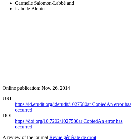
Carmelle Salomon-Labbé
and
Isabelle Blouin
Online publication: Nov. 26, 2014
URI
https://id.erudit.org/iderudit/1027580ar
Copied
An error has
occurred
DOI
https://doi.org/10.7202/1027580ar
Copied
An error has
occurred
A review of the journal
Revue générale de droit