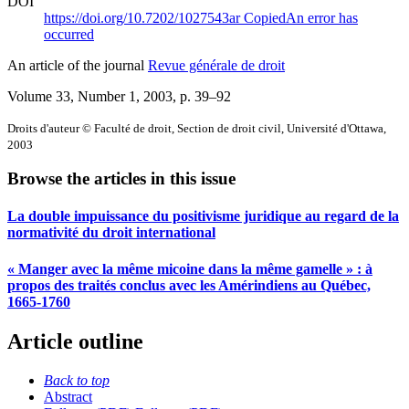
DOI
https://doi.org/10.7202/1027543ar
Copied
An error has
occurred
An article of the journal
Revue générale de droit
Volume 33, Number 1, 2003
, p. 39–92
Droits d'auteur © Faculté de droit, Section de droit civil, Université d'Ottawa,
2003
Browse the articles in this issue
La double impuissance du positivisme juridique au regard de la
normativité du droit international
« Manger avec la même micoine dans la même gamelle » : à
propos des traités conclus avec les Amérindiens au Québec,
1665-1760
Article outline
Back to top
Abstract