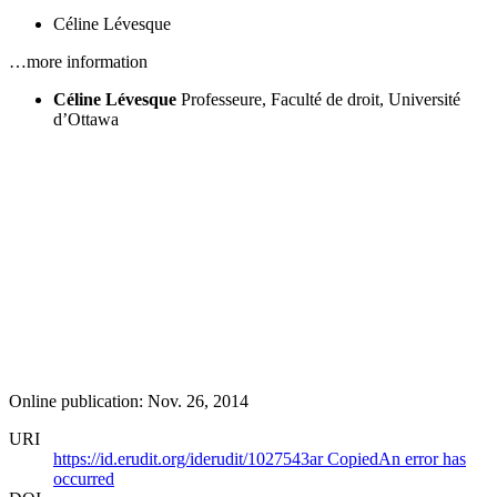
Céline Lévesque
…more information
Céline Lévesque
Professeure, Faculté de droit, Université
d’Ottawa
Online publication: Nov. 26, 2014
URI
https://id.erudit.org/iderudit/1027543ar
Copied
An error has
occurred