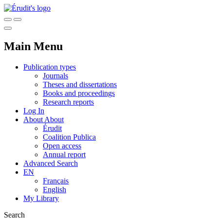
Main Menu
Publication types
Journals
Theses and dissertations
Books and proceedings
Research reports
Log In
About
About
Érudit
Coalition Publica
Open access
Annual report
Advanced Search
EN
Français
English
My Library
Search