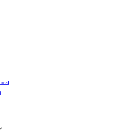
urred
d
19