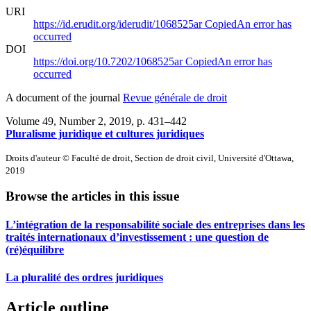
URI
https://id.erudit.org/iderudit/1068525ar
Copied
An error has
occurred
DOI
https://doi.org/10.7202/1068525ar
Copied
An error has
occurred
A document of the journal
Revue générale de droit
Volume 49, Number 2, 2019
, p. 431–442
Pluralisme juridique et cultures juridiques
Droits d'auteur © Faculté de droit, Section de droit civil, Université d'Ottawa,
2019
Browse the articles in this issue
L’intégration de la responsabilité sociale des entreprises dans les
traités internationaux d’investissement : une question de
(ré)équilibre
La pluralité des ordres juridiques
Article outline