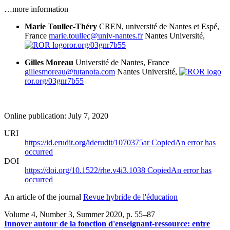
…more information
Marie Toullec-Théry
CREN, université de Nantes et Espé,
France
marie.toullec@univ-nantes.fr
Nantes Université,
ror.org/03gnr7b55
Gilles Moreau
Université de Nantes, France
gillesmoreau@tutanota.com
Nantes Université,
ror.org/03gnr7b55
Online publication: July 7, 2020
URI
https://id.erudit.org/iderudit/1070375ar
Copied
An error has
occurred
DOI
https://doi.org/10.1522/rhe.v4i3.1038
Copied
An error has
occurred
An article of the journal
Revue hybride de l'éducation
Volume 4, Number 3, Summer 2020
, p. 55–87
Innover autour de la fonction d'enseignant-ressource: entre