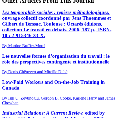
Other Articles From This Journal
Les temporalités sociales : repères méthodologiques,
ouvrage collectif coordonné par Jens
Thoemmes
et
Gilbert
de Terssac
, Toulouse : Octarès éditions,
collection Le travail en débats, 2006, 187 p., ISBN-
10 : 2-915346-33-X.
By Martine Buffier-Morel
Les nouvelles formes d’organisation du travail : le
rôle des perspectives contingente et institutionnelle
By Denis Chênevert and Mireille Dubé
Low-Paid Workers and On-the-Job Training in
Canada
By Isik U. Zeytinoglu, Gordon B. Cooke, Karlene Harry and James
Chowhan
Industrial Relations: A Current Review,
edited by