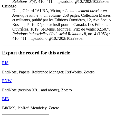
Relations
,
8
(4), 410–411. https://doi.org/10.7202/1022930ar
Chicago
Dion, Gérard "A
LBA
, Victor, «
Le mouvement ouvrier en
Amérique latine
», un volume, 258 pages. Collection Masses
et militants, publié par les Editions Ouvrières, 12, Ave Soeur-
Rosalie, Paris. Dépôt exclusif pour le Canada: Les Editions
Ouvrières, 1019, St-Denis, Montréal. Prix de vente: $2.50.".
Relations industrielles / Industrial Relations
8, no. 4 (1953) :
410–411. https://doi.org/10.7202/1022930ar
Export the record for this article
RIS
EndNote, Papers, Reference Manager, RefWorks, Zotero
ENW
EndNote (version X9.1 and above), Zotero
BIB
BibTeX, JabRef, Mendeley, Zotero