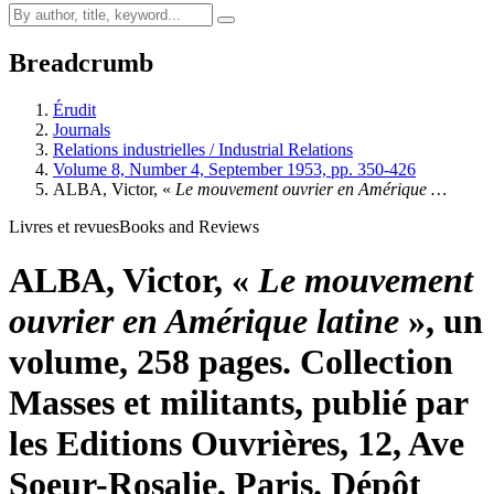
Breadcrumb
Érudit
Journals
Relations industrielles / Industrial Relations
Volume 8, Number 4, September 1953, pp. 350-426
A
LBA
, Victor, «
Le mouvement ouvrier en Amérique …
Livres et revues
Books and Reviews
A
LBA
, Victor, «
Le mouvement
ouvrier en Amérique latine
», un
volume, 258 pages. Collection
Masses et militants, publié par
les Editions Ouvrières, 12, Ave
Soeur-Rosalie, Paris. Dépôt