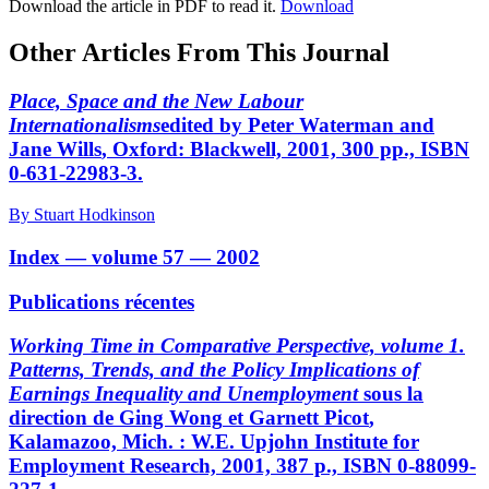
Download the article in PDF to read it.
Download
Other Articles From This Journal
Place, Space and the New Labour
Internationalisms
edited by Peter
Waterman
and
Jane
Wills
, Oxford: Blackwell, 2001, 300 pp., ISBN
0-631-22983-3.
By Stuart Hodkinson
Index — volume 57 — 2002
Publications récentes
Working Time in Comparative Perspective, volume 1.
Patterns, Trends, and the Policy Implications of
Earnings Inequality and Unemployment
sous la
direction de Ging
Wong
et Garnett
Picot
,
Kalamazoo, Mich. : W.E. Upjohn Institute for
Employment Research, 2001, 387 p., ISBN 0-88099-