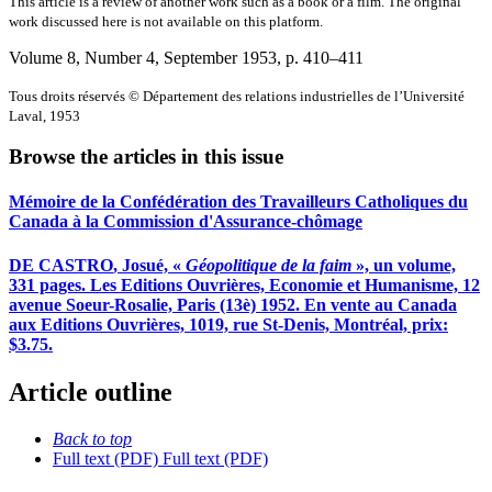
This article is a review of another work such as a book or a film. The original
work discussed here is not available on this platform.
Volume 8, Number 4, September 1953
, p. 410–411
Tous droits réservés © Département des relations industrielles de l’Université
Laval, 1953
Browse the articles in this issue
Mémoire de la Confédération des Travailleurs Catholiques du
Canada à la Commission d'Assurance-chômage
D
E
C
ASTRO
, Josué, «
Géopolitique de la faim
», un volume,
331 pages. Les Editions Ouvrières, Economie et Humanisme, 12
avenue Soeur-Rosalie, Paris (13è) 1952. En vente au Canada
aux Editions Ouvrières, 1019, rue St-Denis, Montréal, prix:
$3.75.
Article outline
Back to top
Full text (PDF)
Full text (PDF)