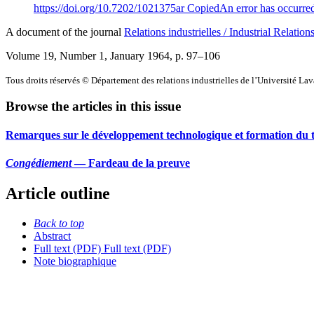
https://doi.org/10.7202/1021375ar
Copied
An error has occurre
A document of the journal
Relations industrielles / Industrial Relation
Volume 19, Number 1, January 1964
, p. 97–106
Tous droits réservés © Département des relations industrielles de l’Université La
Browse the articles in this issue
Remarques sur le développement technologique et formation du t
Congédiement
— Fardeau de la preuve
Article outline
Back to top
Abstract
Full text (PDF)
Full text (PDF)
Note biographique