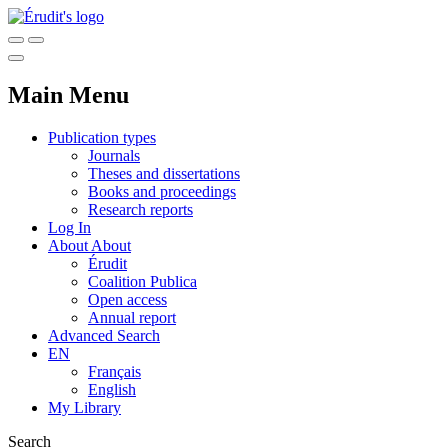
Main Menu
Publication types
Journals
Theses and dissertations
Books and proceedings
Research reports
Log In
About
About
Érudit
Coalition Publica
Open access
Annual report
Advanced Search
EN
Français
English
My Library
Search