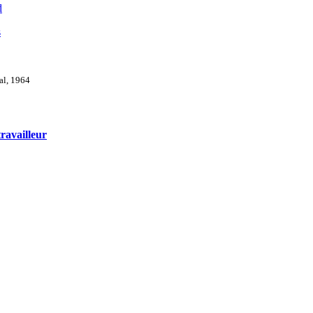
d
s
val, 1964
ravailleur