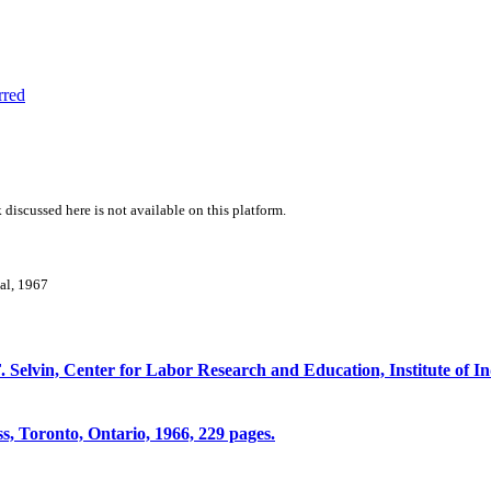
rred
 discussed here is not available on this platform.
val, 1967
. Selvin, Center for Labor Research and Education, Institute of Ind
ss, Toronto, Ontario, 1966, 229 pages.