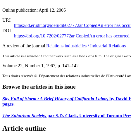
Online publication: April 12, 2005
URI
https://id.erudit.org/iderudit/027772ar
Copied
An error has occu
DOI
https://doi.org/10.7202/027772ar
Copied
An error has occurred
A review of the journal
Relations industrielles / Industrial Relations
This article is a review of another work such as a book or a film. The original work
Volume 22, Number 1, 1967
, p. 141–142
Tous droits réservés © Département des relations industrielles de l'Université La
Browse the articles in this issue
Sky Full of Storm : A Brief History of California Labor
, by David F
pages.
The Suburban Society
, par S.D. Clark, University of Toronto Pre
Article outline