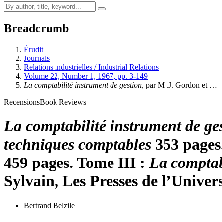
Breadcrumb
Érudit
Journals
Relations industrielles / Industrial Relations
Volume 22, Number 1, 1967, pp. 3-149
La comptabilité instrument de gestion,
par M .J. Gordon et …
Recensions
Book Reviews
La comptabilité instrument de ges
techniques comptables
353 pages
459 pages. Tome III :
La comptabi
Sylvain, Les Presses de l’Univer
Bertrand Belzile