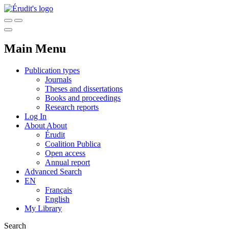
Main Menu
Publication types
Journals
Theses and dissertations
Books and proceedings
Research reports
Log In
About
About
Érudit
Coalition Publica
Open access
Annual report
Advanced Search
EN
Français
English
My Library
Search