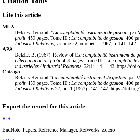
Citation Tools
Cite this article
MLA
Belzile, Bertrand. "
La comptabilité instrument de gestion,
par M
profit
, 459 pages. Tome III :
La comptabilité de gestion
, 400 pa
Industrial Relations
, volume 22, number 1, 1967, p. 141–142. h
APA
Belzile, B. (1967). Review of [
La comptabilité instrument de ge
détermination du profit
, 459 pages. Tome III :
La comptabilité 
industrielles / Industrial Relations
,
22
(1), 141–142. https://doi
Chicago
Belzile, Bertrand "
La comptabilité instrument de gestion,
par M 
profit
, 459 pages. Tome III :
La comptabilité de gestion
, 400 pa
Industrial Relations
22, no. 1 (1967) : 141–142. https://doi.or
Export the record for this article
RIS
EndNote, Papers, Reference Manager, RefWorks, Zotero