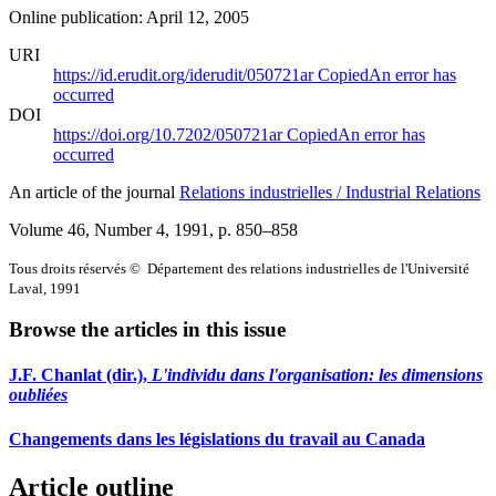
Online publication: April 12, 2005
URI
https://id.erudit.org/iderudit/050721ar
Copied
An error has
occurred
DOI
https://doi.org/10.7202/050721ar
Copied
An error has
occurred
An article of the journal
Relations industrielles / Industrial Relations
Volume 46, Number 4, 1991
, p. 850–858
Tous droits réservés © Département des relations industrielles de l'Université
Laval, 1991
Browse the articles in this issue
J.F. Chanlat (dir.),
L'individu dans l'organisation: les dimensions
oubliées
Changements dans les législations du travail au Canada
Article outline