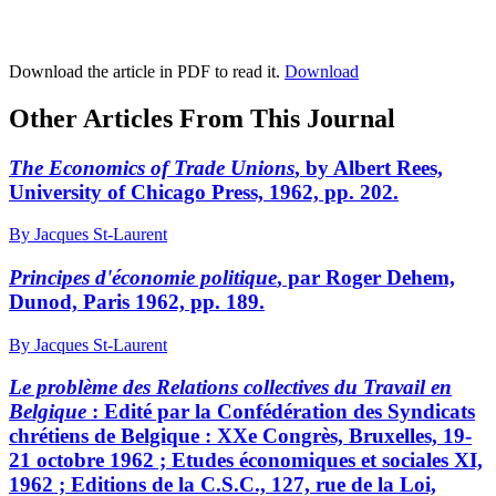
Download the article in PDF to read it.
Download
Other Articles From This Journal
The Economics of Trade Unions
, by Albert Rees,
University of Chicago Press, 1962, pp. 202.
By Jacques St-Laurent
Principes d'économie politique
, par Roger Dehem,
Dunod, Paris 1962, pp. 189.
By Jacques St-Laurent
Le problème des Relations collectives du Travail en
Belgique
: Edité par la Confédération des Syndicats
chrétiens de Belgique : XXe Congrès, Bruxelles, 19-
21 octobre 1962 ; Etudes économiques et sociales XI,
1962 ; Editions de la C.S.C., 127, rue de la Loi,